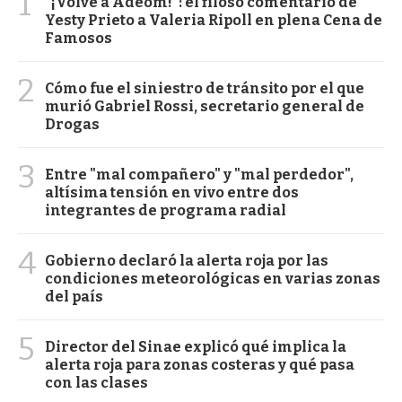
1
"¡Volvé a Adeom!": el filoso comentario de
Yesty Prieto a Valeria Ripoll en plena Cena de
Famosos
2
Cómo fue el siniestro de tránsito por el que
murió Gabriel Rossi, secretario general de
Drogas
3
Entre "mal compañero" y "mal perdedor",
altísima tensión en vivo entre dos
integrantes de programa radial
4
Gobierno declaró la alerta roja por las
condiciones meteorológicas en varias zonas
del país
5
Director del Sinae explicó qué implica la
alerta roja para zonas costeras y qué pasa
con las clases