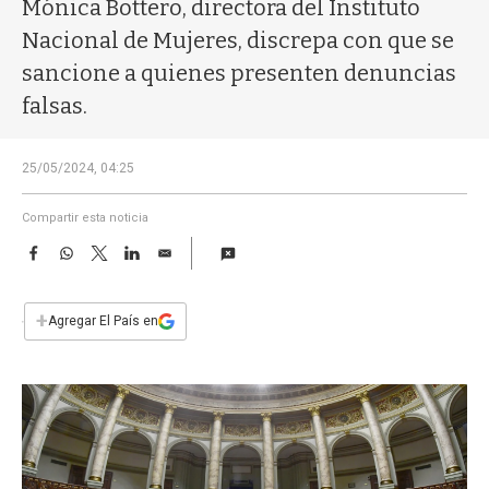
a
Mónica Bottero, directora del Instituto
Nacional de Mujeres, discrepa con que se
sancione a quienes presenten denuncias
falsas.
25/05/2024, 04:25
Compartir esta noticia
F
W
T
L
E
a
h
w
i
m
c
a
i
n
a
e
t
t
k
i
+
Agregar El País en
b
s
t
e
l
o
A
e
d
o
p
r
I
k
p
n