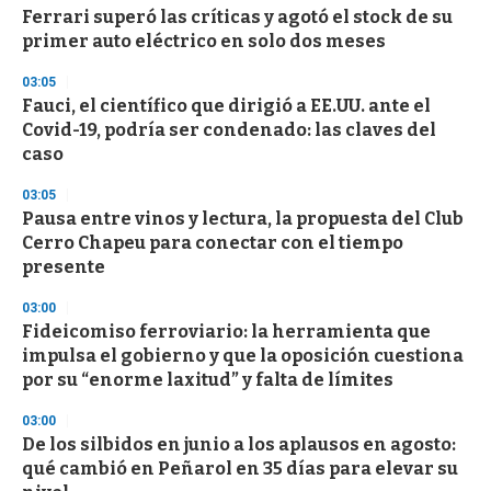
Ferrari superó las críticas y agotó el stock de su
s
o
primer auto eléctrico en solo dos meses
f
3
03:05
3
s
Fauci, el científico que dirigió a EE.UU. ante el
e
Covid-19, podría ser condenado: las claves del
c
caso
o
n
d
03:05
s
Pausa entre vinos y lectura, la propuesta del Club
Cerro Chapeu para conectar con el tiempo
presente
03:00
Fideicomiso ferroviario: la herramienta que
impulsa el gobierno y que la oposición cuestiona
por su “enorme laxitud” y falta de límites
03:00
De los silbidos en junio a los aplausos en agosto:
qué cambió en Peñarol en 35 días para elevar su