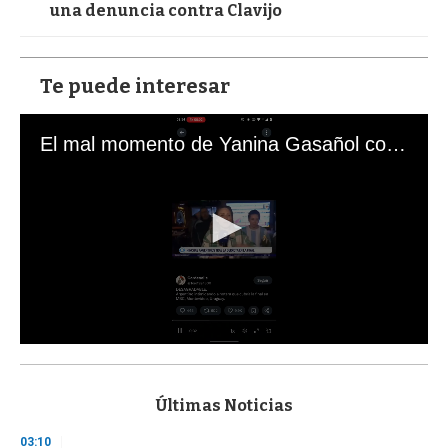
una denuncia contra Clavijo
Te puede interesar
El mal momento de Yanina Gasañol con un hincha argentino en "Subrayado"
0
s
e
c
Últimas Noticias
o
n
03:10
d