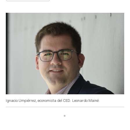
o
A
e
d
o
p
r
I
k
p
n
Ignacio Umpiérrez, economista del CED.
Leonardo Mainé.