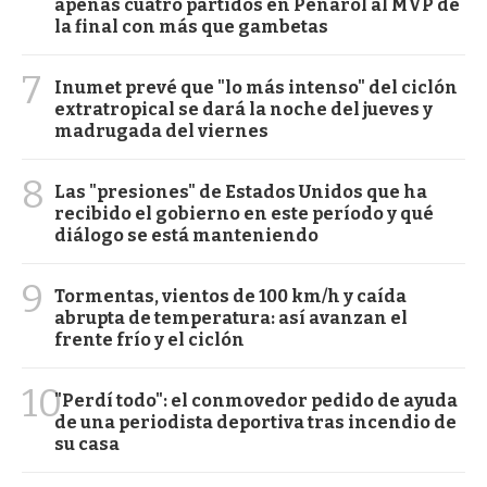
apenas cuatro partidos en Peñarol al MVP de
la final con más que gambetas
7
Inumet prevé que "lo más intenso" del ciclón
extratropical se dará la noche del jueves y
madrugada del viernes
8
Las "presiones" de Estados Unidos que ha
recibido el gobierno en este período y qué
diálogo se está manteniendo
9
Tormentas, vientos de 100 km/h y caída
abrupta de temperatura: así avanzan el
frente frío y el ciclón
10
"Perdí todo": el conmovedor pedido de ayuda
de una periodista deportiva tras incendio de
su casa