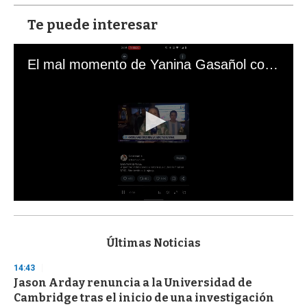
Te puede interesar
El mal momento de Yanina Gasañol con un hincha argentino en "Subrayado"
0
s
e
c
Últimas Noticias
o
n
14:43
d
Jason Arday renuncia a la Universidad de
s
o
Cambridge tras el inicio de una investigación
f