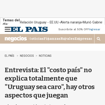
Temas del
Relación Uruguay - EE.UU.
Alerta naranja
Murió Gabriel 
día:
Suscribite al 50% OFF
Ingresar
M
e
Noticias
Finanzas
Rurales
Empresas
n
M
u
o
s
t
EL PAÍS
NEGOCIOS
NOTICIAS
r
a
Entrevista: El "costo país" no
r
b
explica totalmente que
�
s
"Uruguay sea caro", hay otros
q
u
aspectos que juegan
e
d