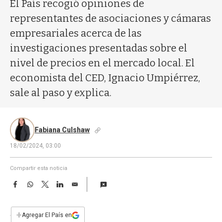
a
El País recogió opiniones de
representantes de asociaciones y cámaras
empresariales acerca de las
investigaciones presentadas sobre el
nivel de precios en el mercado local. El
economista del CED, Ignacio Umpiérrez,
sale al paso y explica.
Fabiana Culshaw
18/02/2024, 03:00
Compartir esta noticia
F
W
T
L
E
a
h
w
i
m
c
a
i
n
a
e
t
t
k
i
+
Agregar El País en
b
s
t
e
l