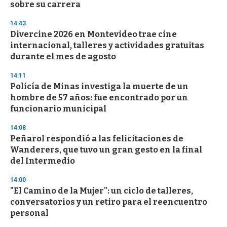
sobre su carrera
3
3
s
14:43
e
Divercine 2026 en Montevideo trae cine
c
internacional, talleres y actividades gratuitas
o
n
durante el mes de agosto
d
s
14:11
Policía de Minas investiga la muerte de un
hombre de 57 años: fue encontrado por un
funcionario municipal
14:08
Peñarol respondió a las felicitaciones de
Wanderers, que tuvo un gran gesto en la final
del Intermedio
14:00
"El Camino de la Mujer": un ciclo de talleres,
conversatorios y un retiro para el reencuentro
personal