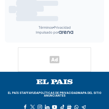
EL PAÍS STAFF
AYUDA
POLÍTICAS DE PRIVACIDAD
MAPA DEL SITIO
ANUNCIANTES
f
t
i
l
y
t
g
w
t