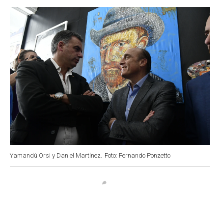
o
p
r
I
k
p
n
Yamandú Orsi y Daniel Martínez.
Foto: Fernando Ponzetto