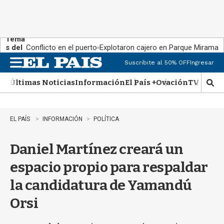
Tema
s del
Conflicto en el puerto
Explotaron cajero en Parque Miramar
día:
Suscribite al 50% OFF
Ingresar
M
e
Últimas Noticias
Información
El País +
Ovación
TV Show
n
M
u
o
s
t
EL PAÍS
INFORMACIÓN
POLÍTICA
r
a
Daniel Martínez creará un
r
b
espacio propio para respaldar
�
s
la candidatura de Yamandú
q
u
Orsi
e
d