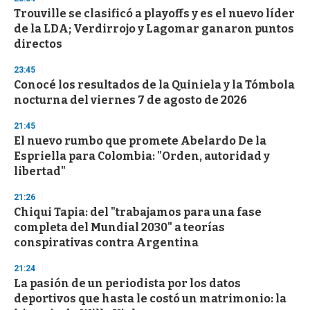
d
Trouville se clasificó a playoffs y es el nuevo líder
s
o
de la LDA; Verdirrojo y Lagomar ganaron puntos
f
directos
3
3
s
23:45
e
Conocé los resultados de la Quiniela y la Tómbola
c
nocturna del viernes 7 de agosto de 2026
o
n
d
21:45
s
El nuevo rumbo que promete Abelardo De la
Espriella para Colombia: "Orden, autoridad y
libertad"
21:26
Chiqui Tapia: del "trabajamos para una fase
completa del Mundial 2030" a teorías
conspirativas contra Argentina
21:24
La pasión de un periodista por los datos
deportivos que hasta le costó un matrimonio: la