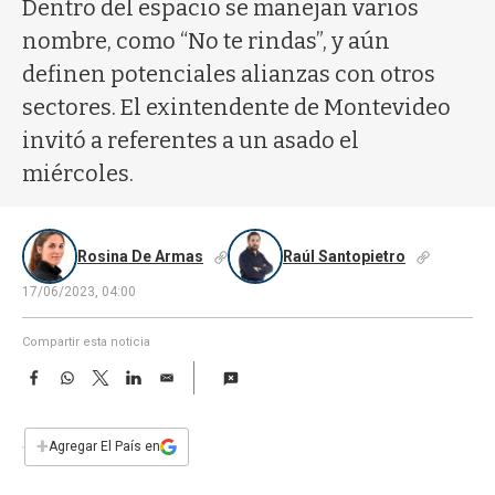
a
Dentro del espacio se manejan varios
nombre, como “No te rindas”, y aún
definen potenciales alianzas con otros
sectores. El exintendente de Montevideo
invitó a referentes a un asado el
miércoles.
Rosina De Armas
Raúl Santopietro
17/06/2023, 04:00
Compartir esta noticia
F
W
T
L
E
a
h
w
i
m
c
a
i
n
a
e
t
t
k
i
+
Agregar El País en
b
s
t
e
l
o
A
e
d