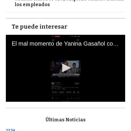
los empleados
Te puede interesar
El mal momento de Yanina Gasañol con un hincha argentino en "Subrayado"
0
s
e
c
Últimas Noticias
o
n
23:54