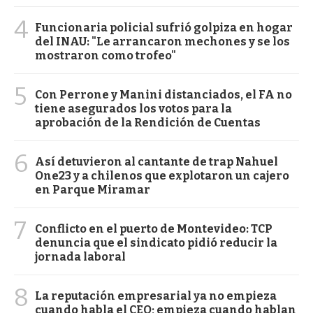
4
Funcionaria policial sufrió golpiza en hogar
del INAU: "Le arrancaron mechones y se los
mostraron como trofeo"
5
Con Perrone y Manini distanciados, el FA no
tiene asegurados los votos para la
aprobación de la Rendición de Cuentas
6
Así detuvieron al cantante de trap Nahuel
One23 y a chilenos que explotaron un cajero
en Parque Miramar
7
Conflicto en el puerto de Montevideo: TCP
denuncia que el sindicato pidió reducir la
jornada laboral
8
La reputación empresarial ya no empieza
cuando habla el CEO; empieza cuando hablan