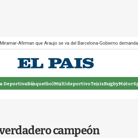
 Miramar
Afirman que Araujo se va del Barcelona
Gobierno demanda
 Deportiva
Básquetbol
Multideportivo
Tenis
Rugby
MotorSp
 verdadero campeón