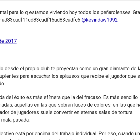
ental para lo q estamos viviendo hoy todos los peñarolenses. Gr
0 ud83cudf11ud83cudf15ud83cudfc6
@kevindaw1992
de 2017
do desde el propio club te proyectan como un gran diamante de l
 suplentes para escuchar los aplausos que recibe el jugador que 
do.
da del éxito es más efímera que la del fracaso. Es más sencillo
nadas, aquellas en las que sobran luces de colores, en las que h
or de jugadores suele convertir en eternas salas de tortura
a mala pasada.
olectivo está por encima del trabajo individual. Por eso, cuando un