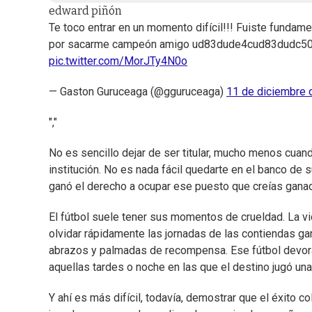
edward piñón
Te toco entrar en un momento difícil!!! Fuiste fundam
por sacarme campeón amigo ud83dude4cud83dudc5
pic.twitter.com/MorJTy4N0o
— Gaston Guruceaga (@gguruceaga)
11 de diciembre 
","
No es sencillo dejar de ser titular, mucho menos cuan
institución. No es nada fácil quedarte en el banco de
ganó el derecho a ocupar ese puesto que creías gana
El fútbol suele tener sus momentos de crueldad. La vi
olvidar rápidamente las jornadas de las contiendas ga
abrazos y palmadas de recompensa. Ese fútbol devorad
aquellas tardes o noche en las que el destino jugó un
Y ahí es más difícil, todavía, demostrar que el éxito c