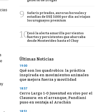
general de Drogas
acias
9
Safaris privados, auroras boreales y
estadías de US$ 3.000 por día: así viajan
los uruguayos premium
10
Cesó la alerta amarilla por vientos
fuertes y persistentes que abarcaba
desde Montevideo hasta el Chuy
a
Últimas Noticias
se
19:00
Qué son los quadrobics: la práctica
inspirada en movimientos animales
que mejora fuerza y movilidad
ay
18:57
Cerro Largo 1-0 Juventud en vivo por el
Clausura: en el arranque, Pandiani
puso en ventaja al Arachán
18:51