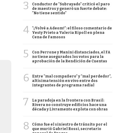
3
Conductor de "Subrayado" criticó el paro
de maestros y generó un fuerte debate:
"No tiene sentido"
4
"¡Volvé a Adeom!": el filoso comentario de
Yesty Prieto a Valeria Ripoll en plena
Cena de Famosos
5
Con Perrone y Manini distanciados, el FA
no tiene asegurados los votos para la
aprobación de la Rendición de Cuentas
6
Entre "mal compañero" y "mal perdedor",
altísima tensión en vivo entre dos
integrantes de programa radial
7
La paradoja en la frontera con Brasil:
Rivera no construye edificios hace una
década y Livramento explota con obras
8
Cómo fue el siniestro de tránsito por el
que murió Gabriel Rossi, secretario