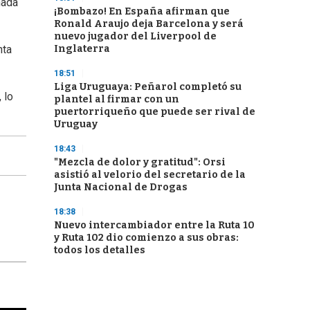
nada
¡Bombazo! En España afirman que
Ronald Araujo deja Barcelona y será
nuevo jugador del Liverpool de
Inglaterra
nta
18:51
Liga Uruguaya: Peñarol completó su
 lo
plantel al firmar con un
puertorriqueño que puede ser rival de
Uruguay
18:43
"Mezcla de dolor y gratitud": Orsi
asistió al velorio del secretario de la
Junta Nacional de Drogas
18:38
Nuevo intercambiador entre la Ruta 10
y Ruta 102 dio comienzo a sus obras:
todos los detalles