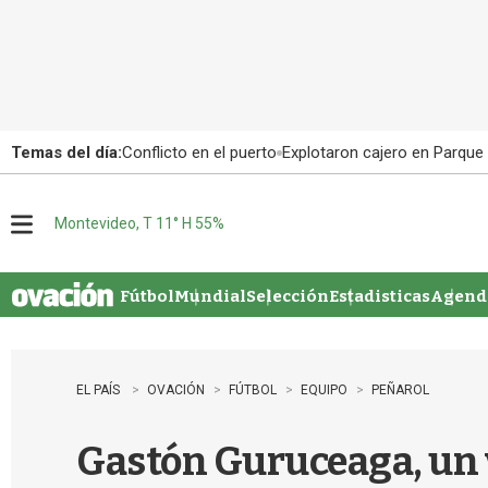
Temas del día:
Conflicto en el puerto
Explotaron cajero en Parque
Montevideo, T 11° H 55%
M
e
n
u
Fútbol
Mundial
Selección
Estadisticas
Agenda
EL PAÍS
OVACIÓN
FÚTBOL
EQUIPO
PEÑAROL
Gastón Guruceaga, un