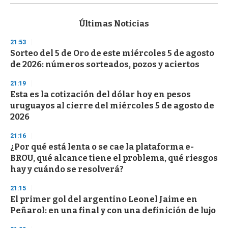
s
e
c
Últimas Noticias
o
n
21:53
d
Sorteo del 5 de Oro de este miércoles 5 de agosto
s
o
de 2026: números sorteados, pozos y aciertos
f
3
21:19
3
s
Esta es la cotización del dólar hoy en pesos
e
uruguayos al cierre del miércoles 5 de agosto de
c
2026
o
n
d
21:16
s
¿Por qué está lenta o se cae la plataforma e-
BROU, qué alcance tiene el problema, qué riesgos
hay y cuándo se resolverá?
21:15
El primer gol del argentino Leonel Jaime en
Peñarol: en una final y con una definición de lujo