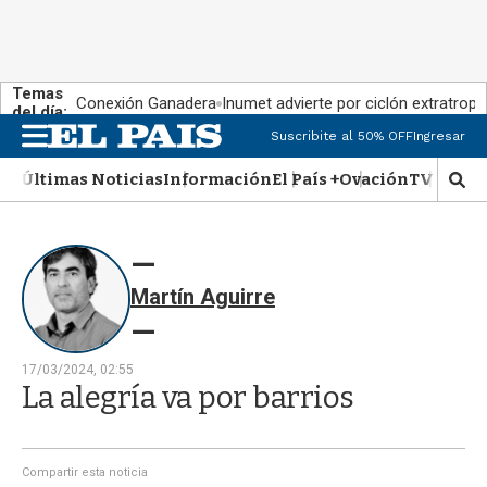
Temas
Conexión Ganadera
Inumet advierte por ciclón extratropi
del día:
Suscribite al 50% OFF
Ingresar
M
e
Últimas Noticias
Información
El País +
Ovación
TV Show
n
M
u
o
s
t
r
Martín Aguirre
a
r
b
�
17/03/2024, 02:55
s
La alegría va por barrios
q
u
e
d
Compartir esta noticia