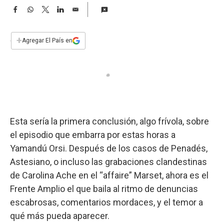
a
F
W
T
L
E
a
h
w
i
m
c
a
i
n
a
e
t
t
k
i
+
Agregar El País en
b
s
t
e
l
o
A
e
d
o
p
r
I
k
p
n
Esta sería la primera conclusión, algo frívola, sobre
el episodio que embarra por estas horas a
Yamandú Orsi. Después de los casos de Penadés,
Astesiano, o incluso las grabaciones clandestinas
de Carolina Ache en el “affaire” Marset, ahora es el
Frente Amplio el que baila al ritmo de denuncias
escabrosas, comentarios mordaces, y el temor a
qué más pueda aparecer.