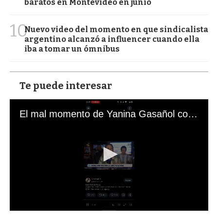
baratos en Montevideo en junio
10
Nuevo video del momento en que sindicalista
argentino alcanzó a influencer cuando ella
iba a tomar un ómnibus
Te puede interesar
El mal momento de Yanina Gasañol con un hincha argentino en "Subrayado"
0