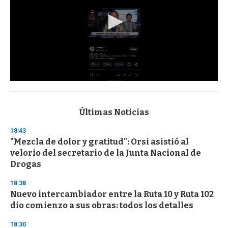
0
s
e
c
Últimas Noticias
o
n
18:43
d
"Mezcla de dolor y gratitud": Orsi asistió al
s
o
velorio del secretario de la Junta Nacional de
f
Drogas
3
3
s
18:38
e
Nuevo intercambiador entre la Ruta 10 y Ruta 102
c
dio comienzo a sus obras: todos los detalles
o
n
d
18:30