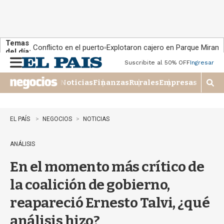
Temas
Conflicto en el puerto
Explotaron cajero en Parque Miram
del día:
Suscribite al 50% OFF
Ingresar
M
e
Noticias
Finanzas
Rurales
Empresas
n
M
u
o
s
t
EL PAÍS
NEGOCIOS
NOTICIAS
r
a
ANÁLISIS
r
b
En el momento más crítico de
�
s
la coalición de gobierno,
q
u
reapareció Ernesto Talvi, ¿qué
e
d
análisis hizo?