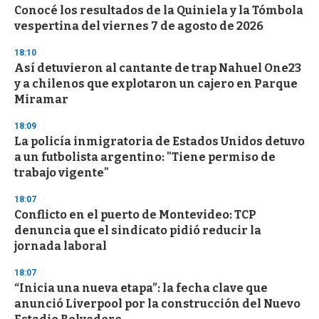
s
Conocé los resultados de la Quiniela y la Tómbola
vespertina del viernes 7 de agosto de 2026
18:10
Así detuvieron al cantante de trap Nahuel One23
y a chilenos que explotaron un cajero en Parque
Miramar
18:09
La policía inmigratoria de Estados Unidos detuvo
a un futbolista argentino: "Tiene permiso de
trabajo vigente"
18:07
Conflicto en el puerto de Montevideo: TCP
denuncia que el sindicato pidió reducir la
jornada laboral
18:07
“Inicia una nueva etapa”: la fecha clave que
anunció Liverpool por la construcción del Nuevo