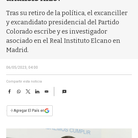
a
Tras su retiro de la política, el excanciller
y excandidato presidencial del Partido
Colorado escribe y es investigador
asociado en el Real Instituto Elcano en
Madrid.
06/05/2023, 04:00
Compartir esta noticia
F
W
T
L
E
a
h
w
i
m
c
a
i
n
a
e
t
t
k
i
+
Agregar El País en
b
s
t
e
l
o
A
e
d
o
p
r
I
k
p
n