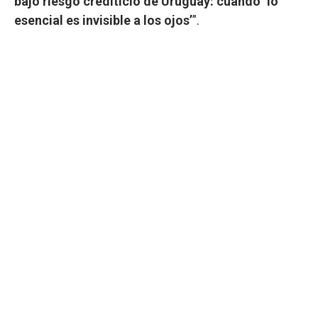
bajo riesgo crediticio de Uruguay: cuando ‘lo
esencial es invisible a los ojos’
”.