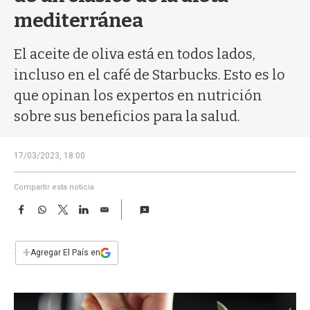
a
mediterránea
El aceite de oliva está en todos lados,
incluso en el café de Starbucks. Esto es lo
que opinan los expertos en nutrición
sobre sus beneficios para la salud.
17/03/2023, 18:00
Compartir esta noticia
F
W
T
L
E
a
h
w
i
m
c
a
i
n
a
e
t
t
k
i
+
Agregar El País en
b
s
t
e
l
o
A
e
d
o
p
r
I
k
p
n