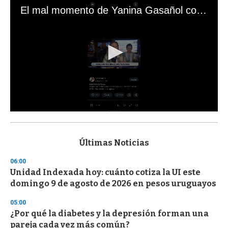
El mal momento de Yanina Gasañol con un hincha argentino en "Subrayado"
0
s
e
c
Últimas Noticias
o
n
06:00
d
Unidad Indexada hoy: cuánto cotiza la UI este
s
o
domingo 9 de agosto de 2026 en pesos uruguayos
f
3
05:00
3
s
¿Por qué la diabetes y la depresión forman una
e
pareja cada vez más común?