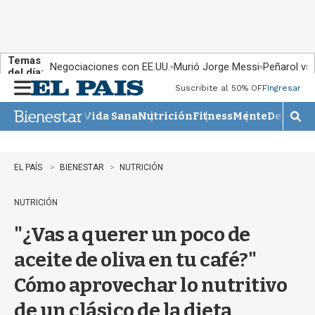
Temas
Negociaciones con EE.UU.
Murió Jorge Messi
Peñarol vs
del día:
Suscribite al 50% OFF
Ingresar
M
e
Vida Sana
Nutrición
Fitness
Mente
Descans
n
M
u
o
s
t
EL PAÍS
BIENESTAR
NUTRICIÓN
r
a
NUTRICIÓN
r
b
"¿Vas a querer un poco de
�
s
aceite de oliva en tu café?"
q
u
Cómo aprovechar lo nutritivo
e
d
de un clásico de la dieta