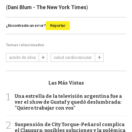
(
Dani Blum - The New York Times
)
¿Encontraste un error?
Reportar
Temas relacionados
aceite de oliva
salud cardiovascular
Las Más Vistas
1
Una estrella de la televisión argentina fue a
ver el show de Gustaf y quedó deslumbrada:
"Quiero trabajar con vos"
2
Suspensión de City Torque-Peñarol complica
el Clausura: posibles soluciones y la polémica