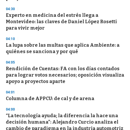
c
o
04:30
n
d
Experto en medicina del estrés llega a
s
Montevideo: las claves de Daniel López Rosetti
para vivir mejor
04:10
La lupa sobre las multas que aplica Ambiente: a
quiénes se sanciona y por qué
04:05
Rendición de Cuentas: FA con los días contados
para lograr votos necesarios; oposición visualiza
apoyo a proyectos aparte
04:01
Columna de APPCU: de cal y de arena
04:00
“La tecnología ayuda; la diferencia la hace una
decisión humana”: Alejandro Curcio analiza el
cambio de paradigma en la industria automotriz