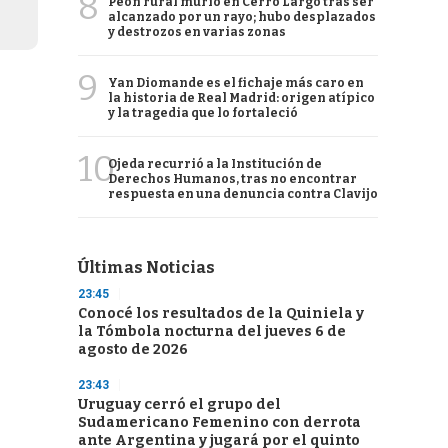
8
Peón rural murió en Cerro Largo tras ser
alcanzado por un rayo; hubo desplazados
y destrozos en varias zonas
9
Yan Diomande es el fichaje más caro en
la historia de Real Madrid: origen atípico
y la tragedia que lo fortaleció
10
Ojeda recurrió a la Institución de
Derechos Humanos, tras no encontrar
respuesta en una denuncia contra Clavijo
Últimas Noticias
23:45
Conocé los resultados de la Quiniela y
la Tómbola nocturna del jueves 6 de
agosto de 2026
23:43
Uruguay cerró el grupo del
Sudamericano Femenino con derrota
ante Argentina y jugará por el quinto