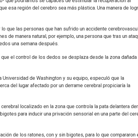
to- que podríamos se capaces de estimular la recuperación al
que esa región del cerebro sea más plástica. Una manera de logr
or lo que las personas que han sufrido un accidente cerebrovascu
nes de manera natural, por ejemplo, una persona que tras un ata
 dedos una semana después.
que el control de los dedos se desplaza desde la zona dañada 
 la Universidad de Washington y su equipo, especuló que la
rca del lugar afectado por un derrame cerebral propiciaría la
erebral localizado en la zona que controla la pata delantera de
 bigotes para inducir una privación sensorial en una parte del cer
ración de los ratones, con y sin bigotes, para lo que compararon 