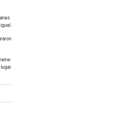
manas
igual.
graron
rrame
 lugar