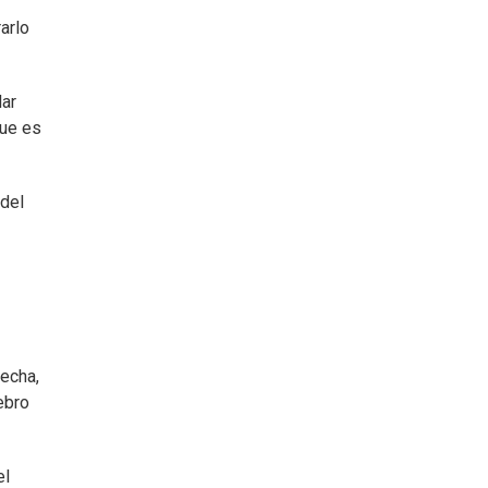
arlo
lar
que es
del
recha,
ebro
el