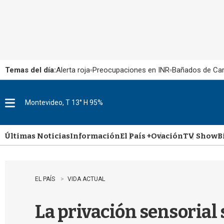
Temas del día:
Alerta roja
Preocupaciones en INR
Bañados de Ca
Montevideo, T 13° H 95%
M
e
n
u
Últimas Noticias
Información
El País +
Ovación
TV Show
B
EL PAÍS
VIDA ACTUAL
La privación sensorial