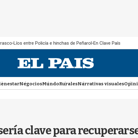
rrasco
Líos entre Policía e hinchas de Peñarol
En Clave País
ienestar
Negocios
Mundo
Rurales
Narrativas visuales
Opin
 sería clave para recuperars