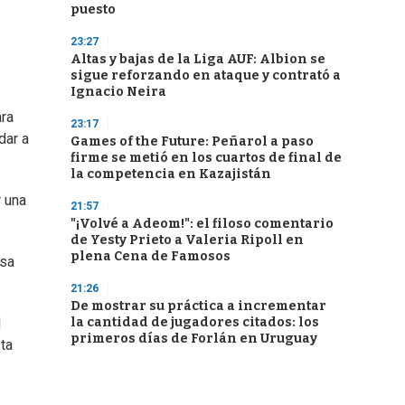
puesto
23:27
Altas y bajas de la Liga AUF: Albion se
sigue reforzando en ataque y contrató a
Ignacio Neira
ara
23:17
dar a
Games of the Future: Peñarol a paso
firme se metió en los cuartos de final de
la competencia en Kazajistán
r una
21:57
"¡Volvé a Adeom!": el filoso comentario
de Yesty Prieto a Valeria Ripoll en
plena Cena de Famosos
esa
21:26
De mostrar su práctica a incrementar
la cantidad de jugadores citados: los
l
primeros días de Forlán en Uruguay
ta