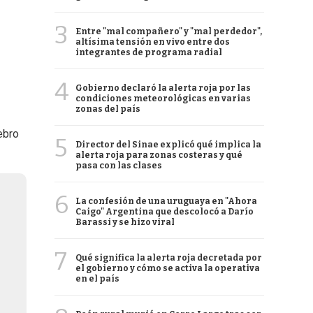
3
Entre "mal compañero" y "mal perdedor",
altísima tensión en vivo entre dos
integrantes de programa radial
4
Gobierno declaró la alerta roja por las
condiciones meteorológicas en varias
zonas del país
ebro
5
Director del Sinae explicó qué implica la
alerta roja para zonas costeras y qué
pasa con las clases
6
La confesión de una uruguaya en "Ahora
Caigo" Argentina que descolocó a Darío
Barassi y se hizo viral
7
Qué significa la alerta roja decretada por
el gobierno y cómo se activa la operativa
en el país