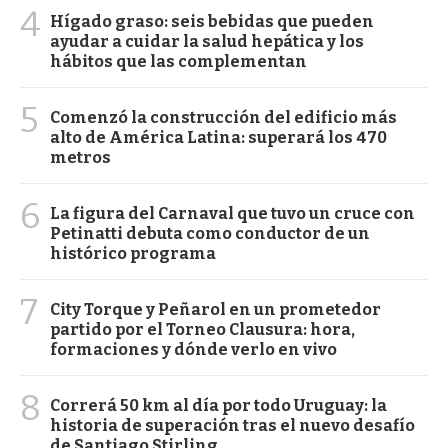
4
Hígado graso: seis bebidas que pueden
ayudar a cuidar la salud hepática y los
hábitos que las complementan
5
Comenzó la construcción del edificio más
alto de América Latina: superará los 470
metros
6
La figura del Carnaval que tuvo un cruce con
Petinatti debuta como conductor de un
histórico programa
7
City Torque y Peñarol en un prometedor
partido por el Torneo Clausura: hora,
formaciones y dónde verlo en vivo
8
Correrá 50 km al día por todo Uruguay: la
historia de superación tras el nuevo desafío
de Santiago Stirling