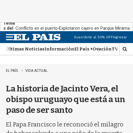
Tema
s del
Conflicto en el puerto
Explotaron cajero en Parque Miramar
día:
Suscribite al 50% OFF
Ingresar
M
e
Últimas Noticias
Información
El País +
Ovación
TV Show
n
M
u
o
s
t
EL PAÍS
VIDA ACTUAL
r
a
La historia de Jacinto Vera, el
r
b
obispo uruguayo que está a un
�
s
paso de ser santo
q
u
e
El Papa Francisco le reconoció el milagro
d