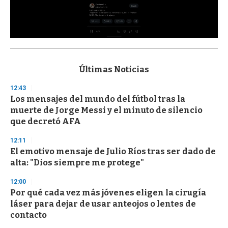
0
s
e
c
Últimas Noticias
o
n
12:43
d
Los mensajes del mundo del fútbol tras la
s
o
muerte de Jorge Messi y el minuto de silencio
f
que decretó AFA
3
3
s
12:11
e
El emotivo mensaje de Julio Ríos tras ser dado de
c
alta: "Dios siempre me protege"
o
n
d
12:00
s
Por qué cada vez más jóvenes eligen la cirugía
láser para dejar de usar anteojos o lentes de
contacto