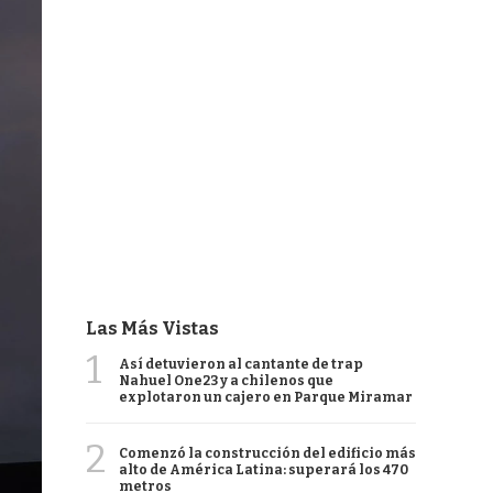
Las Más Vistas
1
Así detuvieron al cantante de trap
Nahuel One23 y a chilenos que
explotaron un cajero en Parque Miramar
2
Comenzó la construcción del edificio más
alto de América Latina: superará los 470
metros