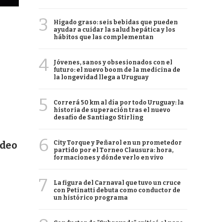
3
Hígado graso: seis bebidas que pueden
ayudar a cuidar la salud hepática y los
hábitos que las complementan
4
Jóvenes, sanos y obsesionados con el
futuro: el nuevo boom de la medicina de
la longevidad llega a Uruguay
5
Correrá 50 km al día por todo Uruguay: la
historia de superación tras el nuevo
desafío de Santiago Stirling
6
City Torque y Peñarol en un prometedor
ideo
partido por el Torneo Clausura: hora,
formaciones y dónde verlo en vivo
7
La figura del Carnaval que tuvo un cruce
con Petinatti debuta como conductor de
un histórico programa