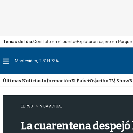
Temas del día:
Conflicto en el puerto
Explotaron cajero en Parque
Montevideo, T 8° H 73%
M
e
n
u
Últimas Noticias
Información
El País +
Ovación
TV Show
B
EL PAÍS
VIDA ACTUAL
La cuarentena despejó l