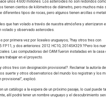
 hace unos 4.600 millones. Los asteroides no son redondos como
nos tienen cientos de kilómetros de diámetro, pero muchos más 
 diferentes tipos de rocas, pero algunos tienen arcillas o metal
 que han volado a través de nuestra atmósfera y aterrizaron e
an volado y observado asteroides.
 por primera vez por liceales uruguayos; ?hay otros tres con
15 FP11; y dos anteriores: 2012 HC10, 2014SK329.?Pero los nu
ciales. Las computadoras del OAM fueron instaladas en la casa 
a trabajar en el proyecto.
 otros tres con designación provisional?. Reclamar la autoría de
os suerte y otros observatorios del mundo los registran y los m
provisional”, explicó.
 en un catálogo a la espera de un próximo pasaje, lo cual puede t
te, allí podrá tener un nombre uruguayo y el descubrimiento ser