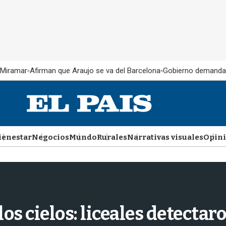
 Miramar
Afirman que Araujo se va del Barcelona
Gobierno demanda
ienestar
Negocios
Mundo
Rurales
Narrativas visuales
Opin
os cielos: liceales detectar