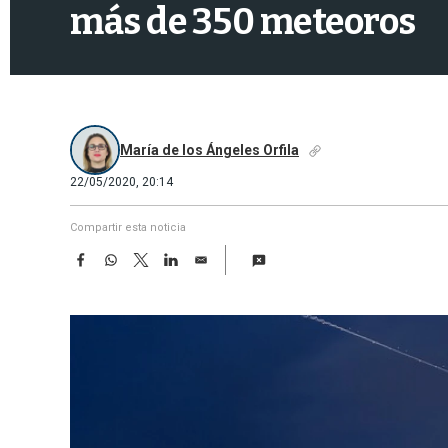
más de 350 meteoros
María de los Ángeles Orfila
22/05/2020, 20:14
Compartir esta noticia
F
W
T
L
E
a
h
w
i
m
c
a
i
n
a
e
t
t
k
i
b
s
t
e
l
o
A
e
d
o
p
r
I
k
p
n