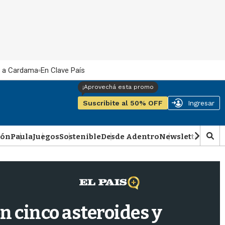
 a Cardama
En Clave País
Suscribite al 50% OFF
Ingresar
ión
Paula
Juegos
Sostenible
Desde Adentro
Newsletter
Podca
M
o
s
t
r
a
r
on cinco asteroides y
b
�