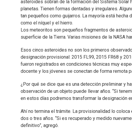
asteroides sobran de la formación del Sistema Solar
planetas. Tienen formas dentadas y irregulares. Algu
tan pequeños como guijarros. La mayoría está hecha de
como el níquel y el hierro.
Los meteoritos son pequeños fragmentos de asteroides
superficie de la Tierra. Varias misiones de la NASA h
Esos cinco asteroides no son los primeros observados
designación provisional: 2015 FL99, 2015 FR68 y 20
fueron registrados en condiciones técnicas muy espe
docente y los jóvenes se conectan de forma remota par
¿Por qué se dice que es una detección preliminar y hay
observación de un objeto puede llevar años. “Si tenem
en estos días podremos transformar la designación en 
Ahí no termina el trámite. La provisionalidad lo coloca
dos o tres años. “Si es recuperado y medido nuevamen
definitivo”, agregó.