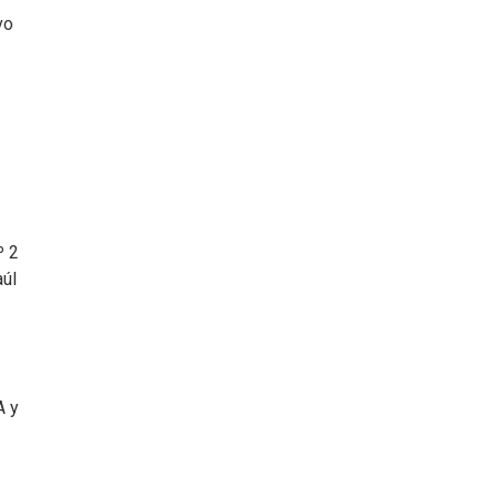
vo
º 2
aúl
A y