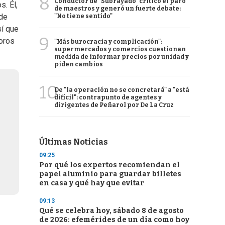
8
Conductor de "Subrayado" criticó el paro
s. Él,
de maestros y generó un fuerte debate:
 de
"No tiene sentido"
sí que
9
oros
"Más burocracia y complicación":
supermercados y comercios cuestionan
medida de informar precios por unidad y
piden cambios
10
De "la operación no se concretará" a "está
difícil": contrapunto de agentes y
dirigentes de Peñarol por De La Cruz
Últimas Noticias
09:25
Por qué los expertos recomiendan el
papel aluminio para guardar billetes
en casa y qué hay que evitar
09:13
Qué se celebra hoy, sábado 8 de agosto
de 2026: efemérides de un día como hoy