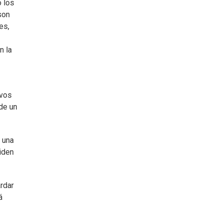
 los
son
es,
n la
evos
de un
 una
iden
ardar
á