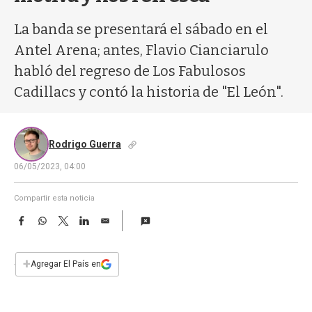
a
La banda se presentará el sábado en el
Antel Arena; antes, Flavio Cianciarulo
habló del regreso de Los Fabulosos
Cadillacs y contó la historia de "El León".
Rodrigo Guerra
06/05/2023, 04:00
Compartir esta noticia
F
W
T
L
E
a
h
w
i
m
c
a
i
n
a
e
t
t
k
i
+
Agregar El País en
b
s
t
e
l
o
A
e
d
o
p
r
I