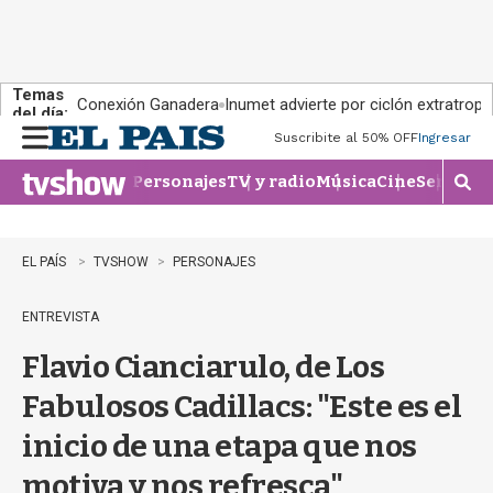
Temas
Conexión Ganadera
Inumet advierte por ciclón extratropi
del día:
Suscribite al 50% OFF
Ingresar
M
e
Personajes
TV y radio
Música
Cine
Series
Te
n
M
u
o
s
t
EL PAÍS
TVSHOW
PERSONAJES
r
a
ENTREVISTA
r
b
Flavio Cianciarulo, de Los
�
s
Fabulosos Cadillacs: "Este es el
q
u
inicio de una etapa que nos
e
d
motiva y nos refresca"