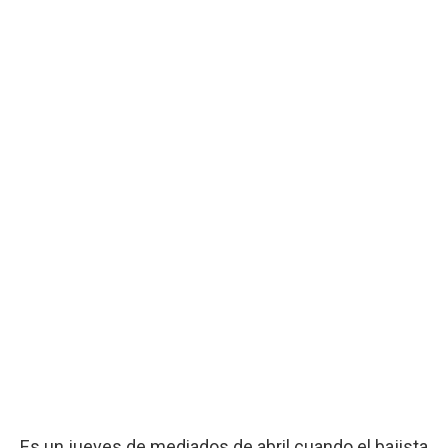
Es un jueves de mediados de abril cuando el bajista