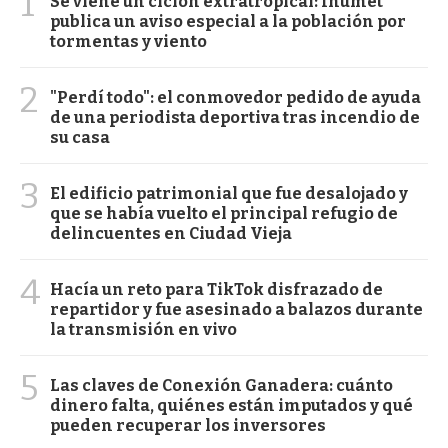
1
Se viene un ciclón extratropical: Inumet
publica un aviso especial a la población por
tormentas y viento
2
"Perdí todo": el conmovedor pedido de ayuda
de una periodista deportiva tras incendio de
su casa
3
El edificio patrimonial que fue desalojado y
que se había vuelto el principal refugio de
delincuentes en Ciudad Vieja
4
Hacía un reto para TikTok disfrazado de
repartidor y fue asesinado a balazos durante
la transmisión en vivo
5
Las claves de Conexión Ganadera: cuánto
dinero falta, quiénes están imputados y qué
pueden recuperar los inversores