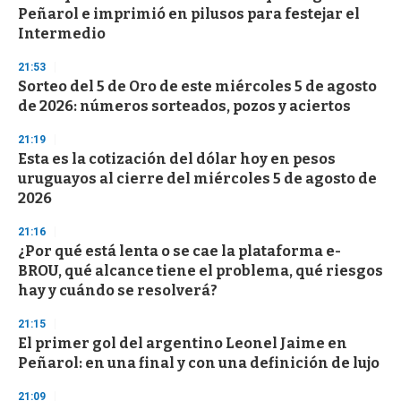
o
Peñarol e imprimió en pilusos para festejar el
f
Intermedio
3
3
s
21:53
e
Sorteo del 5 de Oro de este miércoles 5 de agosto
c
de 2026: números sorteados, pozos y aciertos
o
n
d
21:19
s
Esta es la cotización del dólar hoy en pesos
uruguayos al cierre del miércoles 5 de agosto de
2026
21:16
¿Por qué está lenta o se cae la plataforma e-
BROU, qué alcance tiene el problema, qué riesgos
hay y cuándo se resolverá?
21:15
El primer gol del argentino Leonel Jaime en
Peñarol: en una final y con una definición de lujo
21:09