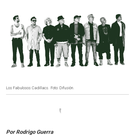
k
p
n
Los Fabulosos Cadillacs.
Foto: Difusión.
Por Rodrigo Guerra