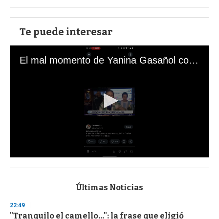
Te puede interesar
El mal momento de Yanina Gasañol con un hincha argentino en "Subrayado"
0
s
e
c
Últimas Noticias
o
n
22:49
d
"Tranquilo el camello...": la frase que eligió
s