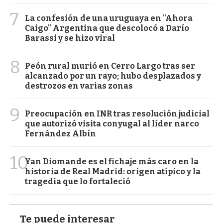
7
La confesión de una uruguaya en "Ahora
Caigo" Argentina que descolocó a Darío
Barassi y se hizo viral
8
Peón rural murió en Cerro Largo tras ser
alcanzado por un rayo; hubo desplazados y
destrozos en varias zonas
9
Preocupación en INR tras resolución judicial
que autorizó visita conyugal al líder narco
Fernández Albín
10
Yan Diomande es el fichaje más caro en la
historia de Real Madrid: origen atípico y la
tragedia que lo fortaleció
Te puede interesar