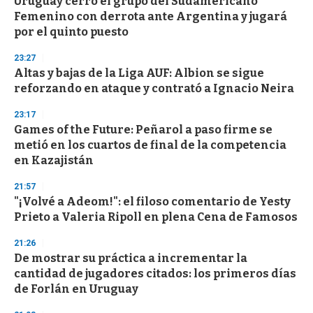
Uruguay cerró el grupo del Sudamericano
e
Femenino con derrota ante Argentina y jugará
c
por el quinto puesto
o
n
d
23:27
s
Altas y bajas de la Liga AUF: Albion se sigue
reforzando en ataque y contrató a Ignacio Neira
23:17
Games of the Future: Peñarol a paso firme se
metió en los cuartos de final de la competencia
en Kazajistán
21:57
"¡Volvé a Adeom!": el filoso comentario de Yesty
Prieto a Valeria Ripoll en plena Cena de Famosos
21:26
De mostrar su práctica a incrementar la
cantidad de jugadores citados: los primeros días
de Forlán en Uruguay