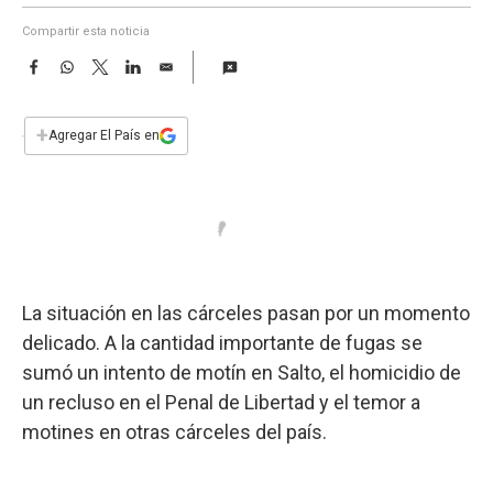
a
Compartir esta noticia
F
W
T
L
E
a
h
w
i
m
c
a
i
n
a
e
t
t
k
i
+
Agregar El País en
b
s
t
e
l
o
A
e
d
o
p
r
I
k
p
n
La situación en las cárceles pasan por un momento
delicado. A la cantidad importante de fugas se
sumó un intento de motín en Salto, el homicidio de
un recluso en el Penal de Libertad y el temor a
motines en otras cárceles del país.