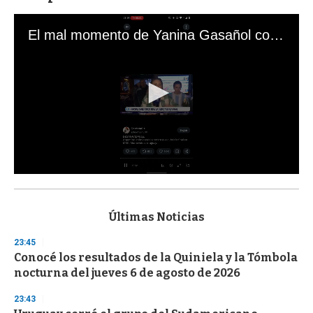
El mal momento de Yanina Gasañol con un hincha argentino en "Subrayado"
0
s
e
c
Últimas Noticias
o
n
23:45
d
Conocé los resultados de la Quiniela y la Tómbola
s
o
nocturna del jueves 6 de agosto de 2026
f
3
23:43
3
s