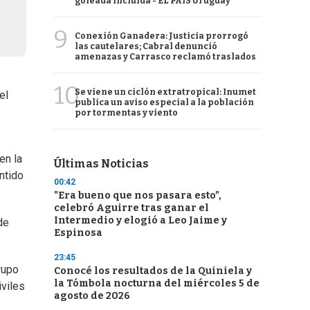
goleada incluida - EL PAÍS Uruguay
9
Conexión Ganadera: Justicia prorrogó
las cautelares; Cabral denunció
amenazas y Carrasco reclamó traslados
10
Se viene un ciclón extratropical: Inumet
el
publica un aviso especial a la población
por tormentas y viento
en la
Últimas Noticias
ntido
00:42
"Era bueno que nos pasara esto",
celebró Aguirre tras ganar el
Intermedio y elogió a Leo Jaime y
de
Espinosa
23:45
rupo
Conocé los resultados de la Quiniela y
la Tómbola nocturna del miércoles 5 de
iviles
agosto de 2026