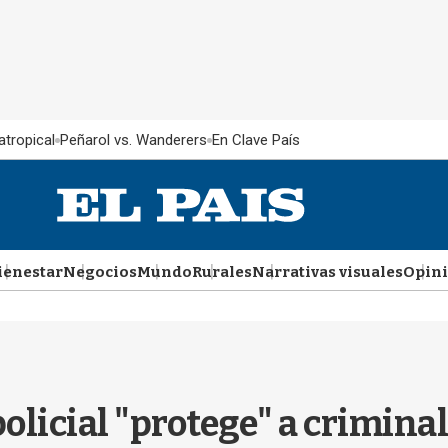
atropical
Peñarol vs. Wanderers
En Clave País
ienestar
Negocios
Mundo
Rurales
Narrativas visuales
Opin
olicial "protege" a crimina