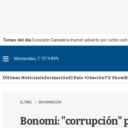
Temas del día:
Conexión Ganadera
Inumet advierte por ciclón extr
Montevideo, T 15° H 89%
M
e
n
u
Últimas Noticias
Información
El País +
Ovación
TV Show
B
EL PAÍS
INFORMACIÓN
Bonomi: "corrupción" p