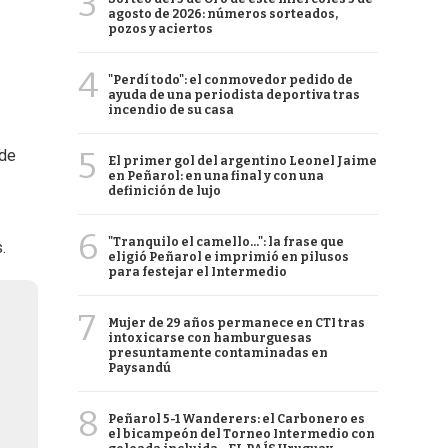
3
agosto de 2026: números sorteados,
pozos y aciertos
4
"Perdí todo": el conmovedor pedido de
ayuda de una periodista deportiva tras
incendio de su casa
5
 de
El primer gol del argentino Leonel Jaime
en Peñarol: en una final y con una
definición de lujo
6
"Tranquilo el camello...": la frase que
.
eligió Peñarol e imprimió en pilusos
para festejar el Intermedio
7
Mujer de 29 años permanece en CTI tras
intoxicarse con hamburguesas
presuntamente contaminadas en
Paysandú
8
Peñarol 5-1 Wanderers: el Carbonero es
el bicampeón del Torneo Intermedio con