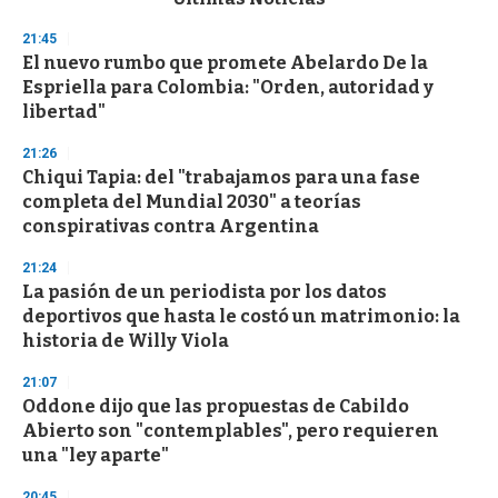
o
n
21:45
d
El nuevo rumbo que promete Abelardo De la
s
o
Espriella para Colombia: "Orden, autoridad y
f
libertad"
3
3
s
21:26
e
Chiqui Tapia: del "trabajamos para una fase
c
completa del Mundial 2030" a teorías
o
n
conspirativas contra Argentina
d
s
21:24
La pasión de un periodista por los datos
deportivos que hasta le costó un matrimonio: la
historia de Willy Viola
21:07
Oddone dijo que las propuestas de Cabildo
Abierto son "contemplables", pero requieren
una "ley aparte"
20:45