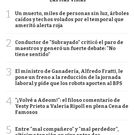
1
Un muerto, miles de personas sin luz, árboles
caídos y techos volados por el temporal que
ameritó alerta roja
2
Conductor de "Subrayado" criticó el paro de
maestros y generó un fuerte debate: "No
tiene sentido"
3
El ministro de Ganadería, Alfredo Fratti, le
pone un freno a la reducción de la jornada
laboral y pide que los robots aporten al BPS
4
"¡Volvé a Adeom!": el filoso comentario de
Yesty Prieto a Valeria Ripoll en plena Cena de
Famosos
5
Entre "mal compañero" y "mal perdedor",