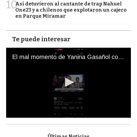
10
Así detuvieron al cantante de trap Nahuel
One23 y a chilenos que explotaron un cajero
en Parque Miramar
Te puede interesar
El mal momento de Yanina Gasañol con un hincha argentino en "Subrayado"
0
s
e
c
Últimas Noticias