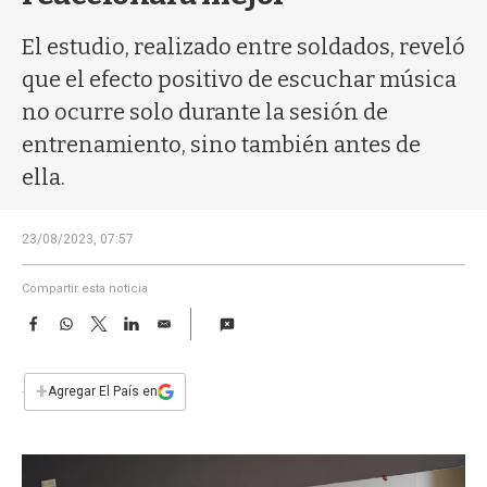
a
El estudio, realizado entre soldados, reveló
que el efecto positivo de escuchar música
no ocurre solo durante la sesión de
entrenamiento, sino también antes de
ella.
23/08/2023, 07:57
Compartir esta noticia
F
W
T
L
E
a
h
w
i
m
c
a
i
n
a
e
t
t
k
i
+
Agregar El País en
b
s
t
e
l
o
A
e
d
o
p
r
I
k
p
n