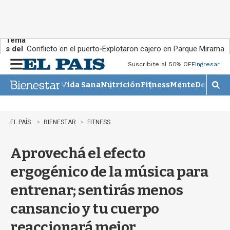
Tema
s del
Conflicto en el puerto
Explotaron cajero en Parque Miramar
día:
Suscribite al 50% OFF
Ingresar
M
e
Vida Sana
Nutrición
Fitness
Mente
Descans
n
M
u
o
s
t
EL PAÍS
BIENESTAR
FITNESS
r
a
Aprovechá el efecto
r
b
ergogénico de la música para
�
s
entrenar; sentirás menos
q
u
cansancio y tu cuerpo
e
d
reaccionará mejor