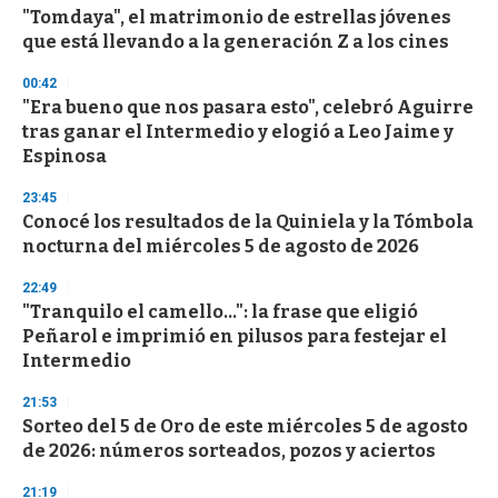
e
"Tomdaya", el matrimonio de estrellas jóvenes
c
que está llevando a la generación Z a los cines
o
n
d
00:42
s
"Era bueno que nos pasara esto", celebró Aguirre
tras ganar el Intermedio y elogió a Leo Jaime y
Espinosa
23:45
Conocé los resultados de la Quiniela y la Tómbola
nocturna del miércoles 5 de agosto de 2026
22:49
"Tranquilo el camello...": la frase que eligió
Peñarol e imprimió en pilusos para festejar el
Intermedio
21:53
Sorteo del 5 de Oro de este miércoles 5 de agosto
de 2026: números sorteados, pozos y aciertos
21:19