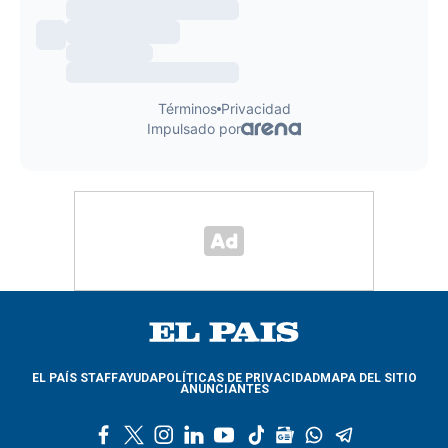
EL PAÍS STAFF
AYUDA
POLÍTICAS DE PRIVACIDAD
MAPA DEL SITIO
ANUNCIANTES
f
t
i
l
y
t
g
w
t