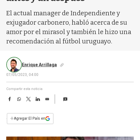
a
El actual manager de Independiente y
exjugador carbonero, habló acerca de su
amor por el mirasol y también le hizo una
recomendación al fútbol uruguayo.
Enrique Arrillaga
07/05/2023, 04:00
Compartir esta noticia
F
W
T
L
E
a
h
w
i
m
c
a
i
n
a
e
t
t
k
i
+
Agregar El País en
b
s
t
e
l
o
A
e
d
o
p
r
I