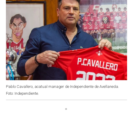
k
p
n
Pablo Cavallero, acatual manager de Independiente de Avellaneda.
Foto: Independiente.