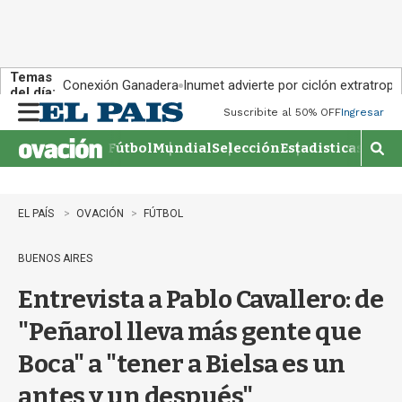
Temas
Conexión Ganadera
Inumet advierte por ciclón extratropi
del día:
Suscribite al 50% OFF
Ingresar
M
e
Fútbol
Mundial
Selección
Estadisticas
Agen
n
M
u
o
s
t
EL PAÍS
OVACIÓN
FÚTBOL
r
a
BUENOS AIRES
r
b
Entrevista a Pablo Cavallero: de
�
s
"Peñarol lleva más gente que
q
u
Boca" a "tener a Bielsa es un
e
d
antes y un después"