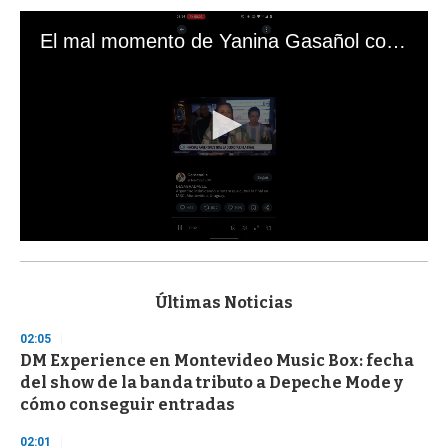
El mal momento de Yanina Gasañol con un hincha argentino en "Subrayado"
0
s
e
c
Últimas Noticias
o
n
02:05
d
DM Experience en Montevideo Music Box: fecha
s
o
del show de la banda tributo a Depeche Mode y
f
cómo conseguir entradas
3
3
s
02:01