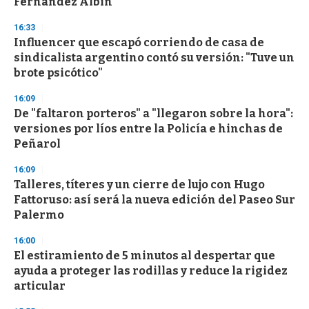
Fernández Albín
3
3
s
16:33
e
Influencer que escapó corriendo de casa de
c
sindicalista argentino contó su versión: "Tuve un
o
n
brote psicótico"
d
s
16:09
De "faltaron porteros" a "llegaron sobre la hora":
versiones por líos entre la Policía e hinchas de
Peñarol
16:09
Talleres, títeres y un cierre de lujo con Hugo
Fattoruso: así será la nueva edición del Paseo Sur
Palermo
16:00
El estiramiento de 5 minutos al despertar que
ayuda a proteger las rodillas y reduce la rigidez
articular