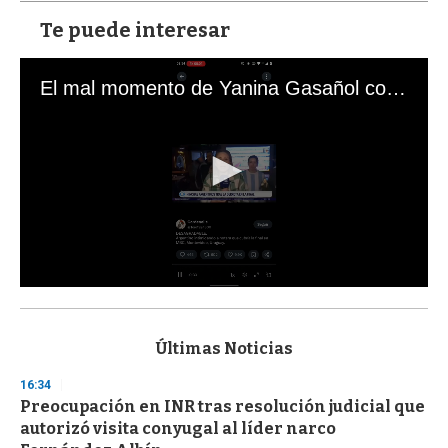
Te puede interesar
El mal momento de Yanina Gasañol con un hincha argentino en "Subrayado"
0
s
e
c
Últimas Noticias
o
n
16:34
d
Preocupación en INR tras resolución judicial que
s
o
autorizó visita conyugal al líder narco
f