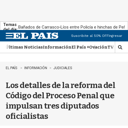
Temas
Bañados de Carrasco
Líos entre Policía e hinchas de Peña
del día:
Suscribite al 50% OFF
Ingresar
M
e
Últimas Noticias
Información
El País +
Ovación
TV Show
n
M
u
o
s
t
EL PAÍS
INFORMACIÓN
JUDICIALES
r
a
Los detalles de la reforma del
r
b
Código del Proceso Penal que
�
s
impulsan tres diputados
q
u
oficialistas
e
d