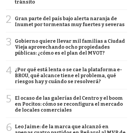
tránsito
2
Gran parte del país bajo alerta naranja de
Inumet por tormentas muy fuertes y severas
3
Gobierno quiere llevar mil familias a Ciudad
Vieja aprovechando ocho propiedades
públicas: ¿cómo es el plan del MVOT?
4
¿Por qué está lenta o se cae la plataforma e-
BROU, qué alcance tiene el problema, qué
riesgos hay y cuándo se resolverá?
5
El ocaso de las galerías del Centro y el boom
en Pocitos: cómo se reconfigura el mercado
de locales comerciales
6
Leo Jaime: de la marca que alcanzó en
apenas cuatro partidos en Peñarol al MVP de