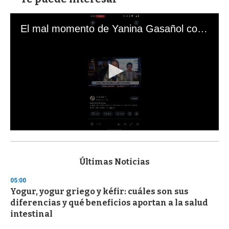
El mal momento de Yanina Gasañol con un hincha argentino en "Subrayado"
0
s
e
c
Últimas Noticias
o
n
05:00
d
Yogur, yogur griego y kéfir: cuáles son sus
s
o
diferencias y qué beneficios aportan a la salud
f
intestinal
3
3