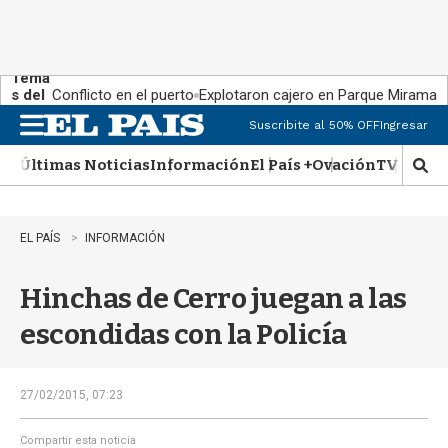
Tema
s del
Conflicto en el puerto
Explotaron cajero en Parque Miramar
día:
Suscribite al 50% OFF
Ingresar
M
e
Últimas Noticias
Información
El País +
Ovación
TV Show
n
M
u
o
s
t
EL PAÍS
INFORMACIÓN
r
a
Hinchas de Cerro juegan a las
r
b
escondidas con la Policía
�
s
q
u
27/02/2015, 07:23
e
d
Compartir esta noticia