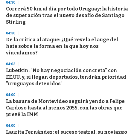
s
04:30
e
Correrá 50 km al día por todo Uruguay: la historia
c
de superación tras el nuevo desafío de Santiago
o
n
Stirling
d
s
04:30
De la crítica al ataque: ¿Qué revela el auge del
hate sobre la forma en la que hoy nos
vinculamos?
04:03
Lubetkin: "No hay negociación concreta" con
EE.UU. y, si llegan deportados, tendrán prioridad
"uruguayos detenidos"
04:00
La basura de Montevideo seguirá yendo a Felipe
Cardoso hasta al menos 2055, con las obras que
prevé la IMM
04:00
Laurita Fernández: el suceso teatral, su noviazgo