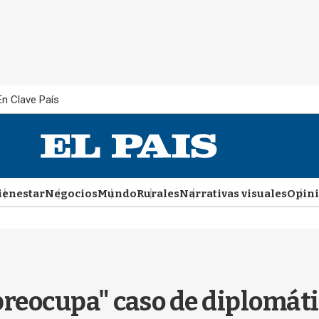
En Clave País
ienestar
Negocios
Mundo
Rurales
Narrativas visuales
Opin
"preocupa" caso de diplomát