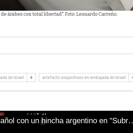
n de árabes con total libertad". Foto: Leonardo Carreño.
da de Israel
artefacto sospechoso en embajada de Israel
El mal momento de Yanina Gasañol con un hin