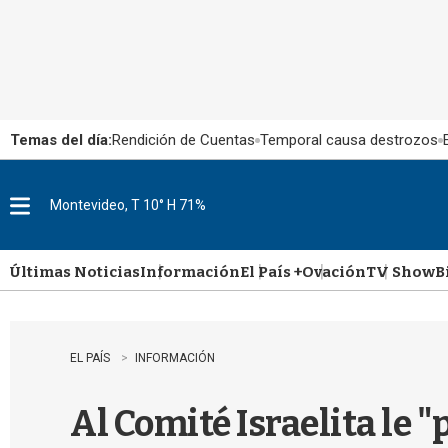
Temas del día:
Rendición de Cuentas
Temporal causa destrozos
Montevideo, T 10° H 71%
M
e
n
u
Últimas Noticias
Información
El País +
Ovación
TV Show
B
EL PAÍS
INFORMACIÓN
Al Comité Israelita le 