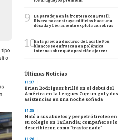
los uruguayos premium
9
La paradoja en la frontera con Brasil:
Rivera no construye edificios hace una
década y Livramento explota con obras
10
En la previa a discurso de Lacalle Pou,
blancos se enfrascan en polémica
 tipo
interna sobre qué oposición ejercer
lí o
Últimas Noticias
11:37
as
Brian Rodríguez brilló en el debut del
América en la Leagues Cup: un gol y dos
n
asistencias en una noche soñada
11:35
Mató a sus abuelos y perpetró tiroteo en
su colegio en Tailandia; compañeros lo
describieron como "trastornado"
11:26