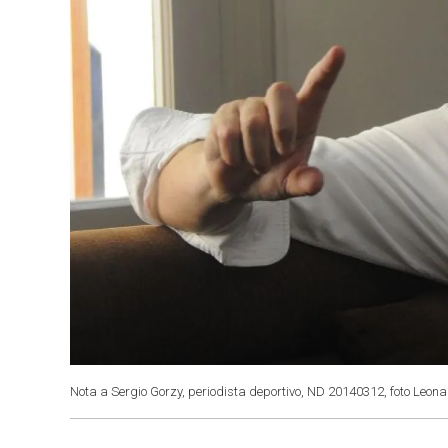
Nota a Sergio Gorzy, periodista deportivo, ND 20140312, foto Leon