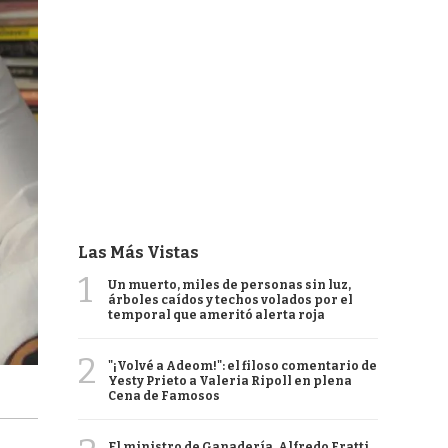
Las Más Vistas
1
Un muerto, miles de personas sin luz,
árboles caídos y techos volados por el
temporal que ameritó alerta roja
2
"¡Volvé a Adeom!": el filoso comentario de
Yesty Prieto a Valeria Ripoll en plena
Cena de Famosos
El ministro de Ganadería, Alfredo Fratti,