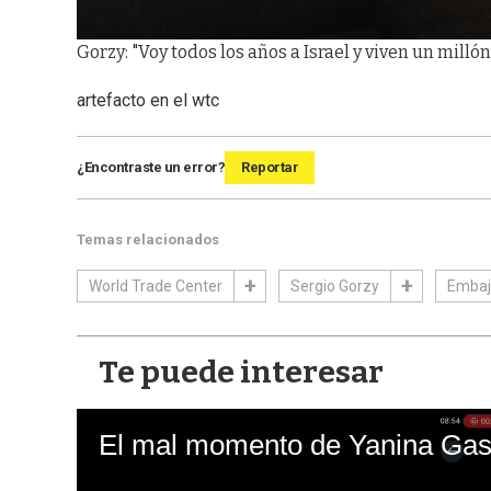
Gorzy: "Voy todos los años a Israel y viven un milló
artefacto en el wtc
¿Encontraste un error?
Reportar
Temas relacionados
World Trade Center
Sergio Gorzy
Embaja
Te puede interesar