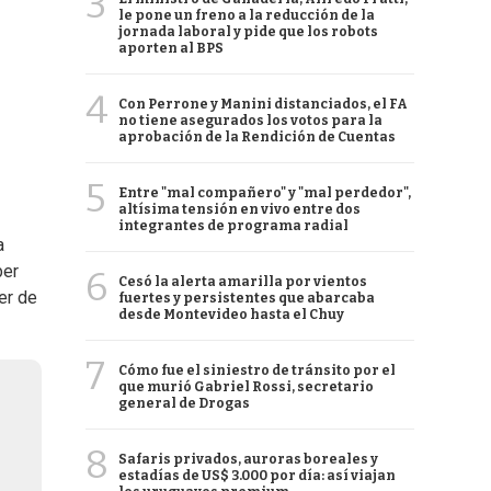
3
le pone un freno a la reducción de la
jornada laboral y pide que los robots
aporten al BPS
4
Con Perrone y Manini distanciados, el FA
no tiene asegurados los votos para la
aprobación de la Rendición de Cuentas
5
Entre "mal compañero" y "mal perdedor",
altísima tensión en vivo entre dos
integrantes de programa radial
a
ber
6
Cesó la alerta amarilla por vientos
er de
fuertes y persistentes que abarcaba
desde Montevideo hasta el Chuy
7
Cómo fue el siniestro de tránsito por el
que murió Gabriel Rossi, secretario
general de Drogas
8
Safaris privados, auroras boreales y
estadías de US$ 3.000 por día: así viajan