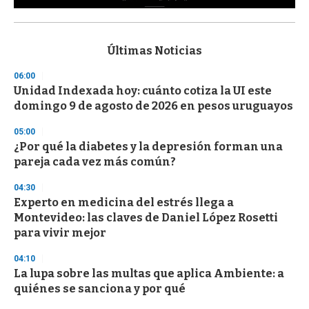
0
s
e
c
Últimas Noticias
o
n
06:00
d
Unidad Indexada hoy: cuánto cotiza la UI este
s
o
domingo 9 de agosto de 2026 en pesos uruguayos
f
3
05:00
3
s
¿Por qué la diabetes y la depresión forman una
e
pareja cada vez más común?
c
o
04:30
n
d
Experto en medicina del estrés llega a
s
Montevideo: las claves de Daniel López Rosetti
para vivir mejor
04:10
La lupa sobre las multas que aplica Ambiente: a
quiénes se sanciona y por qué