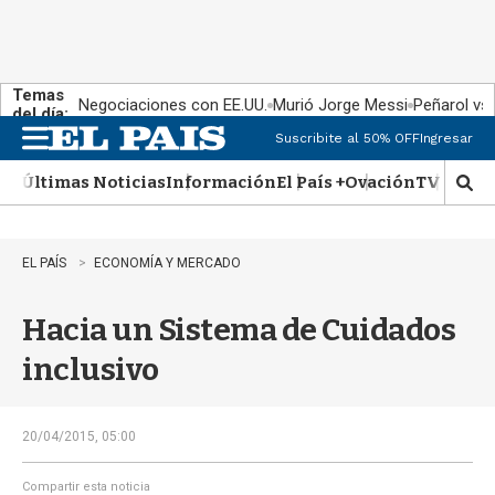
Temas
Negociaciones con EE.UU.
Murió Jorge Messi
Peñarol vs
del día:
Suscribite al 50% OFF
Ingresar
M
e
Últimas Noticias
Información
El País +
Ovación
TV Show
n
M
u
o
s
t
EL PAÍS
ECONOMÍA Y MERCADO
r
a
Hacia un Sistema de Cuidados
r
b
inclusivo
�
s
q
u
20/04/2015, 05:00
e
d
Compartir esta noticia