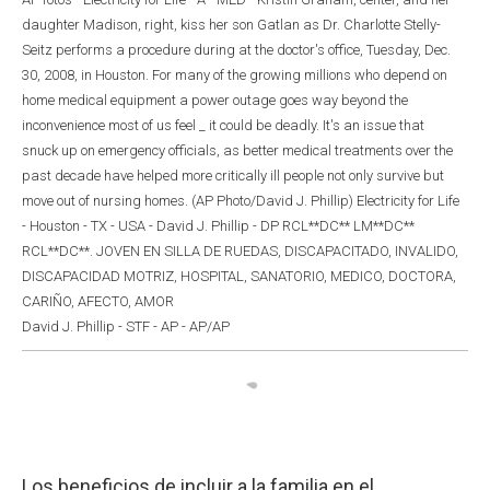
daughter Madison, right, kiss her son Gatlan as Dr. Charlotte Stelly-
Seitz performs a procedure during at the doctor's office, Tuesday, Dec.
30, 2008, in Houston. For many of the growing millions who depend on
home medical equipment a power outage goes way beyond the
inconvenience most of us feel _ it could be deadly. It's an issue that
snuck up on emergency officials, as better medical treatments over the
past decade have helped more critically ill people not only survive but
move out of nursing homes. (AP Photo/David J. Phillip) Electricity for Life
- Houston - TX - USA - David J. Phillip - DP RCL**DC** LM**DC**
RCL**DC**. JOVEN EN SILLA DE RUEDAS, DISCAPACITADO, INVALIDO,
DISCAPACIDAD MOTRIZ, HOSPITAL, SANATORIO, MEDICO, DOCTORA,
CARIÑO, AFECTO, AMOR
David J. Phillip - STF - AP - AP/AP
Los beneficios de incluir a la familia en el