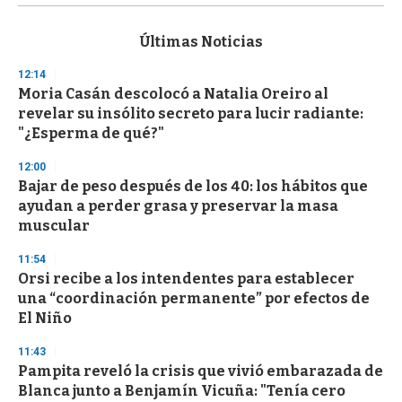
s
e
c
Últimas Noticias
o
n
12:14
d
Moria Casán descolocó a Natalia Oreiro al
s
o
revelar su insólito secreto para lucir radiante:
f
"¿Esperma de qué?"
3
3
s
12:00
e
Bajar de peso después de los 40: los hábitos que
c
ayudan a perder grasa y preservar la masa
o
n
muscular
d
s
11:54
Orsi recibe a los intendentes para establecer
una “coordinación permanente” por efectos de
El Niño
11:43
Pampita reveló la crisis que vivió embarazada de
Blanca junto a Benjamín Vicuña: "Tenía cero