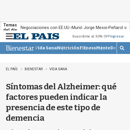
Temas
Negociaciones con EE.UU.
Murió Jorge Messi
Peñarol vs
del día:
Suscribite al 50% OFF
Ingresar
M
e
Vida Sana
Nutrición
Fitness
Mente
Descans
n
M
u
o
s
t
EL PAÍS
BIENESTAR
VIDA SANA
r
a
Síntomas del Alzheimer: qué
r
b
factores pueden indicar la
�
s
presencia de este tipo de
q
u
demencia
e
d