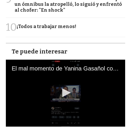
un ómnibus la atropelló, lo siguió y enfrentó
al chofer: "En shock"
10
¡Todos a trabajar menos!
Te puede interesar
El mal momento de Yanina Gasañol con un hincha argentino en "Subrayado"
0