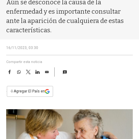
a
Aún se desconoce la causa de la
enfermedad y es importante consultar
ante la aparición de cualquiera de estas
características.
16/11/2023, 03:30
Compartir esta noticia
F
W
T
L
E
a
h
w
i
m
c
a
i
n
a
e
t
t
k
i
+
Agregar El País en
b
s
t
e
l
o
A
e
d
o
p
r
I
k
p
n