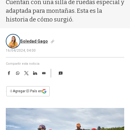
a
Cuentan con una silla de ruedas especial y
adaptada para montañas. Esta es la
historia de cómo surgió.
Soledad Gago
16/04/2024, 04:00
Compartir esta noticia
F
W
T
L
E
a
h
w
i
m
c
a
i
n
a
e
t
t
k
i
+
Agregar El País en
b
s
t
e
l
o
A
e
d
o
p
r
I
k
p
n