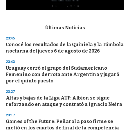
0
s
e
c
Últimas Noticias
o
n
23:45
d
Conocé los resultados de la Quiniela y la Tómbola
s
o
nocturna del jueves 6 de agosto de 2026
f
3
23:43
3
s
Uruguay cerró el grupo del Sudamericano
e
Femenino con derrota ante Argentina y jugará
c
por el quinto puesto
o
n
d
23:27
s
Altas y bajas de la Liga AUF: Albion se sigue
reforzando en ataque y contrató a Ignacio Neira
23:17
Games of the Future: Peñarol a paso firme se
metió en los cuartos de final de la competencia