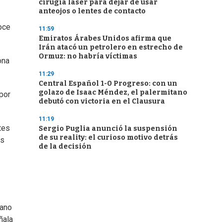
cirugía láser para dejar de usar
anteojos o lentes de contacto
oce
11:59
Emiratos Árabes Unidos afirma que
Irán atacó un petrolero en estrecho de
Ormuz: no habría víctimas
ona
11:29
Central Español 1-0 Progreso: con un
golazo de Isaac Méndez, el palermitano
por
debutó con victoria en el Clausura
11:19
tes
Sergio Puglia anunció la suspensión
de su reality: el curioso motivo detrás
ás
de la decisión
rano
ñala