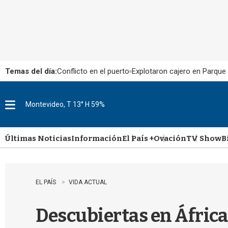
Temas del día:
Conflicto en el puerto
Explotaron cajero en Parque
Montevideo, T 13° H 59%
M
e
n
u
Últimas Noticias
Información
El País +
Ovación
TV Show
B
EL PAÍS
VIDA ACTUAL
Descubiertas en África