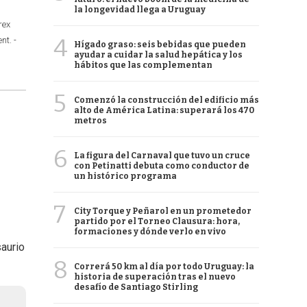
la longevidad llega a Uruguay
rex
4
nt. -
Hígado graso: seis bebidas que pueden
ayudar a cuidar la salud hepática y los
hábitos que las complementan
5
Comenzó la construcción del edificio más
alto de América Latina: superará los 470
metros
6
La figura del Carnaval que tuvo un cruce
con Petinatti debuta como conductor de
un histórico programa
7
City Torque y Peñarol en un prometedor
partido por el Torneo Clausura: hora,
formaciones y dónde verlo en vivo
saurio
8
Correrá 50 km al día por todo Uruguay: la
historia de superación tras el nuevo
desafío de Santiago Stirling