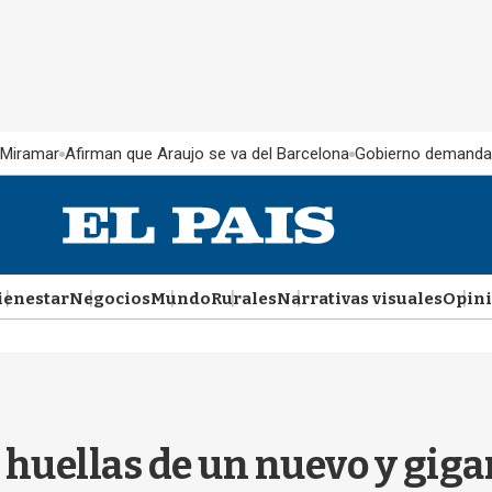
 Miramar
Afirman que Araujo se va del Barcelona
Gobierno demanda
ienestar
Negocios
Mundo
Rurales
Narrativas visuales
Opin
 huellas de un nuevo y gig