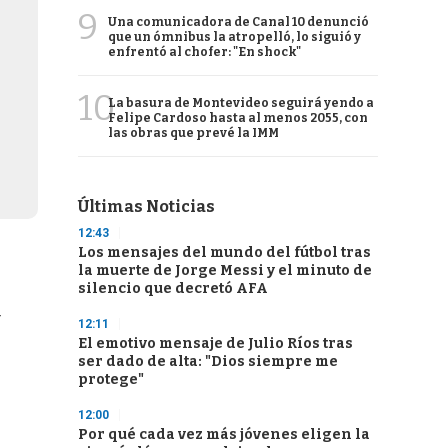
9
Una comunicadora de Canal 10 denunció
que un ómnibus la atropelló, lo siguió y
enfrentó al chofer: "En shock"
10
La basura de Montevideo seguirá yendo a
Felipe Cardoso hasta al menos 2055, con
las obras que prevé la IMM
Últimas Noticias
12:43
Los mensajes del mundo del fútbol tras
la muerte de Jorge Messi y el minuto de
silencio que decretó AFA
r
12:11
El emotivo mensaje de Julio Ríos tras
ser dado de alta: "Dios siempre me
protege"
12:00
Por qué cada vez más jóvenes eligen la