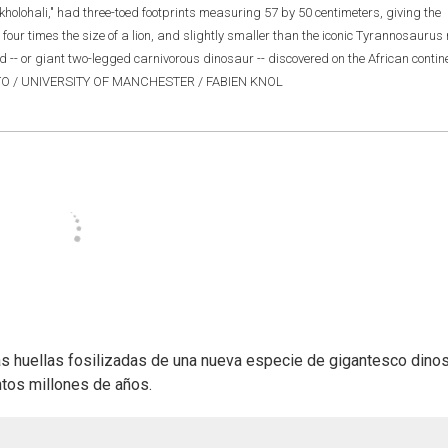
lohali," had three-toed footprints measuring 57 by 50 centimeters, giving the
four times the size of a lion, and slightly smaller than the iconic Tyrannosaurus 
 -- or giant two-legged carnivorous dinosaur -- discovered on the African contine
O / UNIVERSITY OF MANCHESTER / FABIEN KNOL
as huellas fosilizadas de una nueva especie de gigantesco dino
ntos millones de años.