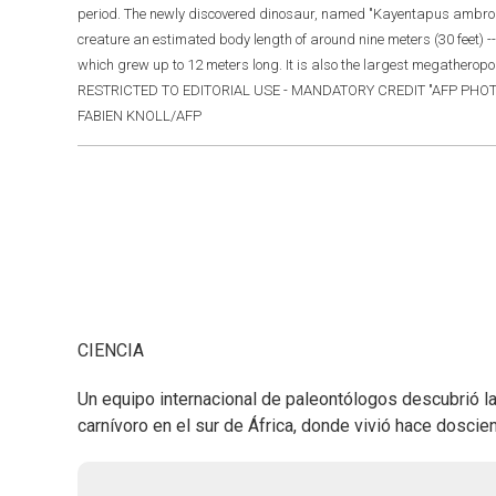
period. The newly discovered dinosaur, named "Kayentapus ambrokho
creature an estimated body length of around nine meters (30 feet) -- 
which grew up to 12 meters long. It is also the largest megatheropod
RESTRICTED TO EDITORIAL USE - MANDATORY CREDIT "AFP PHOT
FABIEN KNOLL/AFP
CIENCIA
Un equipo internacional de paleontólogos descubrió l
carnívoro en el sur de África, donde vivió hace doscie