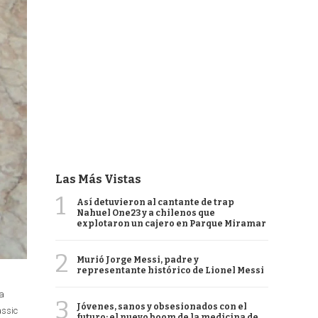
Las Más Vistas
1
Así detuvieron al cantante de trap
Nahuel One23 y a chilenos que
explotaron un cajero en Parque Miramar
2
Murió Jorge Messi, padre y
representante histórico de Lionel Messi
 a
3
Jóvenes, sanos y obsesionados con el
assic
futuro: el nuevo boom de la medicina de