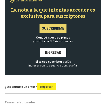
CONTENIDO EXCLUSIVO
La nota a la que intentas acceder es
exclusiva para suscriptores
SUSCRIBIRME
Conocé nuestros planes
y disfrutá de El País sin límites.
INGRESAR
Si ya sos suscriptor
podés
ingresar con tu usuario y contraseña.
¿Encontraste un error?
Reportar
Temas relacionados