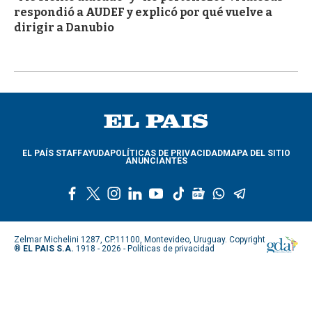
respondió a AUDEF y explicó por qué vuelve a
dirigir a Danubio
EL PAÍS STAFF
AYUDA
POLÍTICAS DE PRIVACIDAD
MAPA DEL SITIO
ANUNCIANTES
f
t
i
l
y
t
g
w
t
a
w
n
i
o
i
o
h
e
c
i
s
n
u
k
o
a
l
e
t
t
k
t
t
g
t
e
Zelmar Michelini 1287, CP.11100, Montevideo, Uruguay. Copyright
b
t
a
e
u
o
l
s
g
®
EL PAIS S.A.
1918 - 2026 -
Políticas de privacidad
o
e
g
d
b
k
e
a
r
o
r
r
i
e
n
p
a
k
a
n
e
p
m
m
w