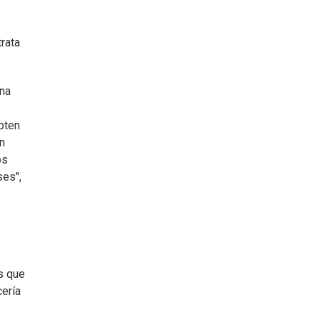
trata
una
pten
n
os
ses",
s que
cería