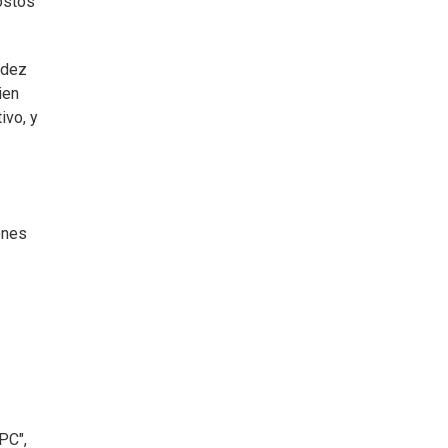
ostos
gidez
ien
ivo, y
ones
PC",