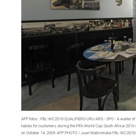
AFP fotos - FBL-WC2010-QUALIFIERS-URU-ARG - SPO - A waiter of "L
tables for customers during the FIFA World Cup South Africa-2010 
on October 14, 2009. AFP PHOTO / Juan Mabromata FBL-WC2010-