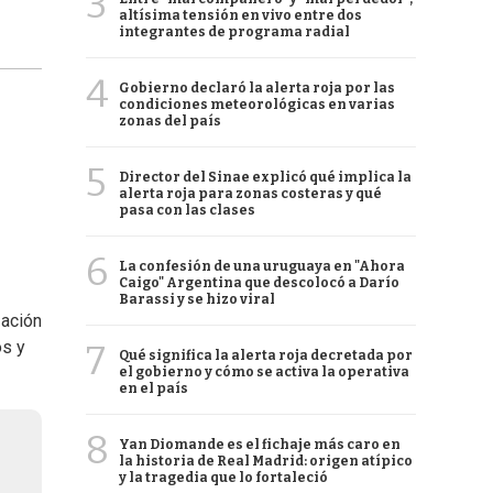
3
altísima tensión en vivo entre dos
integrantes de programa radial
4
Gobierno declaró la alerta roja por las
condiciones meteorológicas en varias
zonas del país
5
Director del Sinae explicó qué implica la
alerta roja para zonas costeras y qué
pasa con las clases
6
La confesión de una uruguaya en "Ahora
Caigo" Argentina que descolocó a Darío
Barassi y se hizo viral
zación
os y
7
Qué significa la alerta roja decretada por
el gobierno y cómo se activa la operativa
en el país
8
Yan Diomande es el fichaje más caro en
la historia de Real Madrid: origen atípico
y la tragedia que lo fortaleció