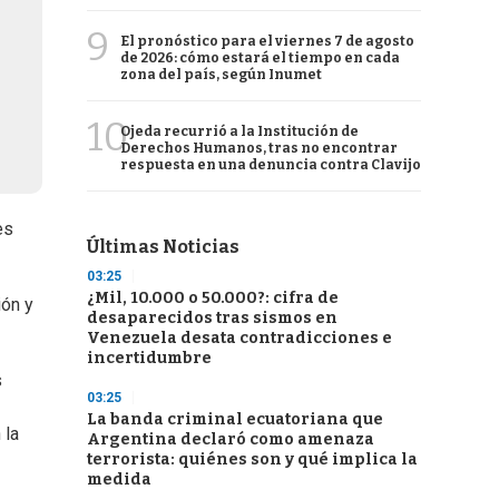
9
El pronóstico para el viernes 7 de agosto
de 2026: cómo estará el tiempo en cada
zona del país, según Inumet
10
Ojeda recurrió a la Institución de
Derechos Humanos, tras no encontrar
respuesta en una denuncia contra Clavijo
es
Últimas Noticias
03:25
¿Mil, 10.000 o 50.000?: cifra de
ión y
desaparecidos tras sismos en
Venezuela desata contradicciones e
incertidumbre
s
03:25
La banda criminal ecuatoriana que
 la
Argentina declaró como amenaza
terrorista: quiénes son y qué implica la
medida