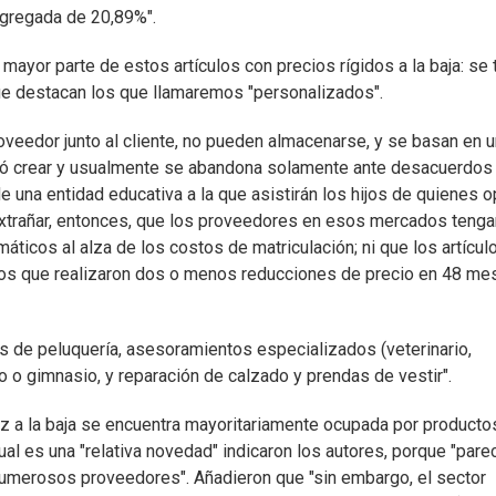
agregada de 20,89%".
mayor parte de estos artículos con precios rígidos a la baja: se 
que destacan los que llamaremos "personalizados".
roveedor junto al cliente, no pueden almacenarse, y se basan en 
tó crear y usualmente se abandona solamente ante desacuerdos
 una entidad educativa a la que asistirán los hijos de quienes o
extrañar, entonces, que los proveedores en esos mercados tenga
máticos al alza de los costos de matriculación; ni que los artícul
los que realizaron dos o menos reducciones de precio en 48 me
s de peluquería, asesoramientos especializados (veterinario,
o o gimnasio, y reparación de calzado y prendas de vestir".
dez a la baja se encuentra mayoritariamente ocupada por producto
al es una "relativa novedad" indicaron los autores, porque "pare
 numerosos proveedores". Añadieron que "sin embargo, el sector