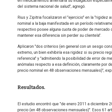
en medicamentos ameritaría su indagación especialme
del sistema nacional de salud", agregó.
Rius y Zipitria focalizaron el "ejercicio" en la "rigidez 
nominal a la baja manifestada en un período relativame
respectivo posee alguna cuota de poder de mercado que
mantener esa diferencia sin perder su clientela".
Aplicaron "dos criterios (en general con un sesgo cons
extremo, un bien exhibiría esa rigidez si su precio re
referencia" y "admitiendo la posibilidad de error de m
anómalas respecto a esa definición, claramente por de
precio nominal en 48 observaciones mensuales)", expl
Resultados.
El estudio encontró que "de enero 2011 a diciembre 2
precio (en 48 observaciones mensuales)". Esos 61 artíc