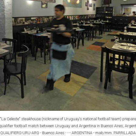
a Celeste" steakhouse (nickname of Uruguay's national football team) prepare
qualifier football match between Uruguay and Argentina in Buenos Aires, Argen
QUALIFIERS-URU-ARG - Buenos Aires - - - ARGENTINA - mab/mm. PARRILLADA