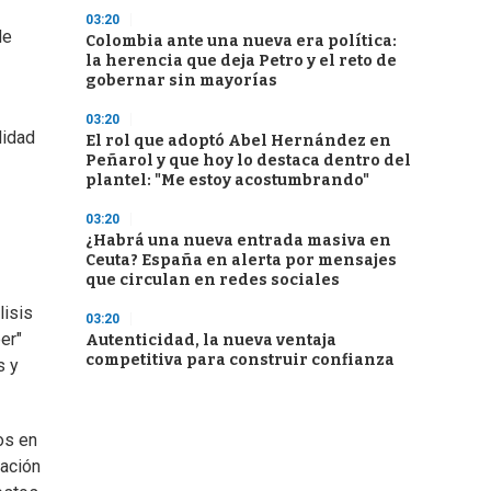
03:20
de
Colombia ante una nueva era política:
la herencia que deja Petro y el reto de
gobernar sin mayorías
03:20
lidad
El rol que adoptó Abel Hernández en
Peñarol y que hoy lo destaca dentro del
plantel: "Me estoy acostumbrando"
03:20
¿Habrá una nueva entrada masiva en
Ceuta? España en alerta por mensajes
que circulan en redes sociales
lisis
03:20
er"
Autenticidad, la nueva ventaja
competitiva para construir confianza
s y
os en
zación