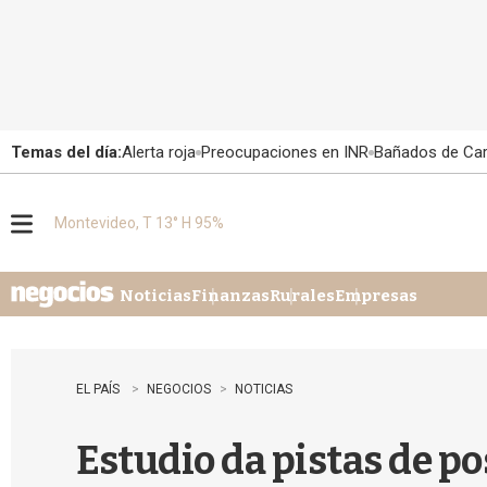
Temas del día:
Alerta roja
Preocupaciones en INR
Bañados de Ca
Montevideo, T 13° H 95%
M
e
n
u
Noticias
Finanzas
Rurales
Empresas
EL PAÍS
NEGOCIOS
NOTICIAS
Estudio da pistas de po