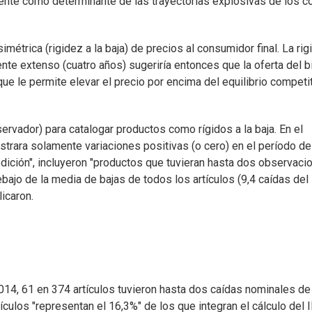
nte como determinante de las trayectorias explosivas de los c
asimétrica (rigidez a la baja) de precios al consumidor final. La ri
nte extenso (cuatro años) sugeriría entonces que la oferta del b
 le permite elevar el precio por encima del equilibrio competit
ervador) para catalogar productos como rígidos a la baja. En el
gistrara solamente variaciones positivas (o cero) en el período de
edición", incluyeron "productos que tuvieran hasta dos observaci
bajo de la media de bajas de todos los artículos (9,4 caídas del
icaron.
014, 61 en 374 artículos tuvieron hasta dos caídas nominales de
ulos "representan el 16,3%" de los que integran el cálculo del I