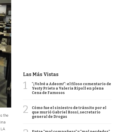
Las Más Vistas
1
"¡Volvé a Adeom!": el filoso comentario de
Yesty Prieto a Valeria Ripoll en plena
Cena de Famosos
2
Cómo fue el siniestro de tránsito por el
que murió Gabriel Rossi, secretario
s the
general de Drogas
tina
 LA
Entre "mal compañero" y "mal perdedor",