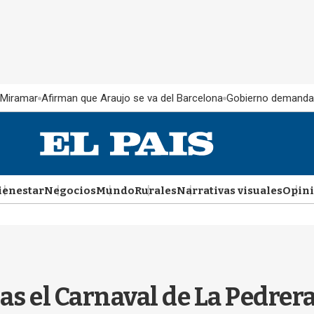
 Miramar
Afirman que Araujo se va del Barcelona
Gobierno demanda
ienestar
Negocios
Mundo
Rurales
Narrativas visuales
Opin
as el Carnaval de La Pedrera