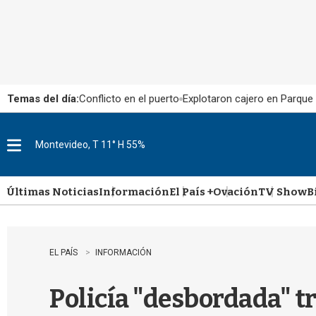
Temas del día:
Conflicto en el puerto
Explotaron cajero en Parque
Montevideo, T 11° H 55%
M
e
n
u
Últimas Noticias
Información
El País +
Ovación
TV Show
B
EL PAÍS
INFORMACIÓN
Policía "desbordada" tr