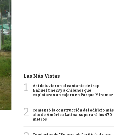
Las Más Vistas
1
Así detuvieron al cantante de trap
Nahuel One23 y a chilenos que
explotaron un cajero en Parque Miramar
2
Comenzó la construcción del edificio más
alto de América Latina: superará los 470
metros
Conductor de "Subrayado" criticó el paro