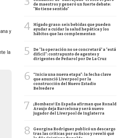
3
de maestros y generó un fuerte debate:
"No tiene sentido"
4
Hígado graso: seis bebidas que pueden
ayudar a cuidar la salud hepática y los
uana y
hábitos que las complementan
5
De "la operación no se concretará" a "está
te la
difícil": contrapunto de agentes y
dirigentes de Peñarol por De La Cruz
6
“Inicia una nueva etapa”: la fecha clave
que anunció Liverpool por la
construcción del Nuevo Estadio
Belvedere
7
¡Bombazo! En España afirman que Ronald
Araujo deja Barcelona y será nuevo
jugador del Liverpool de Inglaterra
8
Georgina Rodríguez publicó un descargo
tras las críticas por su físico y reveló qué