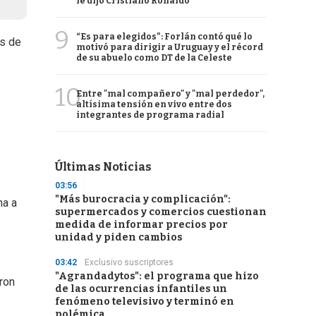
le dijo Cristiano Ronaldo
9
“Es para elegidos”: Forlán contó qué lo
os de
motivó para dirigir a Uruguay y el récord
de su abuelo como DT de la Celeste
10
Entre "mal compañero" y "mal perdedor",
altísima tensión en vivo entre dos
integrantes de programa radial
Últimas Noticias
03:56
"Más burocracia y complicación":
na a
supermercados y comercios cuestionan
medida de informar precios por
unidad y piden cambios
03:42
Exclusivo suscriptores
"Agrandadytos": el programa que hizo
ron
de las ocurrencias infantiles un
fenómeno televisivo y terminó en
polémica