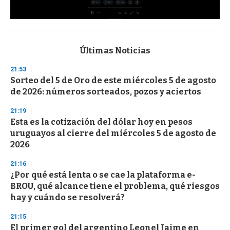
0
s
e
c
Últimas Noticias
o
n
21:53
d
Sorteo del 5 de Oro de este miércoles 5 de agosto
s
o
de 2026: números sorteados, pozos y aciertos
f
3
21:19
3
s
Esta es la cotización del dólar hoy en pesos
e
uruguayos al cierre del miércoles 5 de agosto de
c
2026
o
n
d
21:16
s
¿Por qué está lenta o se cae la plataforma e-
BROU, qué alcance tiene el problema, qué riesgos
hay y cuándo se resolverá?
21:15
El primer gol del argentino Leonel Jaime en