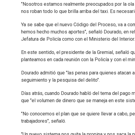
"Nosotros estamos realmente preocupados por la ola
nos roban todo lo que brilla arriba del taxi. Es necesa
Ya se sabe que el nuevo Código del Proceso, va a com
hemos hecho muchos aportes", señaló Dourado, en refe
Jefatura de Policía como con el Ministerio del Interior.
En este sentido, el presidente de la Gremial, señaló 
planteamos en cada reunión con la Policía y con el mini
Dourado admitió que "las penas para quienes atacan a
seguimiento y la pesquisa del delito".
Días atrás, cuando Dourado habló del tema del pago med
que "el volumen de dinero que se maneja en este sis
"No conocemos el plan que se quiere llevar a cabo, per
trabajadores", señaló.
"Un nuevo sistema nos quita la propina y nos saca la pl