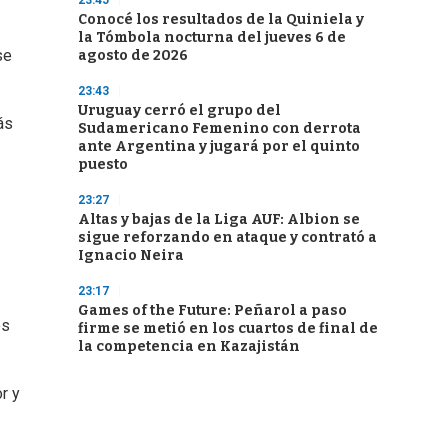
23:45
Conocé los resultados de la Quiniela y
la Tómbola nocturna del jueves 6 de
se
agosto de 2026
23:43
Uruguay cerró el grupo del
ás
Sudamericano Femenino con derrota
ante Argentina y jugará por el quinto
puesto
23:27
Altas y bajas de la Liga AUF: Albion se
sigue reforzando en ataque y contrató a
Ignacio Neira
23:17
Games of the Future: Peñarol a paso
os
firme se metió en los cuartos de final de
la competencia en Kazajistán
r y