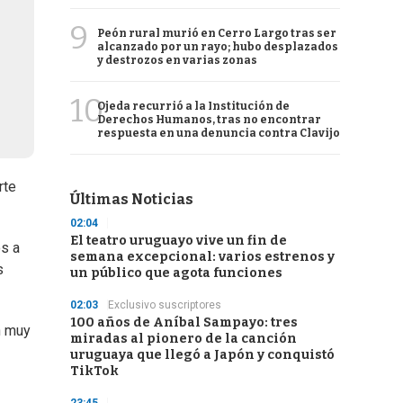
9
Peón rural murió en Cerro Largo tras ser
alcanzado por un rayo; hubo desplazados
y destrozos en varias zonas
10
Ojeda recurrió a la Institución de
Derechos Humanos, tras no encontrar
respuesta en una denuncia contra Clavijo
rte
Últimas Noticias
02:04
El teatro uruguayo vive un fin de
os a
semana excepcional: varios estrenos y
s
un público que agota funciones
02:03
Exclusivo suscriptores
100 años de Aníbal Sampayo: tres
n muy
miradas al pionero de la canción
uruguaya que llegó a Japón y conquistó
TikTok