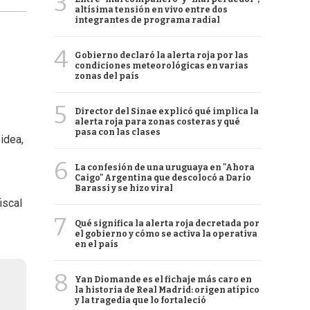
3
altísima tensión en vivo entre dos
integrantes de programa radial
4
Gobierno declaró la alerta roja por las
condiciones meteorológicas en varias
zonas del país
5
Director del Sinae explicó qué implica la
alerta roja para zonas costeras y qué
pasa con las clases
idea,
6
La confesión de una uruguaya en "Ahora
Caigo" Argentina que descolocó a Darío
Barassi y se hizo viral
iscal
7
Qué significa la alerta roja decretada por
el gobierno y cómo se activa la operativa
en el país
8
Yan Diomande es el fichaje más caro en
la historia de Real Madrid: origen atípico
y la tragedia que lo fortaleció