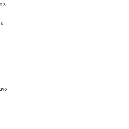
os,
os
tuvo