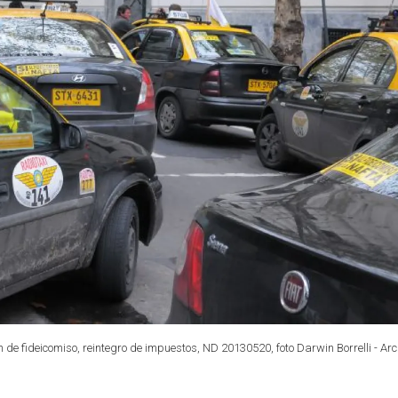
 de fideicomiso, reintegro de impuestos, ND 20130520, foto Darwin Borrelli - Arc