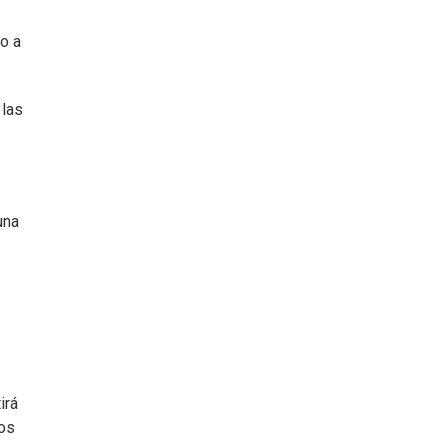
o a
 las
una
irá
tos