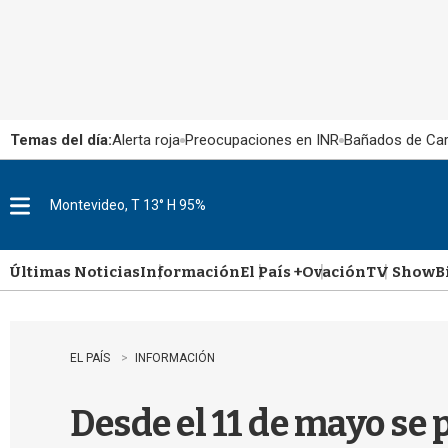
Temas del día:
Alerta roja
Preocupaciones en INR
Bañados de Ca
Montevideo, T 13° H 95%
M
e
n
u
Últimas Noticias
Información
El País +
Ovación
TV Show
B
EL PAÍS
INFORMACIÓN
Desde el 11 de mayo se 