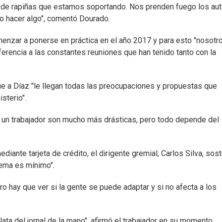
 de rapiñas que estamos soportando. Nos prenden fuego los aut
rio hacer algo", comentó Dourado.
enzar a ponerse en práctica en el año 2017 y para esto "nosotr
rencia a las constantes reuniones que han tenido tanto con la
que a Díaz "le llegan todas las preocupaciones y propuestas que
sterio".
 un trabajador son mucho más drásticas, pero todo depende del
iante tarjeta de crédito, el dirigente gremial, Carlos Silva, sos
tema es mínimo".
o hay que ver si la gente se puede adaptar y si no afecta a los
ata del jornal de la mano", afirmó el trabajador en su momento.