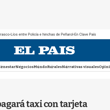
rrasco
Líos entre Policía e hinchas de Peñarol
En Clave País
ienestar
Negocios
Mundo
Rurales
Narrativas visuales
Opin
pagará taxi con tarjeta