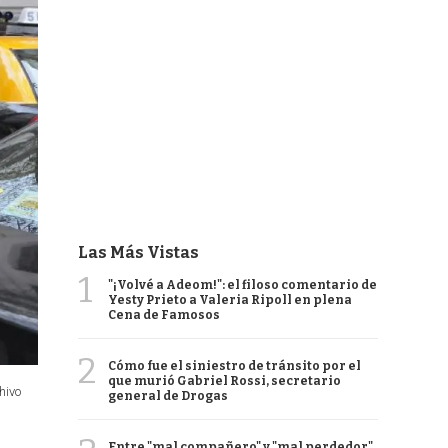
Las Más Vistas
1
"¡Volvé a Adeom!": el filoso comentario de
Yesty Prieto a Valeria Ripoll en plena
Cena de Famosos
2
Cómo fue el siniestro de tránsito por el
que murió Gabriel Rossi, secretario
hivo
general de Drogas
Entre "mal compañero" y "mal perdedor",