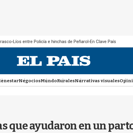
rrasco
Líos entre Policía e hinchas de Peñarol
En Clave País
ienestar
Negocios
Mundo
Rurales
Narrativas visuales
Opin
as que ayudaron en un part