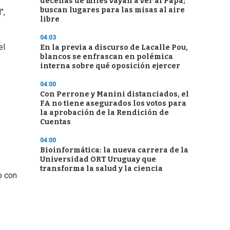
decenas de miles vayan a ver al Papa;
buscan lugares para las misas al aire
",
libre
04:03
el
En la previa a discurso de Lacalle Pou,
blancos se enfrascan en polémica
interna sobre qué oposición ejercer
04:00
Con Perrone y Manini distanciados, el
FA no tiene asegurados los votos para
la aprobación de la Rendición de
Cuentas
04:00
Bioinformática: la nueva carrera de la
Universidad ORT Uruguay que
transforma la salud y la ciencia
o con