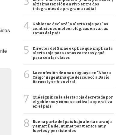
3
altísima tensión en vivo entre dos
integrantes de programa radial
4
Gobierno declaró la alerta roja por las
condiciones meteorológicas en varias
cidos
zonas del país
5
Director del Sinae explicó qué implica la
ente
alerta roja para zonas costeras y qué
pasa con las clases
6
La confesión de una uruguaya en "Ahora
Caigo" Argentina que descolocó a Darío
Barassi y se hizo viral
7
Qué significa la alerta roja decretada por
el gobierno y cómo se activa la operativa
en el país
8
Buena parte del país bajo alerta naranja
y amarilla de Inumet por vientos muy
fuertes y persistentes