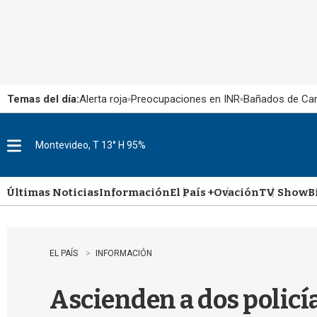
Temas del día:
Alerta roja
Preocupaciones en INR
Bañados de Ca
Montevideo, T 13° H 95%
M
e
n
u
Últimas Noticias
Información
El País +
Ovación
TV Show
B
EL PAÍS
INFORMACIÓN
Ascienden a dos policí