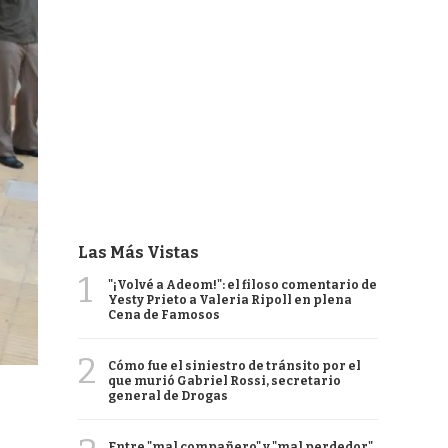
Las Más Vistas
1
"¡Volvé a Adeom!": el filoso comentario de
Yesty Prieto a Valeria Ripoll en plena
Cena de Famosos
2
Cómo fue el siniestro de tránsito por el
que murió Gabriel Rossi, secretario
general de Drogas
Entre "mal compañero" y "mal perdedor",