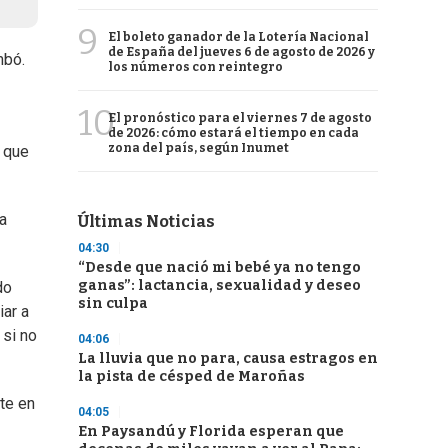
9
El boleto ganador de la Lotería Nacional
de España del jueves 6 de agosto de 2026 y
mbó.
los números con reintegro
10
El pronóstico para el viernes 7 de agosto
de 2026: cómo estará el tiempo en cada
zona del país, según Inumet
a que
a
Últimas Noticias
04:30
“Desde que nació mi bebé ya no tengo
ganas”: lactancia, sexualidad y deseo
do
sin culpa
iar a
 si no
04:06
La lluvia que no para, causa estragos en
la pista de césped de Maroñas
te en
04:05
En Paysandú y Florida esperan que