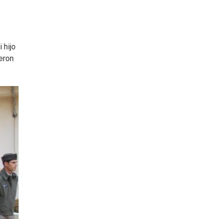
 hijo
eron