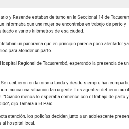
zario y Resende estaban de turno en la Seccional 14 de Tacuare
que informaba que una mujer se encontraba en trabajo de parto y
situado a varios kilómetros de esa ciudad.
ompletaban un panorama que en principio parecía poco alentador y
os para atender un parto.
l Hospital Regional de Tacuarembó, esperando la presencia de un
. Se recibieron en la misma tanda y desde siempre han comparti
pero nunca una situación tan urgente. Los agentes debieron auxil
bé. "Cuando menos lo esperaba comencé con el trabajo de parto y
do", dijo Tamara a El País.
cta atención, los policías deciden junto a un adolescente presen
 al hospital local.