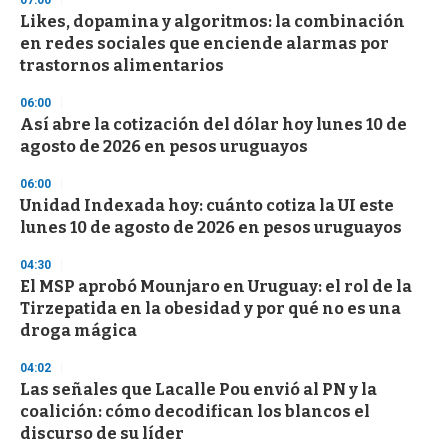
07:00
d
Likes, dopamina y algoritmos: la combinación
s
o
en redes sociales que enciende alarmas por
f
trastornos alimentarios
3
3
s
06:00
e
Así abre la cotización del dólar hoy lunes 10 de
c
agosto de 2026 en pesos uruguayos
o
n
d
06:00
s
Unidad Indexada hoy: cuánto cotiza la UI este
lunes 10 de agosto de 2026 en pesos uruguayos
04:30
El MSP aprobó Mounjaro en Uruguay: el rol de la
Tirzepatida en la obesidad y por qué no es una
droga mágica
04:02
Las señales que Lacalle Pou envió al PN y la
coalición: cómo decodifican los blancos el
discurso de su líder