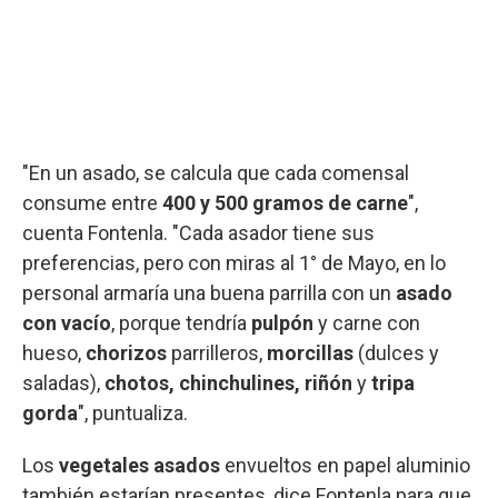
"En un asado, se calcula que cada comensal
consume entre
400 y 500 gramos de carne
",
cuenta Fontenla. "Cada asador tiene sus
preferencias, pero con miras al 1° de Mayo, en lo
personal armaría una buena parrilla con un
asado
con vacío
, porque tendría
pulpón
y carne con
hueso,
chorizos
parrilleros,
morcillas
(dulces y
saladas),
chotos, chinchulines, riñón
y
tripa
gorda
", puntualiza.
Los
vegetales asados
envueltos en papel aluminio
también estarían presentes, dice Fontenla para que