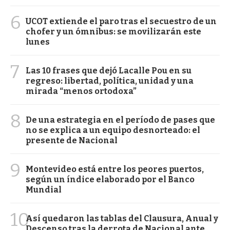
6
UCOT extiende el paro tras el secuestro de un
chofer y un ómnibus: se movilizarán este
lunes
7
Las 10 frases que dejó Lacalle Pou en su
regreso: libertad, política, unidad y una
mirada “menos ortodoxa”
8
De una estrategia en el período de pases que
no se explica a un equipo desnorteado: el
presente de Nacional
9
Montevideo está entre los peores puertos,
según un índice elaborado por el Banco
Mundial
10
Así quedaron las tablas del Clausura, Anual y
Descenso tras la derrota de Nacional ante