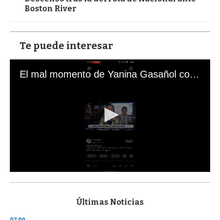
Boston River
Te puede interesar
El mal momento de Yanina Gasañol con un hincha argentino en "Subrayado"
0
s
e
c
Últimas Noticias
o
n