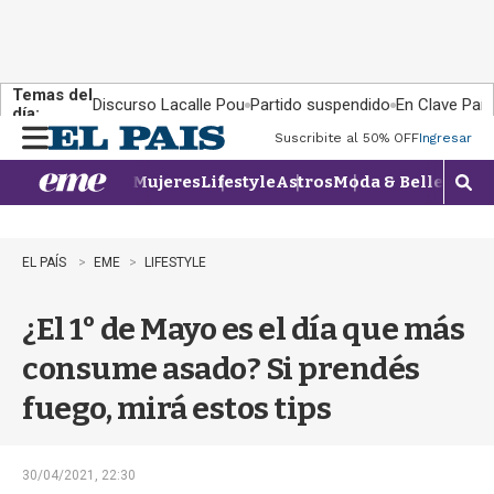
Temas del
Discurso Lacalle Pou
Partido suspendido
En Clave País
día:
Suscribite al 50% OFF
Ingresar
M
e
Mujeres
Lifestyle
Astros
Moda & Belleza
Con
n
M
u
o
s
t
EL PAÍS
EME
LIFESTYLE
r
a
¿El 1° de Mayo es el día que más
r
b
consume asado? Si prendés
�
s
fuego, mirá estos tips
q
u
e
d
30/04/2021, 22:30