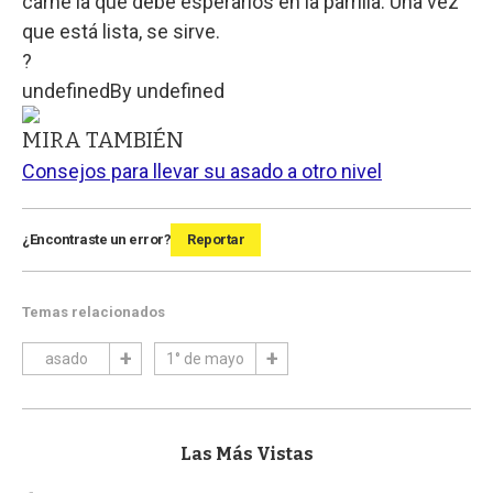
carne la que debe esperarlos en la parrilla. Una vez
que está lista, se sirve.
?
undefined
By
undefined
MIRA TAMBIÉN
Consejos para llevar su asado a otro nivel
¿Encontraste un error?
Reportar
Temas relacionados
asado
1° de mayo
Las Más Vistas