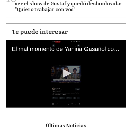
ver el show de Gustaf y quedó deslumbrada:
"Quiero trabajar con vos"
Te puede interesar
El mal momento de Yanina Gasañol con un hincha argentino en "Subrayado"
0
s
e
c
Últimas Noticias
o