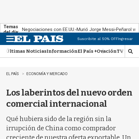
Temas
Negociaciones con EE.UU.
Murió Jorge Messi
Peñarol vs
del día:
Suscribite al 50% OFF
Ingresar
M
e
Últimas Noticias
Información
El País +
Ovación
TV Show
n
M
u
o
s
t
EL PAÍS
ECONOMÍA Y MERCADO
r
a
Los laberintos del nuevo orden
r
b
comercial internacional
�
s
q
Qué hubiera sido de la región sin la
u
irrupción de China como comprador
e
d
creciente de nuestra oferta exportable. Un