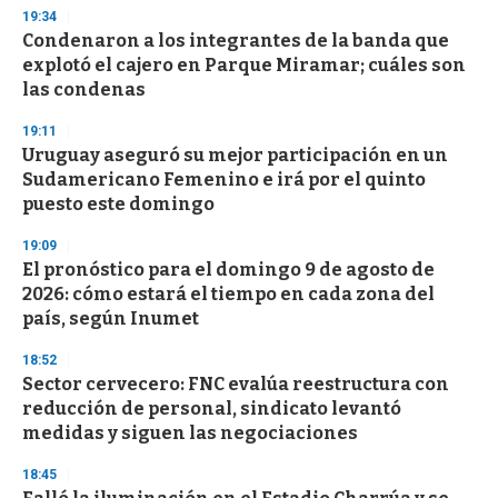
n
19:34
d
Condenaron a los integrantes de la banda que
s
o
explotó el cajero en Parque Miramar; cuáles son
f
las condenas
3
3
s
19:11
e
Uruguay aseguró su mejor participación en un
c
Sudamericano Femenino e irá por el quinto
o
n
puesto este domingo
d
s
19:09
El pronóstico para el domingo 9 de agosto de
2026: cómo estará el tiempo en cada zona del
país, según Inumet
18:52
Sector cervecero: FNC evalúa reestructura con
reducción de personal, sindicato levantó
medidas y siguen las negociaciones
18:45