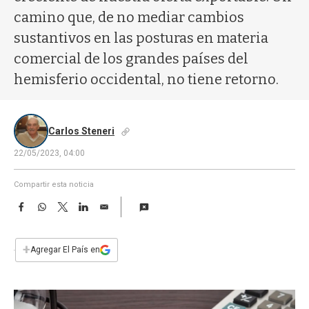
a
camino que, de no mediar cambios
sustantivos en las posturas en materia
comercial de los grandes países del
hemisferio occidental, no tiene retorno.
Carlos Steneri
22/05/2023, 04:00
Compartir esta noticia
F
W
T
L
E
a
h
w
i
m
c
a
i
n
a
e
t
t
k
i
+
Agregar El País en
b
s
t
e
l
o
A
e
d
o
p
r
I
k
p
n