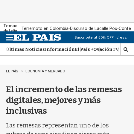
Temas
Terremoto en Colombia
Discurso de Lacalle Pou
Confere
del día:
Suscribite al 50% OFF
Ingresar
M
e
Últimas Noticias
Información
El País +
Ovación
TV Show
n
M
u
o
s
t
EL PAÍS
ECONOMÍA Y MERCADO
r
a
El incremento de las remesas
r
b
digitales, mejores y más
�
s
inclusivas
q
u
e
Las remesas representan uno de los
d