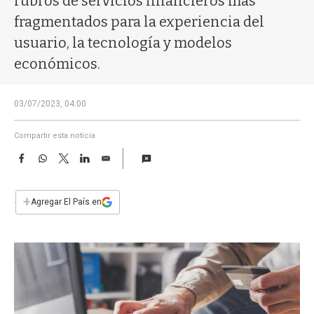
rubros de servicios financieros más
a
fragmentados para la experiencia del
usuario, la tecnología y modelos
económicos.
03/07/2023, 04:00
Compartir esta noticia
F
W
T
L
E
a
h
w
i
m
c
a
i
n
a
e
t
t
k
i
+
Agregar El País en
b
s
t
e
l
o
A
e
d
o
p
r
I
k
p
n