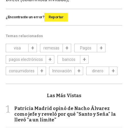
¿Encontraste un error?
Reportar
Temas relacionados
visa
remesas
Pagos
pagos electrónicos
bancos
consumidores
Innovación
dinero
Las Más Vistas
1
Patricia Madrid opinó de Nacho Álvarez
como jefe y reveló por qué "Santo y Seña" la
llevó "a un límite"