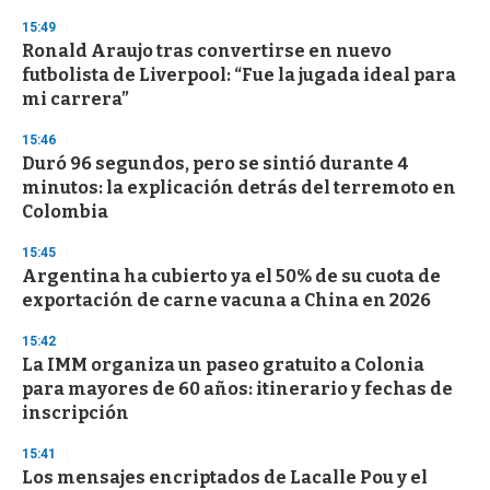
3
s
15:49
e
Ronald Araujo tras convertirse en nuevo
c
futbolista de Liverpool: “Fue la jugada ideal para
o
n
mi carrera”
d
s
15:46
Duró 96 segundos, pero se sintió durante 4
minutos: la explicación detrás del terremoto en
Colombia
15:45
Argentina ha cubierto ya el 50% de su cuota de
exportación de carne vacuna a China en 2026
15:42
La IMM organiza un paseo gratuito a Colonia
para mayores de 60 años: itinerario y fechas de
inscripción
15:41
Los mensajes encriptados de Lacalle Pou y el