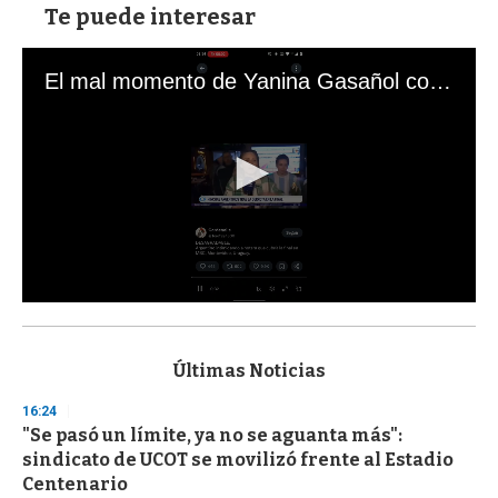
Te puede interesar
El mal momento de Yanina Gasañol con un hincha argentino en "Subrayado"
0
s
e
c
Últimas Noticias
o
n
16:24
d
"Se pasó un límite, ya no se aguanta más":
s
o
sindicato de UCOT se movilizó frente al Estadio
f
Centenario
3