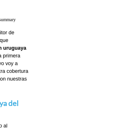
itor de
 que
n uruguaya
a primera
yo voy a
tra cobertura
con nuestras
aya del
o al