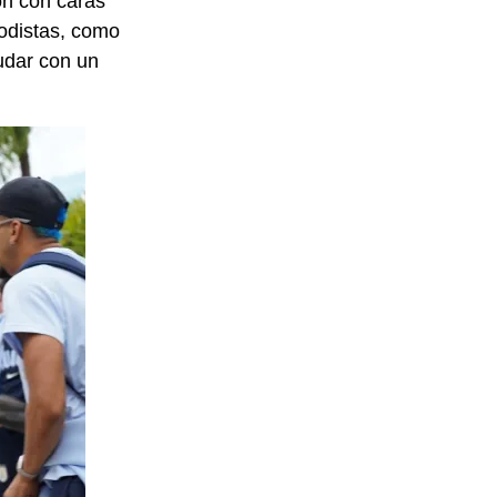
on con caras
iodistas, como
ludar con un