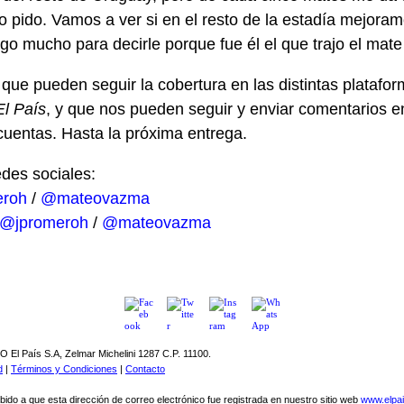
o pido. Vamos a ver si en el resto de la estadía mejora
go mucho para decirle porque fue él el que trajo el mate 
ue pueden seguir la cobertura en las distintas platafo
El País
, y que nos pueden seguir y enviar comentarios e
cuentas. Hasta la próxima entrega.
des sociales:
eroh
/
@mateovazma
@jpromeroh
/
@mateovazma
El País S.A, Zelmar Michelini 1287 C.P. 11100.
d
|
Términos y Condiciones
|
Contacto
bido a que esta dirección de correo electrónico fue registrada en nuestro sitio web
www.elpa