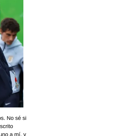
s. No sé si
scrito
uno a mí, y