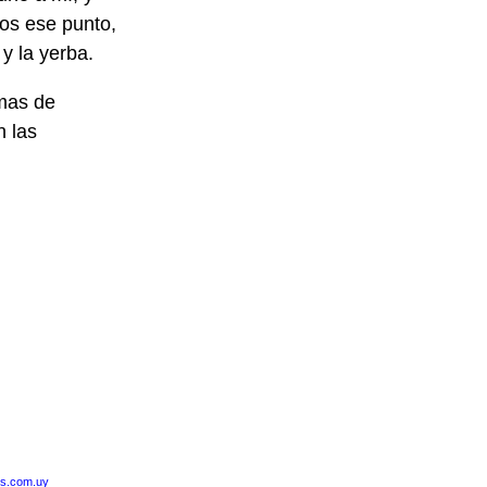
mos ese punto,
y la yerba.
rmas de
n las
is.com.uy