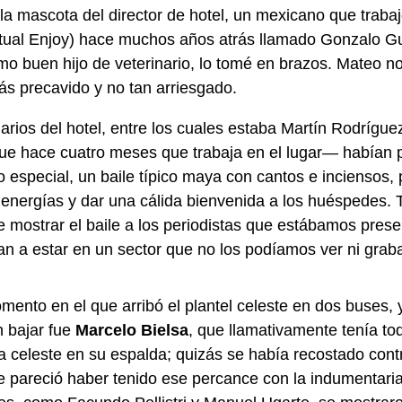
la mascota del director de hotel, un mexicano que trabaj
tual Enjoy) hace muchos años atrás llamado Gonzalo 
mo buen hijo de veterinario, lo tomé en brazos. Mateo n
ás precavido y no tan arriesgado.
arios del hotel, entre los cuales estaba Martín Rodrígu
que hace cuatro meses que trabaja en el lugar— habían 
o especial, un baile típico maya con cantos e inciensos, 
energías y dar una cálida bienvenida a los huéspedes. T
e mostrar el baile a los periodistas que estábamos pres
n a estar en un sector que no los podíamos ver ni graba
mento en el que arribó el plantel celeste en dos buses, 
n bajar fue
Marcelo Bielsa
, que llamativamente tenía t
a celeste en su espalda; quizás se había recostado cont
ue pareció haber tenido ese percance con la indumentar