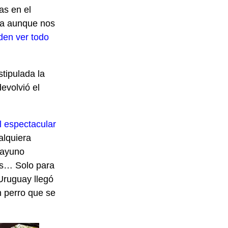
as en el
ra aunque nos
den ver todo
tipulada la
evolvió el
l espectacular
alquiera
sayuno
es… Solo para
Uruguay llegó
 perro que se