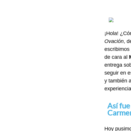
¡Hola! ¿Có
Ovación
, d
escribimos
de cara al
entrega sob
seguir en e
y también 
experiencia
Así fue
Carme
Hoy pusimos