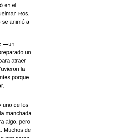
ó en el
Guelman Ros.
o se animó a
ez —un
preparado un
para atraer
uvieron la
entes porque
r.
y uno de los
oda manchada
ra algo, pero
ia. Muchos de