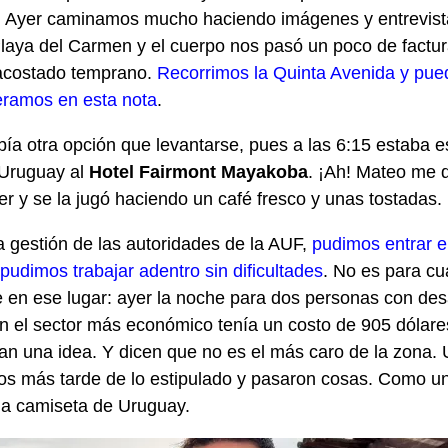
. Ayer caminamos mucho haciendo imágenes y entrevist
Playa del Carmen y el cuerpo nos pasó un poco de factu
acostado temprano.
Recorrimos la Quinta Avenida y pue
eramos en esta nota
.
ía otra opción que levantarse, pues a las 6:15 estaba es
 Uruguay al
Hotel Fairmont Mayakoba
. ¡Ah! Mateo me d
er y se la jugó haciendo un café fresco y unas tostadas.
a gestión de las autoridades de la AUF,
pudimos entrar e
pudimos trabajar adentro sin dificultades
. No es para cu
 en ese lugar: ayer la noche para dos personas con de
 en el sector más económico tenía un costo de 905 dólar
n una idea. Y dicen que no es el más caro de la zona. 
os más tarde de lo estipulado y pasaron cosas. Como un
la camiseta de Uruguay.