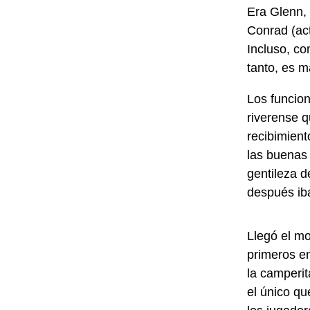
Era Glenn, 
Conrad (ac
Incluso, co
tanto, es m
Los funcion
riverense 
recibimient
las buenas 
gentileza d
después iba
Llegó el mo
primeros e
la camperit
el único q