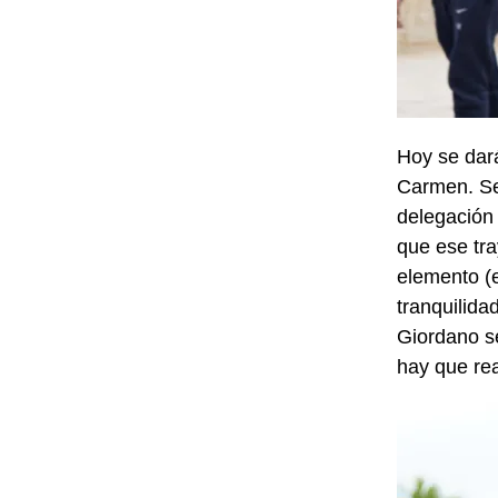
Hoy se dará
Carmen. Se 
delegación 
que ese tra
elemento (e
tranquilida
Giordano se
hay que re