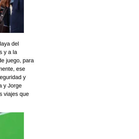
laya del
 y a la
de juego, para
mente, ese
seguridad y
a y Jorge
s viajes que