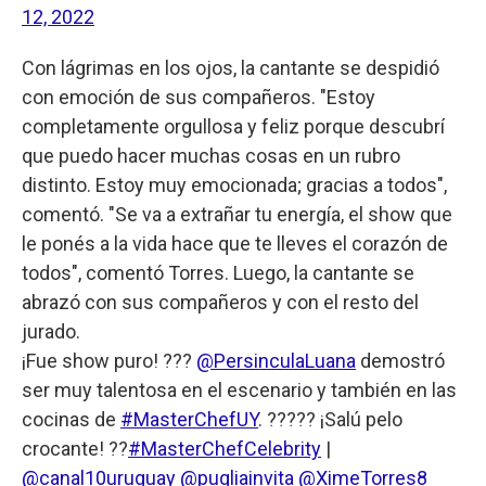
12, 2022
Con lágrimas en los ojos, la cantante se despidió
con emoción de sus compañeros. "Estoy
completamente orgullosa y feliz porque descubrí
que puedo hacer muchas cosas en un rubro
distinto. Estoy muy emocionada; gracias a todos",
comentó. "Se va a extrañar tu energía, el show que
le ponés a la vida hace que te lleves el corazón de
todos", comentó Torres. Luego, la cantante se
abrazó con sus compañeros y con el resto del
jurado.
¡Fue show puro! ???
@PersinculaLuana
demostró
ser muy talentosa en el escenario y también en las
cocinas de
#MasterChefUY
. ????? ¡Salú pelo
crocante! ??
#MasterChefCelebrity
|
@canal10uruguay
@pugliainvita
@XimeTorres8