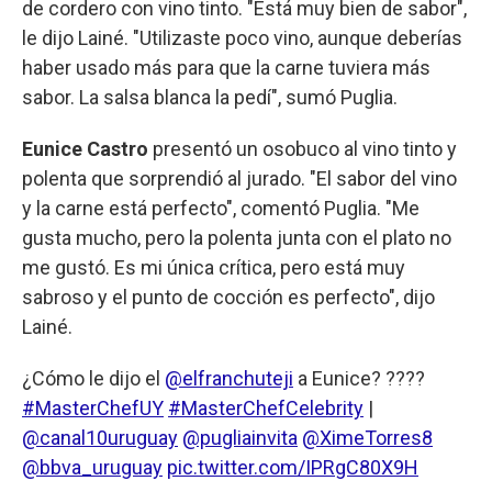
de cordero con vino tinto. "Está muy bien de sabor",
le dijo Lainé. "Utilizaste poco vino, aunque deberías
haber usado más para que la carne tuviera más
sabor. La salsa blanca la pedí", sumó Puglia.
Eunice Castro
presentó un osobuco al vino tinto y
polenta que sorprendió al jurado. "El sabor del vino
y la carne está perfecto", comentó Puglia. "Me
gusta mucho, pero la polenta junta con el plato no
me gustó. Es mi única crítica, pero está muy
sabroso y el punto de cocción es perfecto", dijo
Lainé.
¿Cómo le dijo el
@elfranchuteji
a Eunice? ????
#MasterChefUY
#MasterChefCelebrity
|
@canal10uruguay
@pugliainvita
@XimeTorres8
@bbva_uruguay
pic.twitter.com/IPRgC80X9H