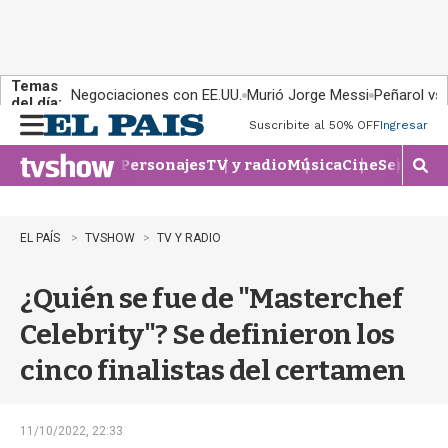
Temas
Negociaciones con EE.UU.
Murió Jorge Messi
Peñarol vs
del día:
Suscribite al 50% OFF
Ingresar
M
e
Personajes
TV y radio
Música
Cine
Series
Te
n
M
u
o
s
t
EL PAÍS
TVSHOW
TV Y RADIO
r
a
¿Quién se fue de "Masterchef
r
b
Celebrity"? Se definieron los
�
s
cinco finalistas del certamen
q
u
e
d
11/10/2022, 22:33