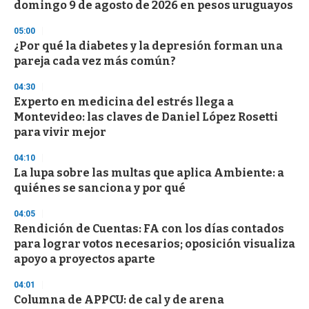
domingo 9 de agosto de 2026 en pesos uruguayos
o
n
d
05:00
s
¿Por qué la diabetes y la depresión forman una
pareja cada vez más común?
04:30
Experto en medicina del estrés llega a
Montevideo: las claves de Daniel López Rosetti
para vivir mejor
04:10
La lupa sobre las multas que aplica Ambiente: a
quiénes se sanciona y por qué
04:05
Rendición de Cuentas: FA con los días contados
para lograr votos necesarios; oposición visualiza
apoyo a proyectos aparte
04:01
Columna de APPCU: de cal y de arena