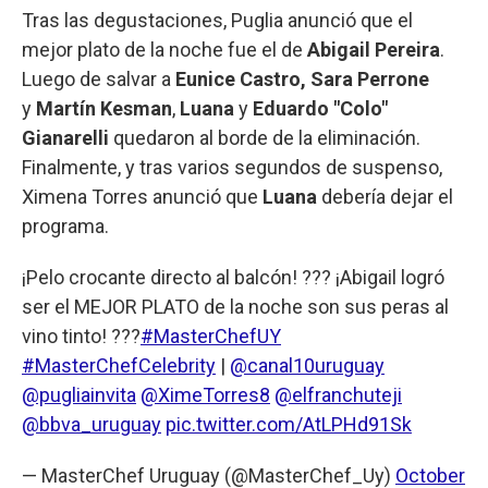
Tras las degustaciones, Puglia anunció que el
mejor plato de la noche fue el de
Abigail Pereira
.
Luego de salvar a
Eunice Castro, Sara Perrone
y
Martín Kesman
,
Luana
y
Eduardo "Colo"
Gianarelli
quedaron al borde de la eliminación.
Finalmente, y tras varios segundos de suspenso,
Ximena Torres anunció que
Luana
debería dejar el
programa.
¡Pelo crocante directo al balcón! ??? ¡Abigail logró
ser el MEJOR PLATO de la noche son sus peras al
vino tinto! ???
#MasterChefUY
#MasterChefCelebrity
|
@canal10uruguay
@pugliainvita
@XimeTorres8
@elfranchuteji
@bbva_uruguay
pic.twitter.com/AtLPHd91Sk
— MasterChef Uruguay (@MasterChef_Uy)
October