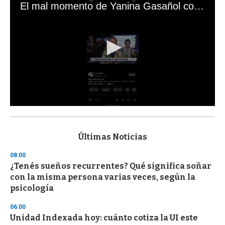
El mal momento de Yanina Gasañol con un hincha argentino en "Subrayado"
0
s
e
c
Últimas Noticias
o
n
08:00
d
¿Tenés sueños recurrentes? Qué significa soñar
s
o
con la misma persona varias veces, según la
f
psicología
3
3
s
06:00
e
Unidad Indexada hoy: cuánto cotiza la UI este
c