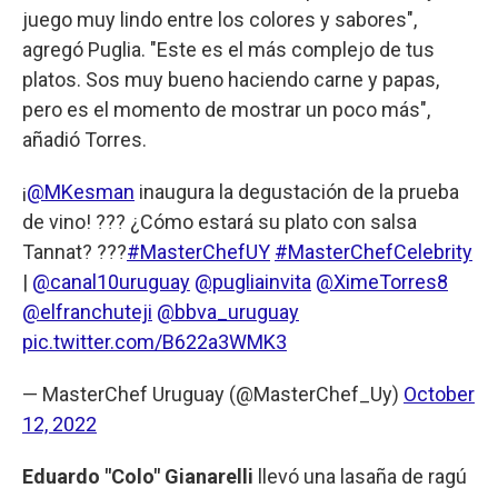
juego muy lindo entre los colores y sabores",
agregó Puglia. "Este es el más complejo de tus
platos. Sos muy bueno haciendo carne y papas,
pero es el momento de mostrar un poco más",
añadió Torres.
¡
@MKesman
inaugura la degustación de la prueba
de vino! ??? ¿Cómo estará su plato con salsa
Tannat? ???
#MasterChefUY
#MasterChefCelebrity
|
@canal10uruguay
@pugliainvita
@XimeTorres8
@elfranchuteji
@bbva_uruguay
pic.twitter.com/B622a3WMK3
— MasterChef Uruguay (@MasterChef_Uy)
October
12, 2022
Eduardo "Colo" Gianarelli
llevó una lasaña de ragú