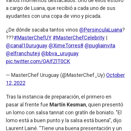
varios momentos destacados. Uno de ellos estuvo
a cargo de Luana, que recibió a cada uno de sus
ayudantes con una copa de vino y picada.
¿De dónde sacaba tantos vinos
@PersinculaLuana
?
???
#MasterChefUY
#MasterChefCelebrity
|
@canal10uruguay
@XimeTorres8
@pugliainvita
@elfranchuteji
@bbva_uruguay
pic.twitter.com/QAIfZlT0CK
— MasterChef Uruguay (@MasterChef_Uy)
October
12, 2022
Tras la instancia de preparación, el primero en
pasar al frente fue
Martín Kesman
, quien presentó
un lomo con salsa tannat con gratín de boniato. "El
lomo está a buen punto y la salsa está buena", dijo
Laurent Lainé. "Tiene una buena presentación y un