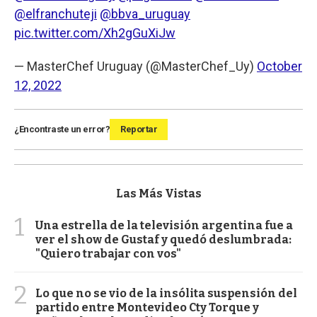
@elfranchuteji
@bbva_uruguay
pic.twitter.com/Xh2gGuXiJw
— MasterChef Uruguay (@MasterChef_Uy)
October
12, 2022
¿Encontraste un error?
Reportar
Las Más Vistas
1
Una estrella de la televisión argentina fue a
ver el show de Gustaf y quedó deslumbrada:
"Quiero trabajar con vos"
2
Lo que no se vio de la insólita suspensión del
partido entre Montevideo Cty Torque y