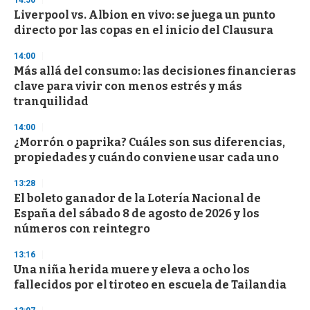
14:50
e
Liverpool vs. Albion en vivo: se juega un punto
c
directo por las copas en el inicio del Clausura
o
n
d
14:00
s
Más allá del consumo: las decisiones financieras
clave para vivir con menos estrés y más
tranquilidad
14:00
¿Morrón o paprika? Cuáles son sus diferencias,
propiedades y cuándo conviene usar cada uno
13:28
El boleto ganador de la Lotería Nacional de
España del sábado 8 de agosto de 2026 y los
números con reintegro
13:16
Una niña herida muere y eleva a ocho los
fallecidos por el tiroteo en escuela de Tailandia