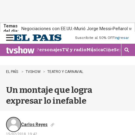
Temas
Negociaciones con EE.UU.
Murió Jorge Messi
Peñarol vs
del día:
Suscribite al 50% OFF
Ingresar
M
e
Personajes
TV y radio
Música
Cine
Series
Te
n
M
u
o
s
t
EL PAÍS
TVSHOW
TEATRO Y CARNAVAL
r
a
Un montaje que logra
r
b
expresar lo inefable
�
s
q
u
e
Carlos Reyes
d
15/02/2018, 19:42