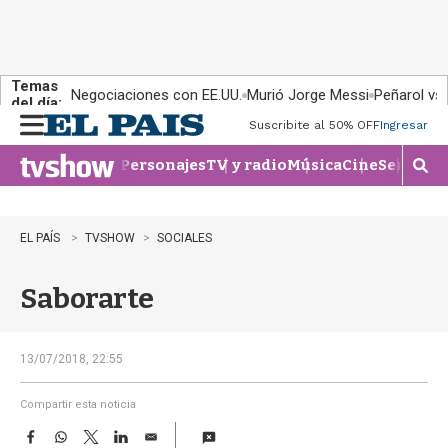
Temas
Negociaciones con EE.UU.
Murió Jorge Messi
Peñarol vs
del día:
Suscribite al 50% OFF
Ingresar
M
e
Personajes
TV y radio
Música
Cine
Series
Te
n
M
u
o
s
t
EL PAÍS
TVSHOW
SOCIALES
r
a
Saborarte
r
b
�
s
13/07/2018, 22:55
q
u
Compartir esta noticia
e
F
W
T
L
E
d