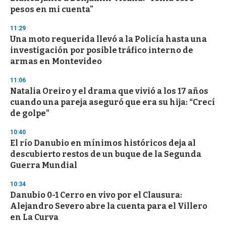
f
pesos en mi cuenta"
3
3
s
11:29
e
Una moto requerida llevó a la Policía hasta una
c
investigación por posible tráfico interno de
o
n
armas en Montevideo
d
s
11:06
Natalia Oreiro y el drama que vivió a los 17 años
cuando una pareja aseguró que era su hija: “Crecí
de golpe”
10:40
El río Danubio en mínimos históricos deja al
descubierto restos de un buque de la Segunda
Guerra Mundial
10:34
Danubio 0-1 Cerro en vivo por el Clausura:
Alejandro Severo abre la cuenta para el Villero
en La Curva