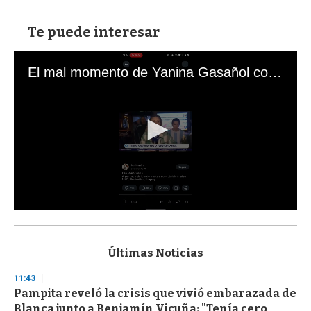
Te puede interesar
El mal momento de Yanina Gasañol con un hincha argentino en "Subrayado"
0
s
e
c
Últimas Noticias
o
n
11:43
d
Pampita reveló la crisis que vivió embarazada de
s
o
Blanca junto a Benjamín Vicuña: "Tenía cero