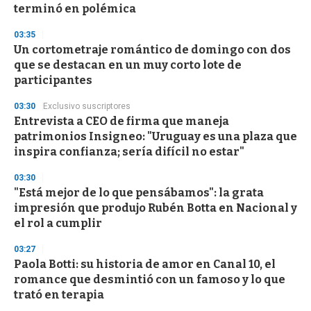
n
terminó en polémica
d
s
03:35
Un cortometraje romántico de domingo con dos
que se destacan en un muy corto lote de
participantes
03:30
Exclusivo suscriptores
Entrevista a CEO de firma que maneja
patrimonios Insigneo: "Uruguay es una plaza que
inspira confianza; sería difícil no estar"
03:30
"Está mejor de lo que pensábamos": la grata
impresión que produjo Rubén Botta en Nacional y
el rol a cumplir
03:27
Paola Botti: su historia de amor en Canal 10, el
romance que desmintió con un famoso y lo que
trató en terapia