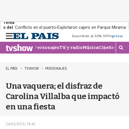
Tema
s del
Conflicto en el puerto
Explotaron cajero en Parque Miramar
día:
Suscribite al 50% OFF
Ingresar
M
e
Personajes
TV y radio
Música
Cine
Series
Te
n
M
u
o
s
t
EL PAÍS
TVSHOW
PERSONAJES
r
a
Una vaquera; el disfraz de
r
b
Carolina Villalba que impactó
�
s
en una fiesta
q
u
e
d
24/02/2015, 18:42