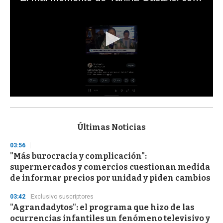
0
s
e
c
Últimas Noticias
o
n
03:56
d
"Más burocracia y complicación":
s
o
supermercados y comercios cuestionan medida
f
de informar precios por unidad y piden cambios
3
3
s
03:42
Exclusivo suscriptores
e
"Agrandadytos": el programa que hizo de las
c
ocurrencias infantiles un fenómeno televisivo y
o