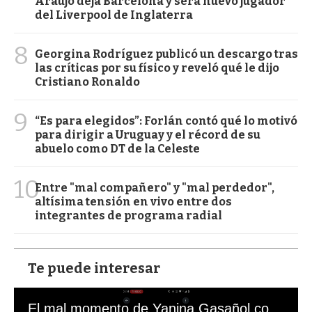
Araujo deja Barcelona y será nuevo jugador
del Liverpool de Inglaterra
8
Georgina Rodríguez publicó un descargo tras
las críticas por su físico y reveló qué le dijo
Cristiano Ronaldo
9
“Es para elegidos”: Forlán contó qué lo motivó
para dirigir a Uruguay y el récord de su
abuelo como DT de la Celeste
10
Entre "mal compañero" y "mal perdedor",
altísima tensión en vivo entre dos
integrantes de programa radial
Te puede interesar
El mal momento de Yanina Gasañol con un hincha argentino en "Subrayado"