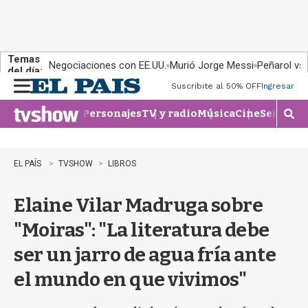
Temas
Negociaciones con EE.UU.
Murió Jorge Messi
Peñarol vs
del día:
Suscribite al 50% OFF
Ingresar
M
e
Personajes
TV y radio
Música
Cine
Series
Te
n
M
u
o
s
t
EL PAÍS
TVSHOW
LIBROS
r
a
Elaine Vilar Madruga sobre
r
b
"Moiras": "La literatura debe
�
s
ser un jarro de agua fría ante
q
u
el mundo en que vivimos"
e
d