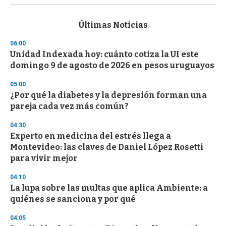
s
e
c
Últimas Noticias
o
n
06:00
d
Unidad Indexada hoy: cuánto cotiza la UI este
s
o
domingo 9 de agosto de 2026 en pesos uruguayos
f
3
05:00
3
s
¿Por qué la diabetes y la depresión forman una
e
pareja cada vez más común?
c
o
04:30
n
d
Experto en medicina del estrés llega a
s
Montevideo: las claves de Daniel López Rosetti
para vivir mejor
04:10
La lupa sobre las multas que aplica Ambiente: a
quiénes se sanciona y por qué
04:05