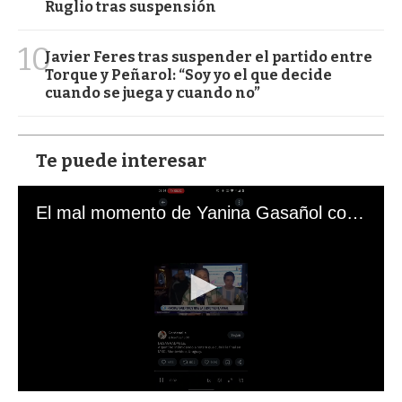
Ruglio tras suspensión
10
Javier Feres tras suspender el partido entre
Torque y Peñarol: “Soy yo el que decide
cuando se juega y cuando no”
Te puede interesar
El mal momento de Yanina Gasañol con un hincha argentino en "Subrayado"
0