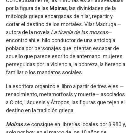
Conceptualmente, las historias están atravesadas
por la figura de las
Moiras
, las divinidades de la
mitología griega encargadas de hilar, repartir y
cortar el destino de los mortales. Vilar Madruga —
autora de la novela
La tiranía de las moscas
—
encontró ahí el hilo conductor de una antología
poblada por personajes que intentan escapar de
aquello que parece escrito de antemano: mujeres
perseguidas por la violencia, la pobreza, la herencia
familiar o los mandatos sociales.
La escritora organizó el libro a partir de tres ejes —
renacimiento, metamorfosis y muerte— asociados
a Cloto, Láquesis y Átropos, las figuras que tejen el
destino en la tradición griega.
Moiras
se consigue en librerías locales por $ 980 y,
solo por hoy, en el marco de los 10 años de