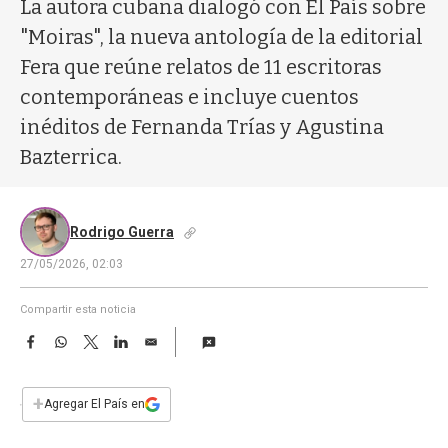
a
La autora cubana dialogó con El País sobre
"Moiras", la nueva antología de la editorial
Fera que reúne relatos de 11 escritoras
contemporáneas e incluye cuentos
inéditos de Fernanda Trías y Agustina
Bazterrica.
Rodrigo Guerra
27/05/2026, 02:03
Compartir esta noticia
F
W
T
L
E
a
h
w
i
m
c
a
i
n
a
e
t
t
k
i
+
Agregar El País en
b
s
t
e
l
o
A
e
d