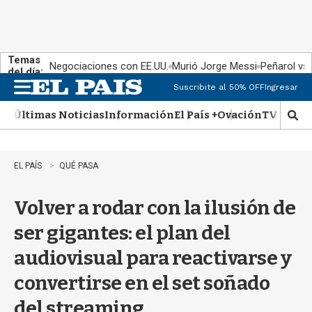
Temas
Negociaciones con EE.UU.
Murió Jorge Messi
Peñarol vs
del día:
Suscribite al 50% OFF
Ingresar
M
e
Últimas Noticias
Información
El País +
Ovación
TV Show
n
M
u
o
s
t
EL PAÍS
QUÉ PASA
r
a
Volver a rodar con la ilusión de
r
b
ser gigantes: el plan del
�
s
audiovisual para reactivarse y
q
u
convertirse en el set soñado
e
d
del streaming