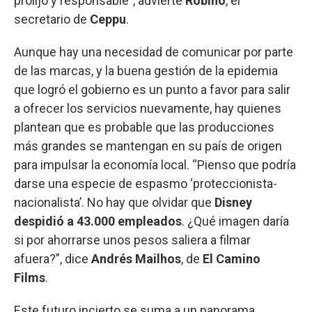
prolijo y responsable”, advierte
Robino
, el
secretario de
Ceppu
.
Aunque hay una necesidad de comunicar por parte
de las marcas, y la buena gestión de la epidemia
que logró el gobierno es un punto a favor para salir
a ofrecer los servicios nuevamente, hay quienes
plantean que es probable que las producciones
más grandes se mantengan en su país de origen
para impulsar la economía local. “Pienso que podría
darse una especie de espasmo ‘proteccionista-
nacionalista’. No hay que olvidar que
Disney
despidió a 43.000 empleados
. ¿Qué imagen daría
si por ahorrarse unos pesos saliera a filmar
afuera?”, dice
Andrés Mailhos
, de
El Camino
Films
.
Este futuro incierto se suma a un panorama