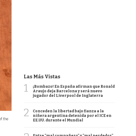
Las Más Vistas
1
¡Bombazo! En España afirman que Ronald
Araujo deja Barcelona y será nuevo
jugador del Liverpool de Inglaterra
2
Conceden la libertad bajo fianza a la
niñera argentina detenida por el ICE en
f the
EE.UU. durante el Mundial
Entre "mal compañero" y "mal perdedor",