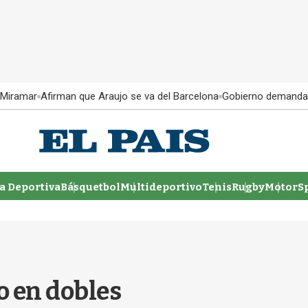
 Miramar
Afirman que Araujo se va del Barcelona
Gobierno demanda
 Deportiva
Básquetbol
Multideportivo
Tenis
Rugby
MotorSp
o en dobles