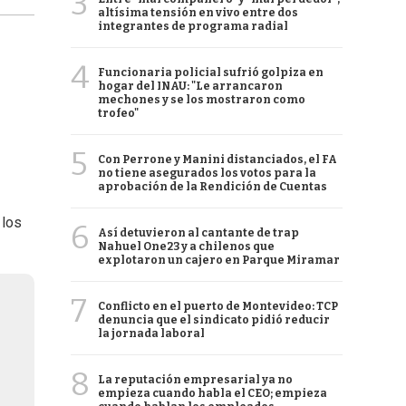
3
altísima tensión en vivo entre dos
integrantes de programa radial
4
Funcionaria policial sufrió golpiza en
hogar del INAU: "Le arrancaron
mechones y se los mostraron como
trofeo"
5
Con Perrone y Manini distanciados, el FA
no tiene asegurados los votos para la
aprobación de la Rendición de Cuentas
 los
6
Así detuvieron al cantante de trap
Nahuel One23 y a chilenos que
explotaron un cajero en Parque Miramar
7
Conflicto en el puerto de Montevideo: TCP
denuncia que el sindicato pidió reducir
la jornada laboral
8
La reputación empresarial ya no
empieza cuando habla el CEO; empieza