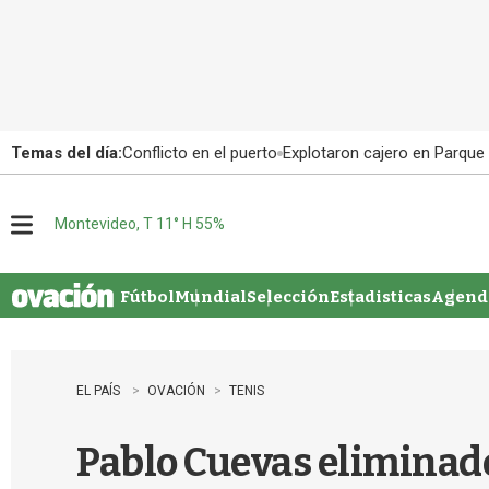
Temas del día:
Conflicto en el puerto
Explotaron cajero en Parque
Montevideo, T 11° H 55%
M
e
n
u
Fútbol
Mundial
Selección
Estadisticas
Agenda
EL PAÍS
OVACIÓN
TENIS
Pablo Cuevas eliminad