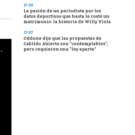
21:24
La pasión de un periodista por los
datos deportivos que hasta le costó un
matrimonio: la historia de Willy Viola
21:07
Oddone dijo que las propuestas de
Cabildo Abierto son "contemplables",
cha argentino en "Subrayado"
pero requieren una "ley aparte"