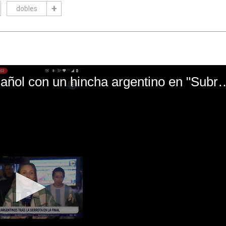
dobles
El mal momento de Yanina Gasañol con un hin