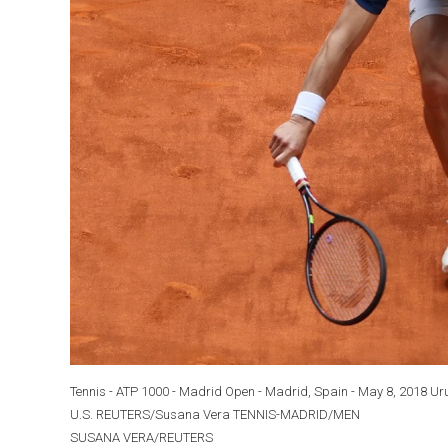
Tennis - ATP 1000 - Madrid Open - Madrid, Spain - May 8, 2018 Uru
U.S. REUTERS/Susana Vera TENNIS-MADRID/MEN
SUSANA VERA/REUTERS