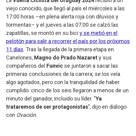
La
Vuelta Ciclista del Uruguay 2024
recibió a un
viejo conocido, que llegó al país el miércoles a las
17:00 horas –en plena alerta roja con diluvios y
tormentas– y el jueves a las 07:00 se calzó las
zapatillas, se montó en su bici
y se metió en el
pelotón para salir a recorrer el país por los próximos
11 días
. Tras la llegada de la primera etapa en
Canelones,
Magno do Prado Nazaret
y sus
compañeros del
Funvic
se juntaron a sacar las
primeras conclusiones de la carrera; se los veía
algo agotados, pero con la tranquilidad de haber
cumplido: cinco de los seis llegaron a menos de un
minuto del ganador, incluido su líder. "
Ya
trataremos de ser protagonistas
", dijo en diálogo
con
Ovación
.