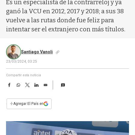
a
Es un especialista de la contrarreloj y ya
ganó la VCU en 2012, 2017 y 2018; a sus 38
vuelve a las rutas donde fue feliz para
intentar ser el extranjero con más títulos.
Santiago Vanoli
23/03/2024, 03:25
Compartir esta noticia
F
W
T
L
E
a
h
w
i
m
c
a
i
n
a
e
t
t
k
i
+
Agregar El País en
b
s
t
e
l
o
A
e
d
o
p
r
I
k
p
n