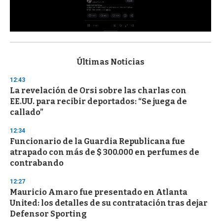
0
s
e
c
Últimas Noticias
o
n
12:43
d
La revelación de Orsi sobre las charlas con
s
o
EE.UU. para recibir deportados: “Se juega de
f
callado”
3
3
s
12:34
e
Funcionario de la Guardia Republicana fue
c
atrapado con más de $ 300.000 en perfumes de
o
n
contrabando
d
s
12:27
Mauricio Amaro fue presentado en Atlanta
United: los detalles de su contratación tras dejar
Defensor Sporting