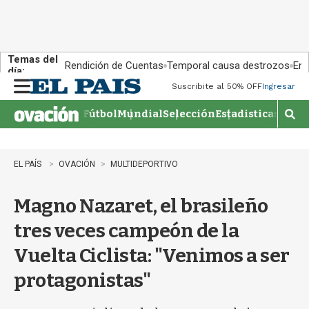
Temas del
Rendición de Cuentas
Temporal causa destrozos
En 
día:
Suscribite al 50% OFF
Ingresar
M
e
Fútbol
Mundial
Selección
Estadisticas
Agen
n
M
u
o
s
t
EL PAÍS
OVACIÓN
MULTIDEPORTIVO
r
a
Magno Nazaret, el brasileño
r
b
tres veces campeón de la
�
s
Vuelta Ciclista: "Venimos a ser
q
u
protagonistas"
e
d