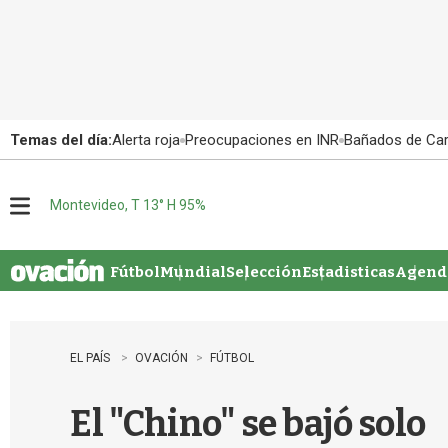
Temas del día:
Alerta roja
Preocupaciones en INR
Bañados de Ca
Montevideo, T 13° H 95%
M
e
n
u
Fútbol
Mundial
Selección
Estadisticas
Agenda
EL PAÍS
OVACIÓN
FÚTBOL
El "Chino" se bajó solo