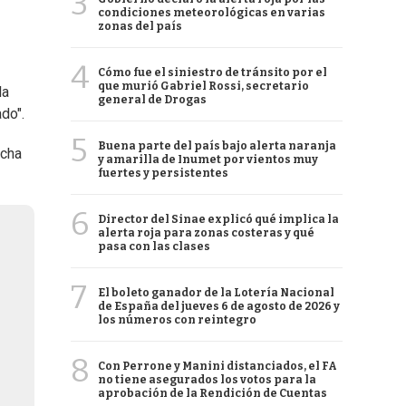
3
condiciones meteorológicas en varias
zonas del país
4
Cómo fue el siniestro de tránsito por el
que murió Gabriel Rossi, secretario
la
general de Drogas
do".
5
Buena parte del país bajo alerta naranja
echa
y amarilla de Inumet por vientos muy
fuertes y persistentes
6
Director del Sinae explicó qué implica la
alerta roja para zonas costeras y qué
pasa con las clases
7
El boleto ganador de la Lotería Nacional
de España del jueves 6 de agosto de 2026 y
los números con reintegro
8
Con Perrone y Manini distanciados, el FA
no tiene asegurados los votos para la
aprobación de la Rendición de Cuentas