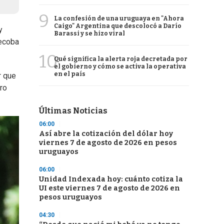
9
La confesión de una uruguaya en "Ahora
Caigo" Argentina que descolocó a Darío
y
Barassi y se hizo viral
Recoba
10
Qué significa la alerta roja decretada por
el gobierno y cómo se activa la operativa
en el país
r que
ro
Últimas Noticias
06:00
Así abre la cotización del dólar hoy
viernes 7 de agosto de 2026 en pesos
uruguayos
06:00
Unidad Indexada hoy: cuánto cotiza la
UI este viernes 7 de agosto de 2026 en
pesos uruguayos
04:30