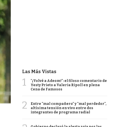
Las Más Vistas
1
"¡Volvé a Adeom!": el filoso comentario de
Yesty Prieto a Valeria Ripoll en plena
Cena de Famosos
2
Entre "mal compañero" y "mal perdedor",
altísima tensión en vivo entre dos
integrantes de programa radial
Gobierno declaró la alerta roja por las