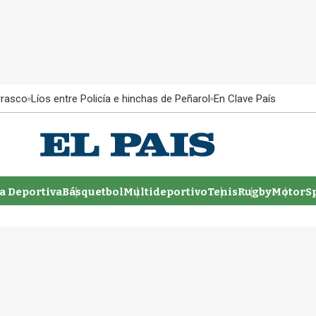
rrasco
Líos entre Policía e hinchas de Peñarol
En Clave País
 Deportiva
Básquetbol
Multideportivo
Tenis
Rugby
MotorSp