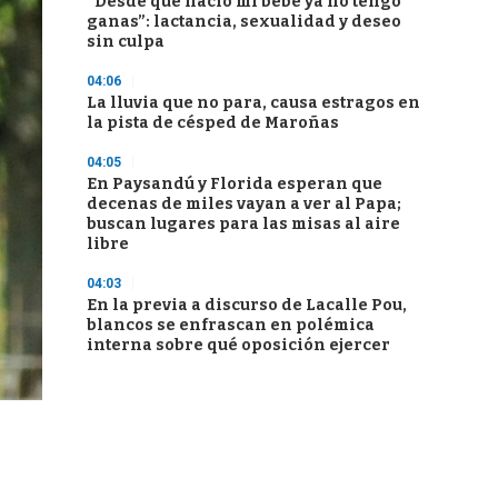
“Desde que nació mi bebé ya no tengo
ganas”: lactancia, sexualidad y deseo
sin culpa
04:06
La lluvia que no para, causa estragos en
la pista de césped de Maroñas
04:05
En Paysandú y Florida esperan que
decenas de miles vayan a ver al Papa;
buscan lugares para las misas al aire
libre
04:03
En la previa a discurso de Lacalle Pou,
blancos se enfrascan en polémica
interna sobre qué oposición ejercer