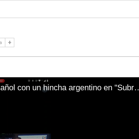
a
El mal momento de Yanina Gasañol con un hin