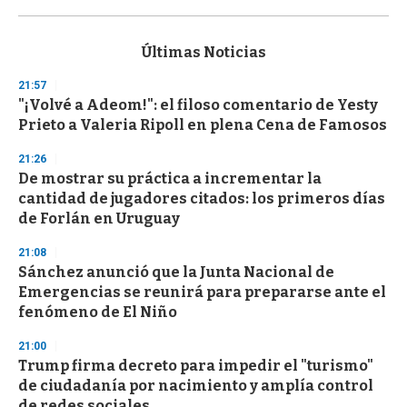
0
s
e
c
Últimas Noticias
o
n
21:57
d
"¡Volvé a Adeom!": el filoso comentario de Yesty
s
o
Prieto a Valeria Ripoll en plena Cena de Famosos
f
3
21:26
3
s
De mostrar su práctica a incrementar la
e
cantidad de jugadores citados: los primeros días
c
de Forlán en Uruguay
o
n
d
21:08
s
Sánchez anunció que la Junta Nacional de
Emergencias se reunirá para prepararse ante el
fenómeno de El Niño
21:00
Trump firma decreto para impedir el "turismo"
de ciudadanía por nacimiento y amplía control
de redes sociales