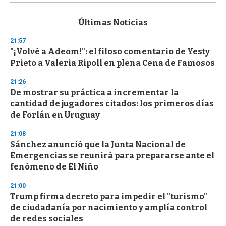
s
e
c
Últimas Noticias
o
n
21:57
d
"¡Volvé a Adeom!": el filoso comentario de Yesty
s
o
Prieto a Valeria Ripoll en plena Cena de Famosos
f
3
21:26
3
s
De mostrar su práctica a incrementar la
e
cantidad de jugadores citados: los primeros días
c
de Forlán en Uruguay
o
n
d
21:08
s
Sánchez anunció que la Junta Nacional de
Emergencias se reunirá para prepararse ante el
fenómeno de El Niño
21:00
Trump firma decreto para impedir el "turismo"
de ciudadanía por nacimiento y amplía control
de redes sociales