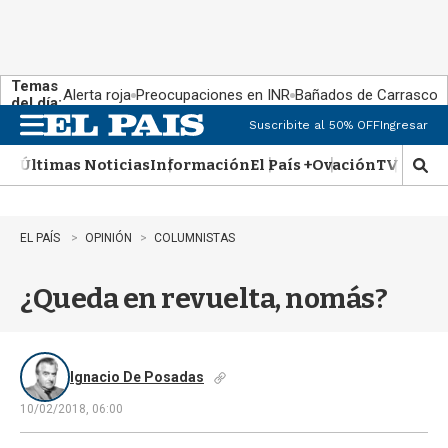
Temas
Alerta roja
Preocupaciones en INR
Bañados de Carrasco
del día:
Suscribite al 50% OFF
Ingresar
M
e
Últimas Noticias
Información
El País +
Ovación
TV Show
n
M
u
o
s
t
EL PAÍS
OPINIÓN
COLUMNISTAS
r
a
¿Queda en revuelta, nomás?
r
b
�
s
q
Ignacio De Posadas
u
10/02/2018, 06:00
e
d