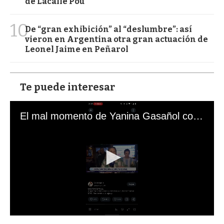
de Lacalle Pou
10
De “gran exhibición” al “deslumbre”: así
vieron en Argentina otra gran actuación de
Leonel Jaime en Peñarol
Te puede interesar
El mal momento de Yanina Gasañol con un hincha argentino en "Subrayado"
0