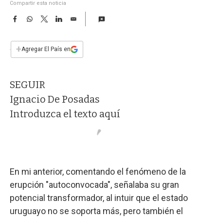
a
Compartir esta noticia
F
W
T
L
E
a
h
w
i
m
c
a
i
n
a
e
t
t
k
i
+
Agregar El País en
b
s
t
e
l
o
A
e
d
o
p
r
I
SEGUIR
k
p
n
Ignacio De Posadas
Introduzca el texto aquí
En mi anterior, comentando el fenómeno de la
erupción "autoconvocada", señalaba su gran
potencial transformador, al intuir que el estado
uruguayo no se soporta más, pero también el