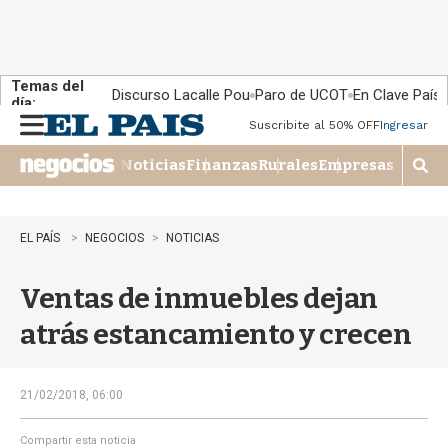
Temas del
Discurso Lacalle Pou
Paro de UCOT
En Clave País
día:
Suscribite al 50% OFF
Ingresar
M
e
Noticias
Finanzas
Rurales
Empresas
n
M
u
o
s
t
EL PAÍS
NEGOCIOS
NOTICIAS
r
a
Ventas de inmuebles dejan
r
b
atrás estancamiento y crecen
�
s
q
u
21/02/2018, 06:00
e
d
Compartir esta noticia