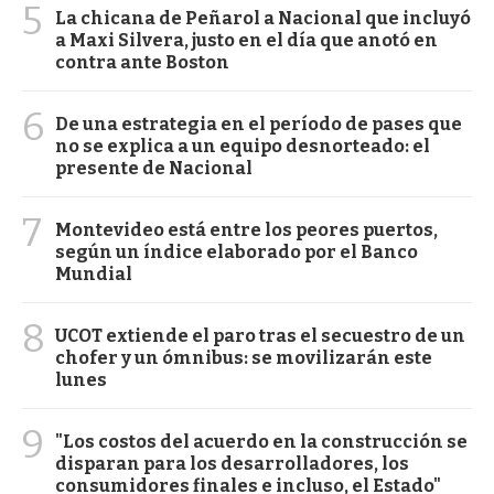
5
La chicana de Peñarol a Nacional que incluyó
a Maxi Silvera, justo en el día que anotó en
contra ante Boston
6
De una estrategia en el período de pases que
no se explica a un equipo desnorteado: el
presente de Nacional
7
Montevideo está entre los peores puertos,
según un índice elaborado por el Banco
Mundial
8
UCOT extiende el paro tras el secuestro de un
chofer y un ómnibus: se movilizarán este
lunes
9
"Los costos del acuerdo en la construcción se
disparan para los desarrolladores, los
consumidores finales e incluso, el Estado"