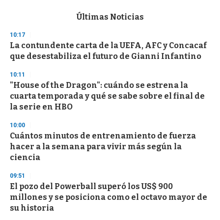
e
c
Últimas Noticias
o
n
10:17
d
La contundente carta de la UEFA, AFC y Concacaf
s
o
que desestabiliza el futuro de Gianni Infantino
f
3
10:11
3
s
"House of the Dragon": cuándo se estrena la
e
cuarta temporada y qué se sabe sobre el final de
c
la serie en HBO
o
n
d
10:00
s
Cuántos minutos de entrenamiento de fuerza
hacer a la semana para vivir más según la
ciencia
09:51
El pozo del Powerball superó los US$ 900
millones y se posiciona como el octavo mayor de
su historia