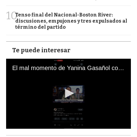
10
Tenso final del Nacional-Boston River:
discusiones, empujones y tres expulsados al
término del partido
Te puede interesar
El mal momento de Yanina Gasañol con un hincha argentino en "Subrayado"
0
s