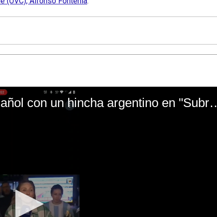
e (UVC), Alfonso Fontenla
.
El mal momento de Yanina Gasañol con un hin