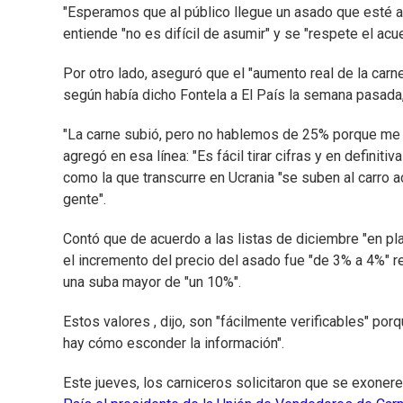
"Esperamos que al público llegue un asado que esté a
entiende "no es difícil de asumir" y se "respete el acu
Por otro lado, aseguró que el "aumento real de la car
según había dicho Fontela a El País la semana pasada
"La carne subió, pero no hablemos de 25% porque me pa
agregó en esa línea: "Es fácil tirar cifras y en definit
como la que transcurre en Ucrania "se suben al carro a
gente".
Contó que de acuerdo a las listas de diciembre "en planc
el incremento del precio del asado fue "de 3% a 4%" re
una suba mayor de "un 10%".
Estos valores , dijo, son "fácilmente verificables" po
hay cómo esconder la información".
Este jueves, los carniceros solicitaron que se exoner