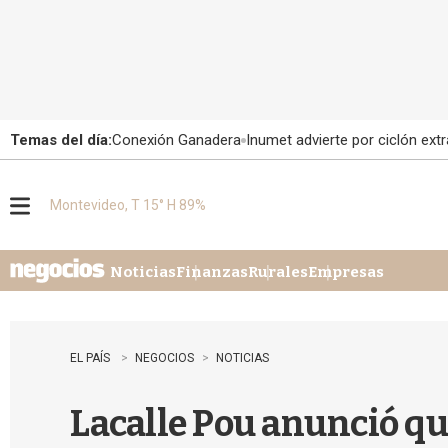
Temas del día:
Conexión Ganadera
Inumet advierte por ciclón extr
Montevideo, T 15° H 89%
M
e
n
u
Noticias
Finanzas
Rurales
Empresas
EL PAÍS
NEGOCIOS
NOTICIAS
Lacalle Pou anunció que