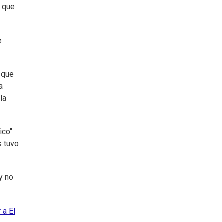
o que
e
 que
a
la
ico"
s tuvo
y no
 a El