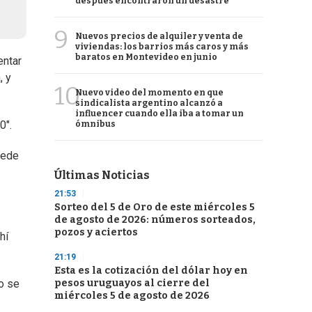
después encontraron un desastre
9
Nuevos precios de alquiler y venta de
viviendas: los barrios más caros y más
baratos en Montevideo en junio
entar
, y
10
Nuevo video del momento en que
sindicalista argentino alcanzó a
influencer cuando ella iba a tomar un
0".
ómnibus
uede
Últimas Noticias
21:53
Sorteo del 5 de Oro de este miércoles 5
de agosto de 2026: números sorteados,
pozos y aciertos
hí
21:19
Esta es la cotización del dólar hoy en
pesos uruguayos al cierre del
o se
miércoles 5 de agosto de 2026