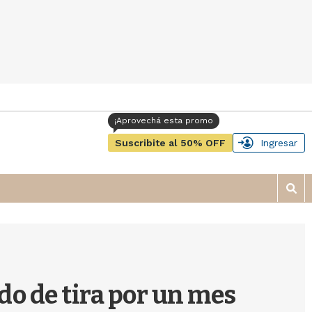
Suscribite al 50% OFF
Ingresar
M
o
s
t
r
a
r
do de tira por un mes
b
�