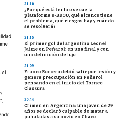
21:16
¿Por qué está lenta o se cae la
plataforma e-BROU, qué alcance tiene
el problema, qué riesgos hay y cuándo
se resolverá?
ilidad
21:15
El primer gol del argentino Leonel
sume
Jaime en Peñarol: en una final y con
una definición de lujo
21:09
Franco Romero debió salir por lesión y
 el
genera preocupación en Peñarol
pensando en el inicio del Torneo
Clausura
e
20:44
".
Crimen en Argentina: una joven de 29
años se declaró culpable de matar a
lando
puñaladas a su novio en Chaco