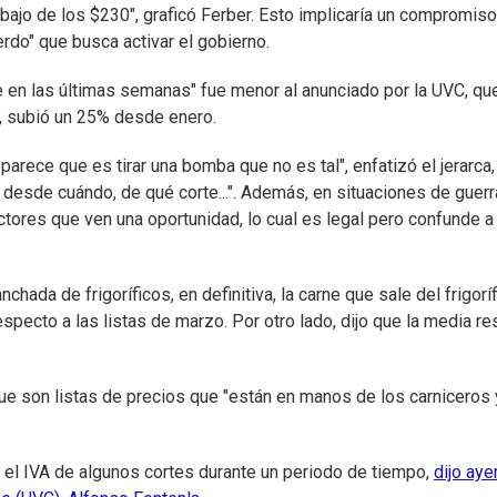
bajo de los $230", graficó Ferber. Esto implicaría un compromis
erdo" que busca activar el gobierno.
ne en las últimas semanas" fue menor al anunciado por la UVC, qu
, subió un 25% desde enero.
rece que es tirar una bomba que no es tal", enfatizó el jerarca,
iva desde cuándo, de qué corte...". Además, en situaciones de guerr
ctores que ven una oportunidad, lo cual es legal pero confunde a 
hada de frigoríficos, en definitiva, la carne que sale del frigoríf
specto a las listas de marzo. Por otro lado, dijo que la media re
rque son listas de precios que "están en manos de los carniceros 
e el IVA de algunos cortes durante un periodo de tiempo,
dijo ayer