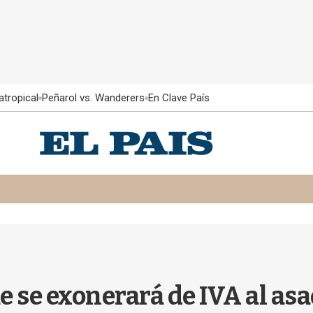
atropical
Peñarol vs. Wanderers
En Clave País
 se exonerará de IVA al asa