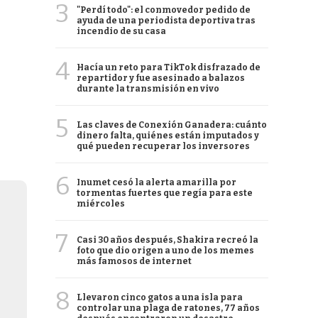
3
"Perdí todo": el conmovedor pedido de
ayuda de una periodista deportiva tras
incendio de su casa
4
Hacía un reto para TikTok disfrazado de
repartidor y fue asesinado a balazos
durante la transmisión en vivo
5
Las claves de Conexión Ganadera: cuánto
dinero falta, quiénes están imputados y
qué pueden recuperar los inversores
6
Inumet cesó la alerta amarilla por
tormentas fuertes que regía para este
miércoles
7
Casi 30 años después, Shakira recreó la
foto que dio origen a uno de los memes
más famosos de internet
8
Llevaron cinco gatos a una isla para
controlar una plaga de ratones, 77 años