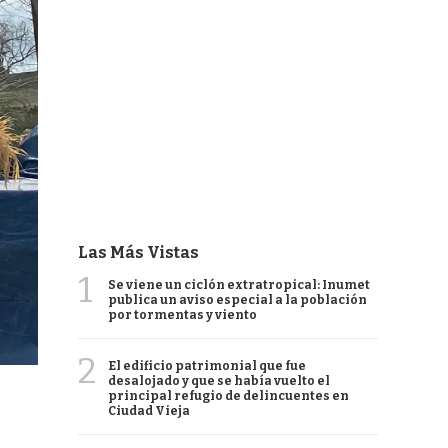
Las Más Vistas
1
Se viene un ciclón extratropical: Inumet
publica un aviso especial a la población
por tormentas y viento
2
El edificio patrimonial que fue
desalojado y que se había vuelto el
principal refugio de delincuentes en
Ciudad Vieja