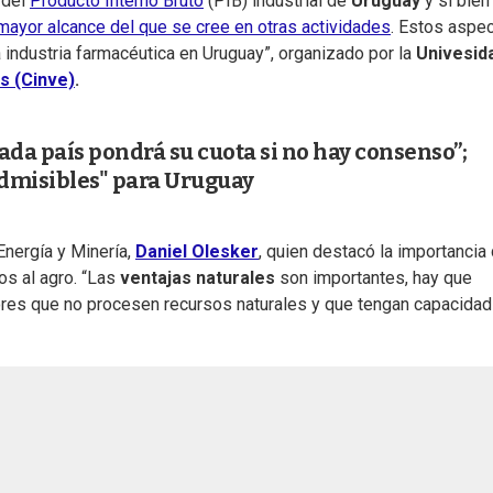
 del
Producto Interno Bruto
(PIB) industrial de
Uruguay
y si bien
mayor alcance del que se cree en otras actividades
. Estos aspe
a industria farmacéutica en Uruguay”, organizado por la
Univesid
s (Cinve)
.
da país pondrá su cuota si no hay consenso”;
admisibles" para Uruguay
Energía y Minería,
Daniel Olesker
, quien destacó la importancia
os al agro. “Las
ventajas naturales
son importantes, hay que
tores que no procesen recursos naturales y que tengan capacidad