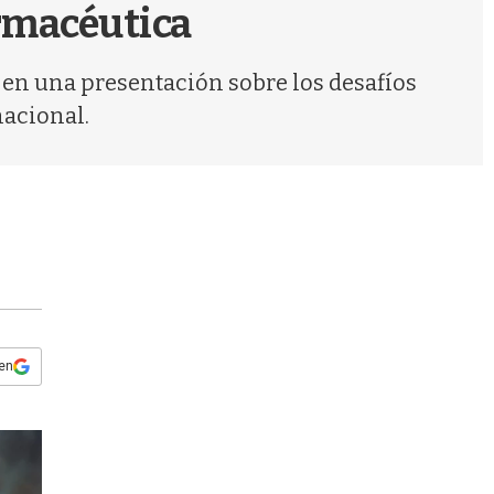
s
rmacéutica
q
u
e
o en una presentación sobre los desafíos
d
nacional.
a
 en