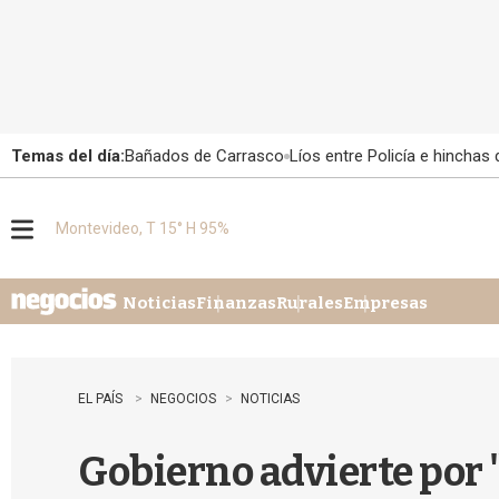
Temas del día:
Bañados de Carrasco
Líos entre Policía e hinchas
Montevideo, T 15° H 95%
M
e
n
u
Noticias
Finanzas
Rurales
Empresas
EL PAÍS
NEGOCIOS
NOTICIAS
Gobierno advierte por 