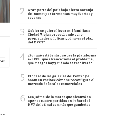
2
Gran parte del país bajo alerta naranja
de Inumet por tormentas muy fuertes y
severas
3
Gobierno quiere llevar mil familias a
Ciudad Vieja aprovechando ocho
propiedades públicas: ¿cómo es el plan
del MVOT?
4
¿Por qué está lenta o se cae la plataforma
e-BROU, qué alcance tiene el problema,
Duración: 46 segundos
:46
qué riesgos hay y cuándo se resolverá?
5
El ocaso de las galerías del Centro y el
boom en Pocitos: cómo se reconfigura el
mercado de locales comerciales
6
Leo Jaime: de la marca que alcanzó en
apenas cuatro partidos en Peñarol al
MVP de la final con más que gambetas