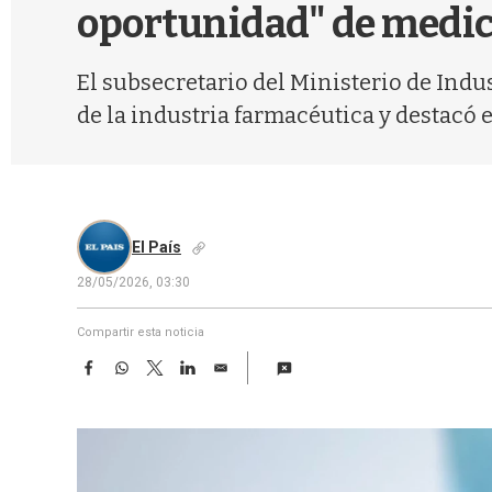
oportunidad" de medic
El subsecretario del Ministerio de Indu
de la industria farmacéutica y destacó e
El País
28/05/2026, 03:30
Compartir esta noticia
F
W
T
L
E
a
h
w
i
m
c
a
i
n
a
e
t
t
k
i
b
s
t
e
l
o
A
e
d