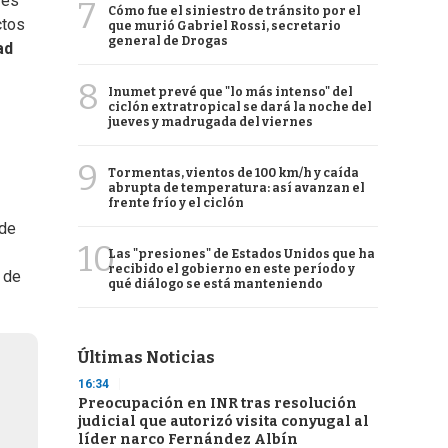
 es
7
Cómo fue el siniestro de tránsito por el
ctos
que murió Gabriel Rossi, secretario
general de Drogas
ad
8
Inumet prevé que "lo más intenso" del
ciclón extratropical se dará la noche del
jueves y madrugada del viernes
9
Tormentas, vientos de 100 km/h y caída
abrupta de temperatura: así avanzan el
frente frío y el ciclón
 de
10
Las "presiones" de Estados Unidos que ha
recibido el gobierno en este período y
 de
qué diálogo se está manteniendo
Últimas Noticias
16:34
Preocupación en INR tras resolución
judicial que autorizó visita conyugal al
líder narco Fernández Albín