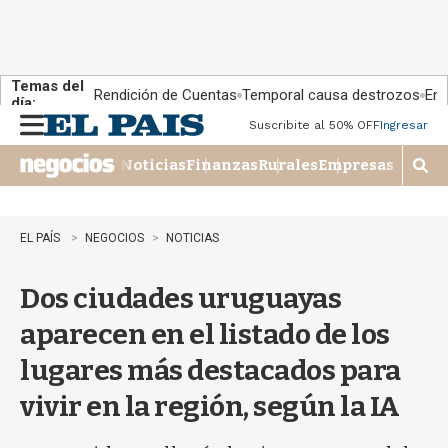
Temas del
Rendición de Cuentas
Temporal causa destrozos
En 
día:
Suscribite al 50% OFF
Ingresar
M
e
Noticias
Finanzas
Rurales
Empresas
n
M
u
o
s
t
EL PAÍS
NEGOCIOS
NOTICIAS
r
a
Dos ciudades uruguayas
r
b
aparecen en el listado de los
�
s
lugares más destacados para
q
u
vivir en la región, según la IA
e
d