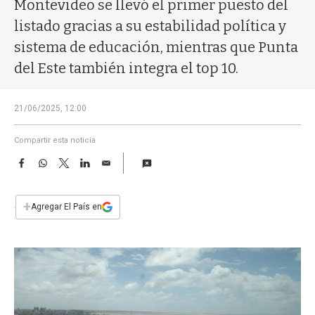
a
Montevideo se llevó el primer puesto del
listado gracias a su estabilidad política y
sistema de educación, mientras que Punta
del Este también integra el top 10.
21/06/2025, 12:00
Compartir esta noticia
F
W
T
L
E
a
h
w
i
m
c
a
i
n
a
e
t
t
k
i
+
Agregar El País en
b
s
t
e
l
o
A
e
d
o
p
r
I
k
p
n