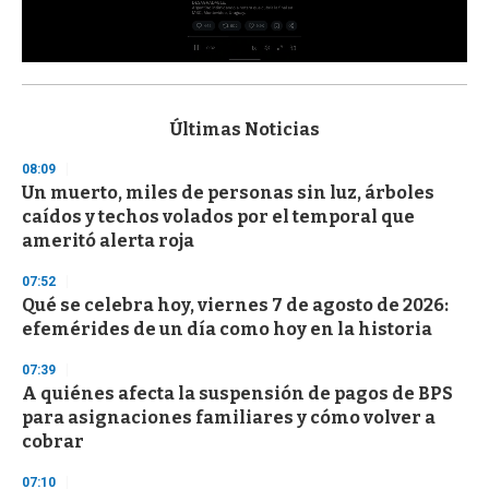
0
s
e
c
Últimas Noticias
o
n
08:09
d
Un muerto, miles de personas sin luz, árboles
s
o
caídos y techos volados por el temporal que
f
ameritó alerta roja
3
3
s
07:52
e
Qué se celebra hoy, viernes 7 de agosto de 2026:
c
efemérides de un día como hoy en la historia
o
n
d
07:39
s
A quiénes afecta la suspensión de pagos de BPS
para asignaciones familiares y cómo volver a
cobrar
07:10