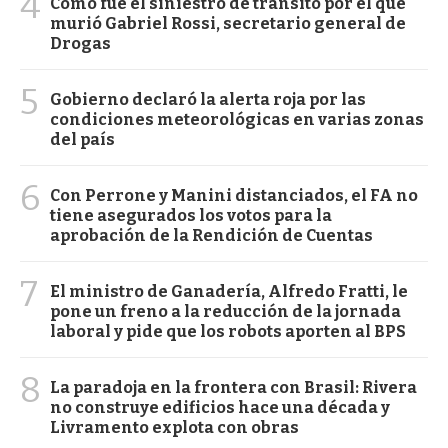
4
Cómo fue el siniestro de tránsito por el que
murió Gabriel Rossi, secretario general de
Drogas
5
Gobierno declaró la alerta roja por las
condiciones meteorológicas en varias zonas
del país
6
Con Perrone y Manini distanciados, el FA no
tiene asegurados los votos para la
aprobación de la Rendición de Cuentas
7
El ministro de Ganadería, Alfredo Fratti, le
pone un freno a la reducción de la jornada
laboral y pide que los robots aporten al BPS
8
La paradoja en la frontera con Brasil: Rivera
no construye edificios hace una década y
Livramento explota con obras