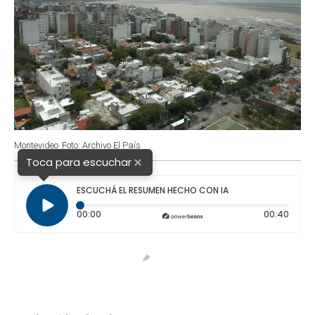
Montevideo
Foto: Archivo El País
×
Toca para escuchar
ESCUCHÁ EL RESUMEN HECHO CON IA
Tiempo transcurrido: 0 segundos
Durac
00:00
00:40