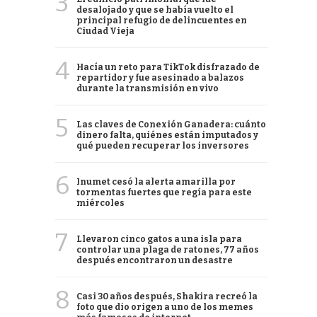
3
desalojado y que se había vuelto el
principal refugio de delincuentes en
Ciudad Vieja
4
Hacía un reto para TikTok disfrazado de
repartidor y fue asesinado a balazos
durante la transmisión en vivo
5
Las claves de Conexión Ganadera: cuánto
dinero falta, quiénes están imputados y
qué pueden recuperar los inversores
6
Inumet cesó la alerta amarilla por
tormentas fuertes que regía para este
miércoles
7
Llevaron cinco gatos a una isla para
controlar una plaga de ratones, 77 años
después encontraron un desastre
8
Casi 30 años después, Shakira recreó la
foto que dio origen a uno de los memes