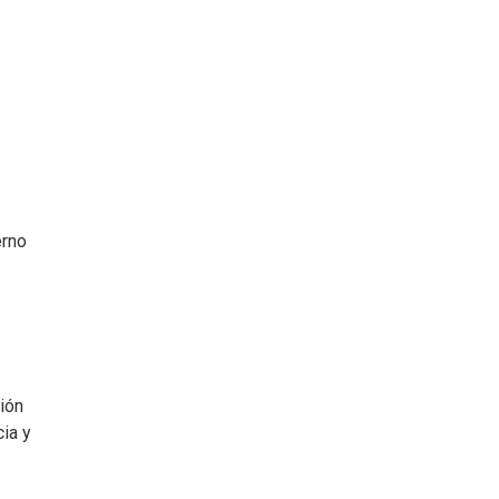
erno
ión
cia y