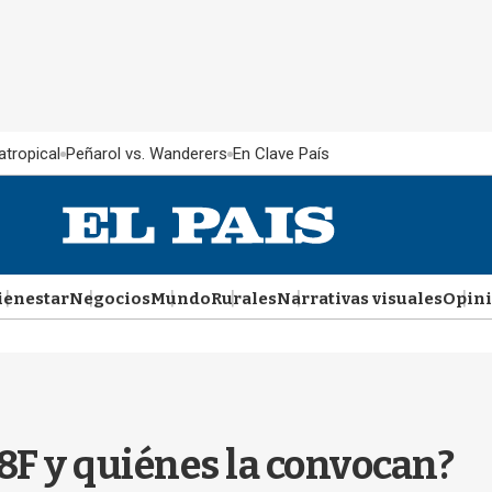
atropical
Peñarol vs. Wanderers
En Clave País
ienestar
Negocios
Mundo
Rurales
Narrativas visuales
Opin
18F y quiénes la convocan?