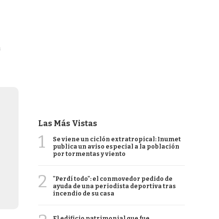
a
Las Más Vistas
1
Se viene un ciclón extratropical: Inumet
publica un aviso especial a la población
por tormentas y viento
2
"Perdí todo": el conmovedor pedido de
ayuda de una periodista deportiva tras
incendio de su casa
El edificio patrimonial que fue