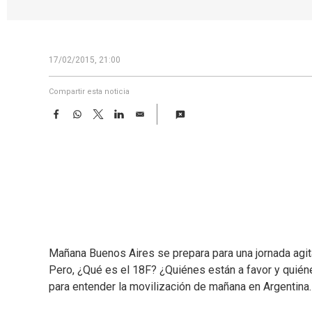
17/02/2015, 21:00
Compartir esta noticia
F
W
T
L
E
a
h
w
i
m
c
a
i
n
a
e
t
t
k
i
b
s
t
e
l
o
A
e
d
o
p
r
I
k
p
n
Mañana Buenos Aires se prepara para una jornada agit
Pero, ¿Qué es el 18F? ¿Quiénes están a favor y quién
para entender la movilización de mañana en Argentina