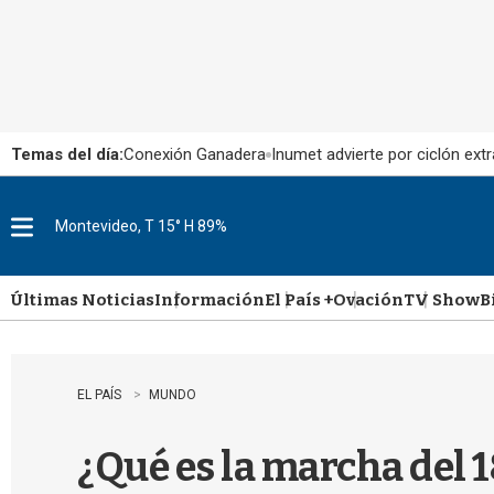
Temas del día:
Conexión Ganadera
Inumet advierte por ciclón extr
Montevideo, T 15° H 89%
M
e
n
u
Últimas Noticias
Información
El País +
Ovación
TV Show
B
EL PAÍS
MUNDO
¿Qué es la marcha del 