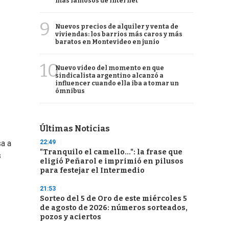
más famosos de internet
9
Nuevos precios de alquiler y venta de
viviendas: los barrios más caros y más
baratos en Montevideo en junio
10
Nuevo video del momento en que
sindicalista argentino alcanzó a
influencer cuando ella iba a tomar un
ómnibus
Últimas Noticias
22:49
sa a
"Tranquilo el camello...": la frase que
s
eligió Peñarol e imprimió en pilusos
para festejar el Intermedio
21:53
Sorteo del 5 de Oro de este miércoles 5
de agosto de 2026: números sorteados,
pozos y aciertos