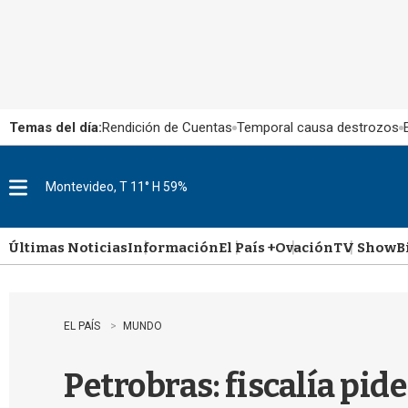
Temas del día:
Rendición de Cuentas
Temporal causa destrozos
Montevideo, T 11° H 59%
M
e
n
u
Últimas Noticias
Información
El País +
Ovación
TV Show
B
EL PAÍS
MUNDO
Petrobras: fiscalía pid