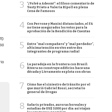
3
"¡Volvé a Adeom!": el filoso comentario de
Yesty Prieto a Valeria Ripoll en plena
Cena de Famosos
4
Con Perrone y Manini distanciados, el FA
no tiene asegurados los votos para la
aprobación de la Rendición de Cuentas
70
5
Entre "mal compañero" y "mal perdedor",
tió
altísima tensión en vivo entre dos
integrantes de programa radial
rio
6
La paradoja en la frontera con Brasil:
Rivera no construye edificios hace una
década y Livramento explota con obras
7
Cómo fue el siniestro de tránsito por el
que murió Gabriel Rossi, secretario
general de Drogas
8
Safaris privados, auroras boreales y
estadías de US$ 3.000 por día: así viajan