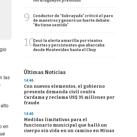
los uruguayos premium
9
Conductor de "Subrayado" criticó el paro
de maestros y generó un fuerte debate:
"No tiene sentido"
10
Cesó la alerta amarilla por vientos
fuertes y persistentes que abarcaba
rgio
desde Montevideo hasta el Chuy
Últimas Noticias
n las
14:46
e
Con nuevos elementos, el gobierno
presenta demanda civil contra
Cardama y reclama US$ 35 millones por
fraude
alto
14:40
Medidas limitativas para el
funcionario municipal que halló un
o en
cuerpo sin vida en un camino en Minas
que