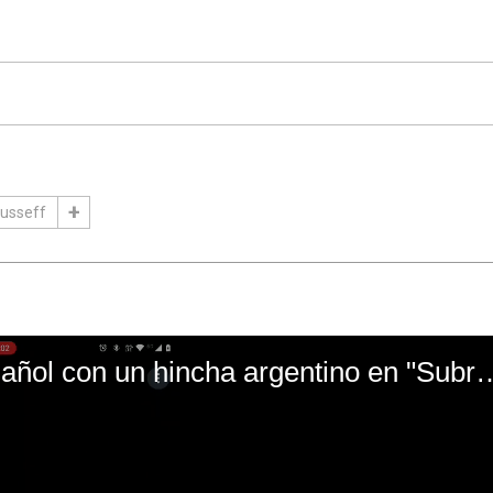
usseff
El mal momento de Yanina Gasañol con un hin