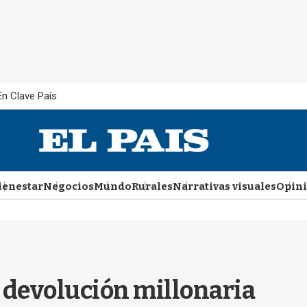
En Clave País
ienestar
Negocios
Mundo
Rurales
Narrativas visuales
Opin
e devolución millonaria