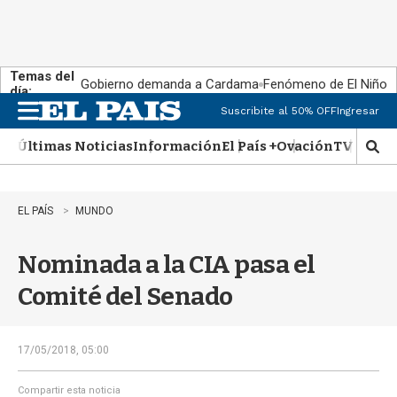
Temas del
Gobierno demanda a Cardama
Fenómeno de El Niño
día:
Suscribite al 50% OFF
Ingresar
M
e
Últimas Noticias
Información
El País +
Ovación
TV Show
n
M
u
o
s
t
EL PAÍS
MUNDO
r
a
Nominada a la CIA pasa el
r
b
Comité del Senado
�
s
q
u
17/05/2018, 05:00
e
d
Compartir esta noticia