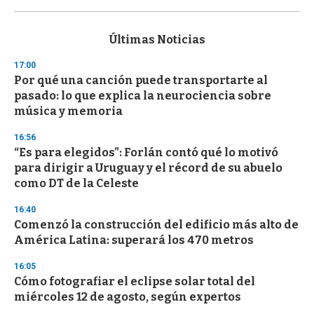
0
s
e
c
Últimas Noticias
o
n
17:00
d
Por qué una canción puede transportarte al
s
o
pasado: lo que explica la neurociencia sobre
f
música y memoria
3
3
s
16:56
e
“Es para elegidos”: Forlán contó qué lo motivó
c
para dirigir a Uruguay y el récord de su abuelo
o
n
como DT de la Celeste
d
s
16:40
Comenzó la construcción del edificio más alto de
América Latina: superará los 470 metros
16:05
Cómo fotografiar el eclipse solar total del
miércoles 12 de agosto, según expertos